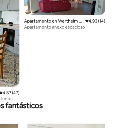
Apartamento en Wertheim a
Calificación promedio:
4.93 (14)
m Main
Apartamento anexo espacioso
Calificación promedio: 4.87 de 5, 47 reseñas
4.87 (47)
afueras
s fantásticos