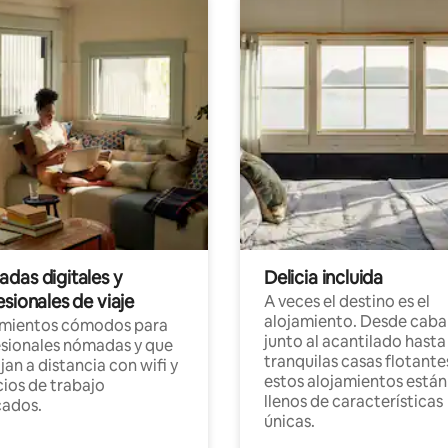
das digitales y
Delicia incluida
sionales de viaje
A veces el destino es el
alojamiento. Desde caba
amientos cómodos para
junto al acantilado hasta
sionales nómadas y que
tranquilas casas flotante
jan a distancia con wifi y
estos alojamientos están
ios de trabajo
llenos de características
cados.
únicas.