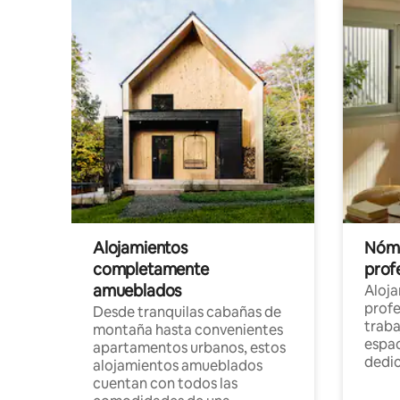
Alojamientos
Nóma
completamente
profe
amueblados
Aloj
profe
Desde tranquilas cabañas de
traba
montaña hasta convenientes
espac
apartamentos urbanos, estos
dedi
alojamientos amueblados
cuentan con todos las