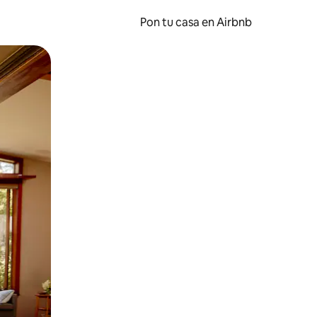
Pon tu casa en Airbnb
o o desliza el dedo.