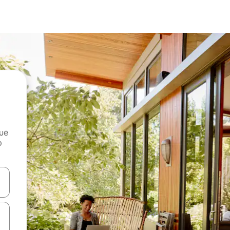
que
o
n las teclas de flecha hacia arriba y hacia abajo o explora con el tact