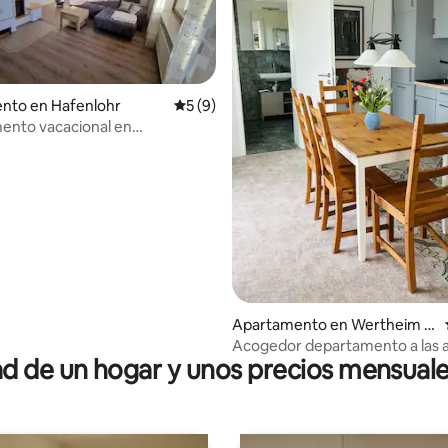
nto en Hafenlohr
Calificación promedio: 5 de 5, 9 reseñas
5 (9)
ento vacacional en
tal para 2-3 personas
io: 5 de 5, 25 reseñas
Apartamento en Wertheim a
m Main
Acogedor departamento a las 
 de un hogar y unos precios mensuale
del bosque