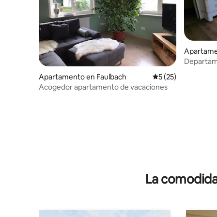
Apartame
Departam
Hafenlohr
Apartamento en Faulbach
Calificación promed
5 (25)
Acogedor apartamento de vacaciones
La comodidad