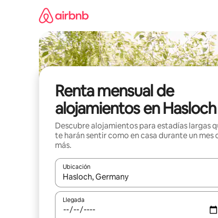
Omite
el
contenido
Renta mensual de
alojamientos en Hasloch
Descubre alojamientos para estadías largas 
te harán sentir como en casa durante un mes 
más.
Ubicación
Cuando los resultados estén disponibles, navega co
Llegada