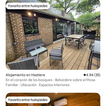
Favorito entre huéspedes
Favorito entre huéspedes
Alojamiento en Hastiere
Calificación p
4.94 (35)
En el corazón de los bosques - Belvedere sobre el Mosa
Familiar
·
Ubicación
·
Espacios interiores
Favorito entre huéspedes
Favorito entre huéspedes