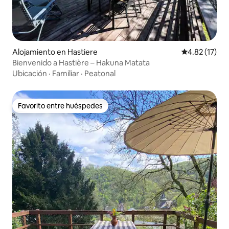
Alojamiento en Hastiere
Calificación 
4.82 (17)
Bienvenido a Hastière – Hakuna Matata
Ubicación
·
Familiar
·
Peatonal
Favorito entre huéspedes
Favorito entre huéspedes