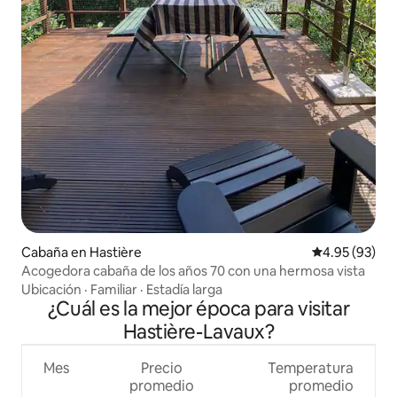
Cabaña en Hastière
Calificación p
4.95 (93)
Acogedora cabaña de los años 70 con una hermosa vista
Ubicación
·
Familiar
·
Estadía larga
¿Cuál es la mejor época para visitar
Hastière-Lavaux?
Mes
Precio
Temperatura
promedio
promedio