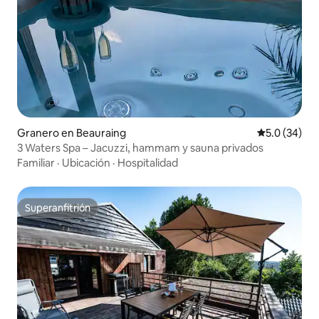
Granero en Beauraing
Calificación
5.0 (34)
3 Waters Spa – Jacuzzi, hammam y sauna privados
Familiar
·
Ubicación
·
Hospitalidad
Superanfitrión
Superanfitrión