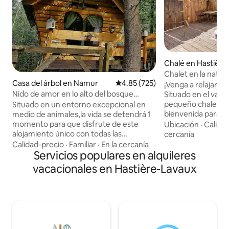
Chalé en Hastière
Chalet en la natura
Casa del árbol en Namur
Calificación promedio: 4.85 de 5
4.85 (725)
privada
¡Venga a relajarse 
Nido de amor en lo alto del bosque
Situado en el valle
Íntimo y lujoso
pequeño chalet rús
Situado en un entorno excepcional en
bienvenida para un
medio de animales,la vida se detendrá 1
personas rodeado 
momento para que disfrute de este
Ubicación
·
Calida
es totalmente pri
alojamiento único con todas las
cercanía
jacuzzi y sauna de 
comodidades. Doble cabaña
Calidad-precio
·
Familiar
·
En la cercanía
puro momento de r
encaramada conectada por 1 pasarela
Servicios populares en alquileres
total intimidad. Disfrute de las
escondida de las miradas (1 cabaña
vacacionales en Hastière-Lavaux
numerosas activid
chbre y 1 sal/cocina/sdb) Situado a las
alrededores: send
puertas de las Ardenas belgas a 200 m
montaña, kayak en 
de altitud en pleno bosque a 10 minutos
los castillos... ¡El
de los comercios entre Namur y Dinant.
sus restaurantes y 
Descubra el bosque yendo al
minutos en auto!
Restaurante 7Meuses a 15 minutos a pie