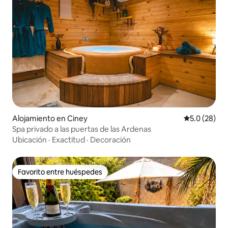
Alojamiento en Ciney
Calificación
5.0 (28)
Spa privado a las puertas de las Ardenas
Ubicación
·
Exactitud
·
Decoración
Favorito entre huéspedes
Favorito entre huéspedes