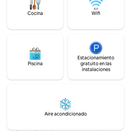
a través del bosque ,1des +hermosos
miradores en Valonia. paseo refrescante
Cocina
Wifi
Estacionamiento
Piscina
gratuito en las
instalaciones
Aire acondicionado