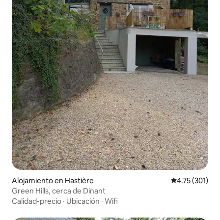
Alojamiento en Hastière
Calificación p
4.75 (301)
Green Hills, cerca de Dinant
Calidad-precio
·
Ubicación
·
Wifi