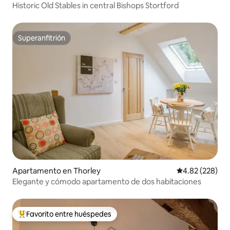
Historic Old Stables in central Bishops Stortford
Superanfitrión
Superanfitrión
Apartamento en Thorley
Calificación pr
4.82 (228)
Elegante y cómodo apartamento de dos habitaciones
Favorito entre huéspedes
Favorito entre huéspedes preferido