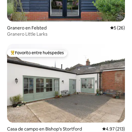
Granero en Felsted
Calificaci
5 (26)
Granero Little Larks
Favorito entre huéspedes
Favorito entre huéspedes preferido
Casa de campo en Bishop's Stortford
Calificación p
4.97 (213)