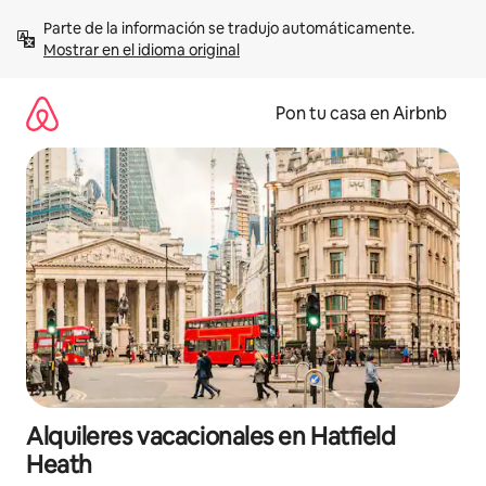
Omite
Parte de la información se tradujo automáticamente. 
el
Mostrar en el idioma original
contenido
Pon tu casa en Airbnb
Alquileres vacacionales en Hatfield
Heath