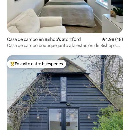
Casa de campo en Bishop's Stortford
Calificación p
4.98 (48)
Casa de campo boutique junto a la estación de Bishop's
Stortford
Favorito entre huéspedes
Favorito entre huéspedes preferido