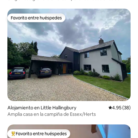
ensueño en casa
Favorito entre huéspedes
Favorito entre huéspedes
Alojamiento en Little Hallingbury
Calificación p
4.95 (38)
Amplia casa en la campiña de Essex/Herts
Favorito entre huéspedes
Favorito entre huéspedes preferido