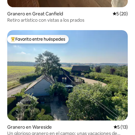
Granero en Great Canfield
Calificaci
5 (20)
Retiro artístico con vistas a los prados
Favorito entre huéspedes
Favorito entre huéspedes preferido
Granero en Wareside
Calificaci
5 (13)
Un glorioso granero en el campo: unas vacaciones de