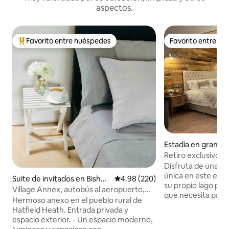
aspectos.
Favorito entre huéspedes
Favorito entre h
Favorito entre huéspedes preferido
Favorito entre h
Estadía en granja 
Retiro exclusivo e
Disfruta de una e
única en este excl
Suite de invitados en Bisho
Calificación promedio: 4.98 de 5
4.98 (220)
su propio lago pri
p's Stortford
Village Annex, autobús al aeropuerto,
que necesita para 
paseos y lugares para comer
Hermoso anexo en el pueblo rural de
maravilloso retiro
Hatfield Heath. Entrada privada y
galardonados como
espacio exterior. - Un espacio moderno,
solo unos pasos. Por favor, ten EN