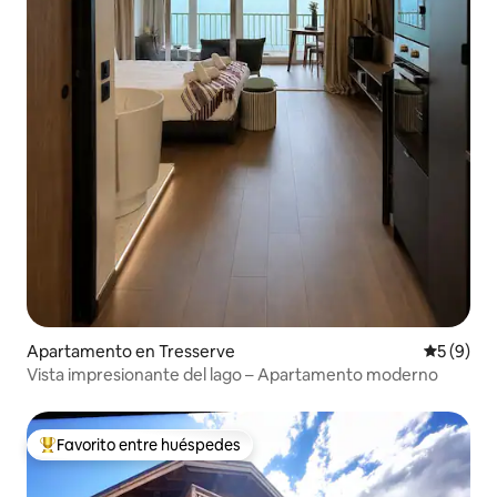
Apartamento en Tresserve
Calificac
5 (9)
Vista impresionante del lago – Apartamento moderno
Favorito entre huéspedes
Favorito entre huéspedes preferido