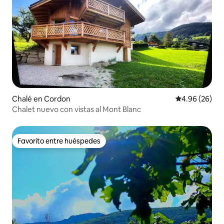
Chalé en Cordon
Calificación p
4.96 (26)
Chalet nuevo con vistas al Mont Blanc
Favorito entre huéspedes
Favorito entre huéspedes