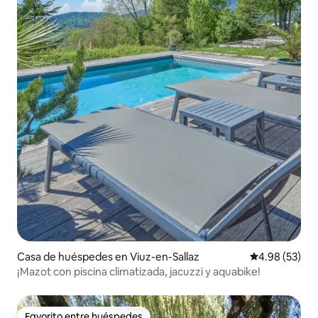
Casa de huéspedes en Viuz-en-Sallaz
Calificación p
4.98 (53)
¡Mazot con piscina climatizada, jacuzzi y aquabike!
Favorito entre huéspedes