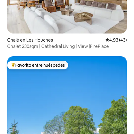
Chalé en Les Houches
Calificación 
4.93 (43)
Chalet 230sqm | Cathedral Living | View |FirePlace
Favorito entre huéspedes
Favorito entre huéspedes preferido