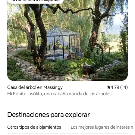
Favorito entre huéspedes
Casa del árbol en Massingy
Calificación 
4.79 (14)
Mi Pépite insólita, una cabaña nacida de los árboles
Destinaciones para explorar
Otros tipos de alojamientos
Los mejores lugares de interés 