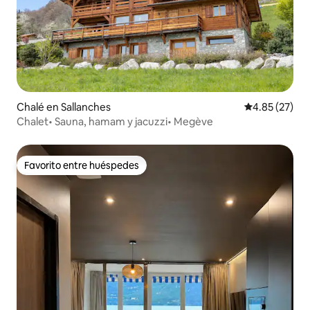
Chalé en Sallanches
Calificación 
4.85 (27)
Chalet• Sauna, hamam y jacuzzi• Megève
Favorito entre huéspedes
Favorito entre huéspedes