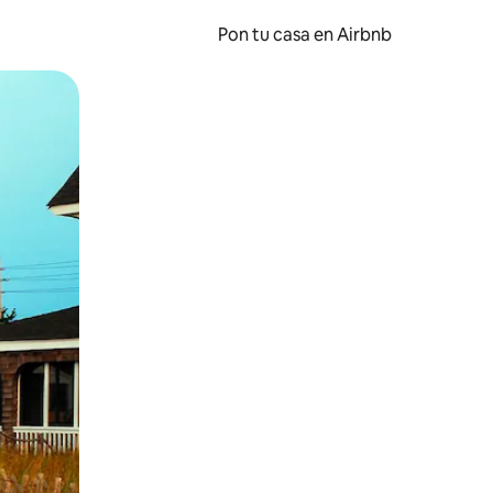
Pon tu casa en Airbnb
o o desliza el dedo.