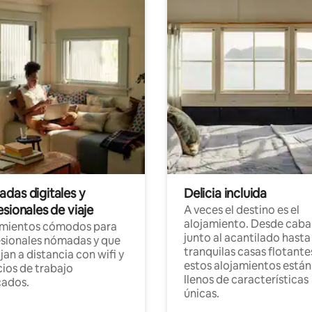
das digitales y
Delicia incluida
sionales de viaje
A veces el destino es el
alojamiento. Desde caba
amientos cómodos para
junto al acantilado hasta
sionales nómadas y que
tranquilas casas flotante
jan a distancia con wifi y
estos alojamientos están
ios de trabajo
llenos de características
cados.
únicas.