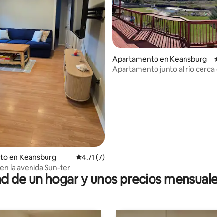
Apartamento en Keansburg
Apartamento junto al río cerca 
playa y el ferry de Nueva York
dio: 5 de 5, 5 reseñas
nto en Keansburg
Calificación promedio: 4.71 de 5, 7 reseñas
4.71 (7)
 en la avenida Sun-ter
 de un hogar y unos precios mensuale