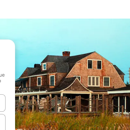
que
o
n las teclas de flecha hacia arriba y hacia abajo o explora con el tact