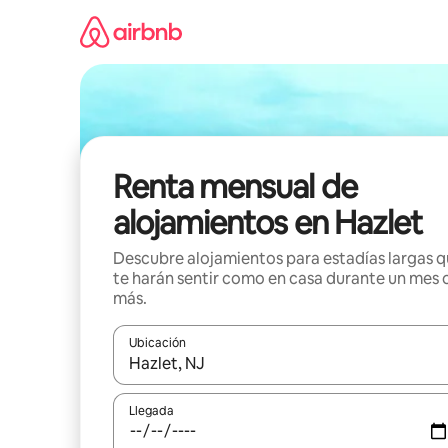
Omite
el
contenido
Renta mensual de
alojamientos en Hazlet
Descubre alojamientos para estadías largas 
te harán sentir como en casa durante un mes 
más.
Ubicación
Cuando los resultados estén disponibles, navega co
Llegada