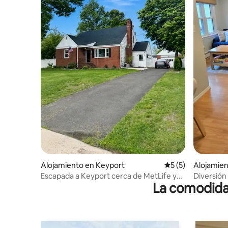
Alojamiento en Keyport
Calificación prome
5 (5)
Alojamie
Escapada a Keyport cerca de MetLife y
Diversión
La comodidad
de las playas