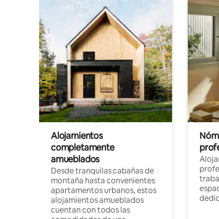
Alojamientos
Nóma
completamente
profe
amueblados
Aloj
profe
Desde tranquilas cabañas de
traba
montaña hasta convenientes
espac
apartamentos urbanos, estos
dedi
alojamientos amueblados
cuentan con todos las