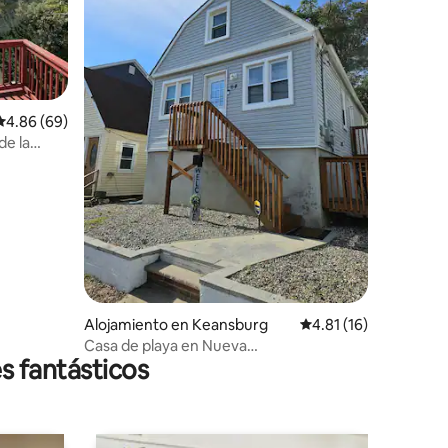
Calificación promedio: 4.86 de 5, 69 reseñas
4.86 (69)
de la
Alojamiento en Keansburg
Calificación promedio
4.81 (16)
Casa de playa en Nueva
s fantásticos
Jersey/Caminata a la playa/Patio privado