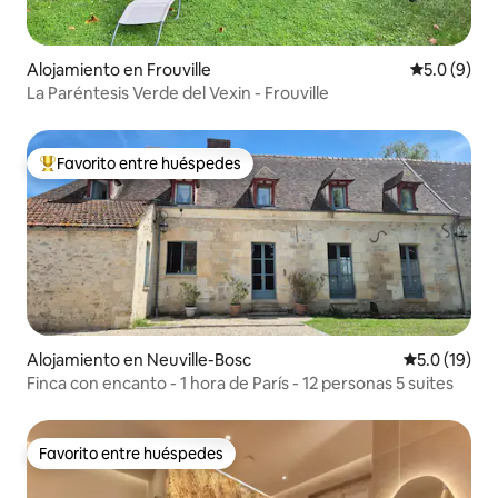
Alojamiento en Frouville
Calificació
5.0 (9)
La Paréntesis Verde del Vexin - Frouville
Favorito entre huéspedes
Favorito entre huéspedes preferido
Alojamiento en Neuville-Bosc
Calificación
5.0 (19)
Finca con encanto - 1 hora de París - 12 personas 5 suites
Favorito entre huéspedes
Favorito entre huéspedes