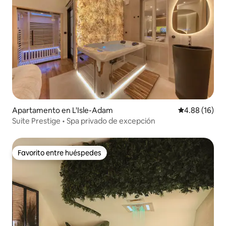
Apartamento en L'Isle-Adam
Calificación 
4.88 (16)
Suite Prestige • Spa privado de excepción
Favorito entre huéspedes
Favorito entre huéspedes