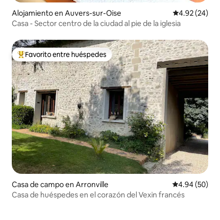
Alojamiento en Auvers-sur-Oise
Calificación p
4.92 (24)
Casa - Sector centro de la ciudad al pie de la iglesia
Favorito entre huéspedes
Favorito entre huéspedes preferido
Casa de campo en Arronville
Calificación p
4.94 (50)
Casa de huéspedes en el corazón del Vexin francés