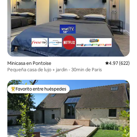
Minicasa en Pontoise
Calificación pr
4.97 (622)
Pequeña casa de lujo + jardin - 30min de Paris
Favorito entre huéspedes
Favorito entre huéspedes preferido