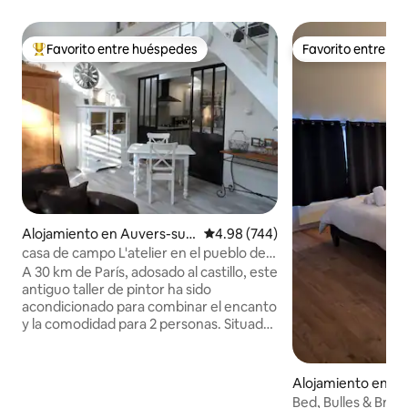
Favorito entre huéspedes
Favorito entre h
Favorito entre huéspedes preferido
Favorito entre h
Alojamiento en Auvers-sur-
Calificación promedio: 4.98 de 5
4.98 (744)
Oise
casa de campo L'atelier en el pueblo de
Van Gogh
A 30 km de París, adosado al castillo, este
antiguo taller de pintor ha sido
acondicionado para combinar el encanto
y la comodidad para 2 personas. Situado
en la tranquilidad de un callejón sin salida,
pero a 10 minutos a pie del centro de la
ciudad. Casa rural con aire
Alojamiento en Maf
acondicionado, terraza privada, plaza de
Bed, Bulles & Brea