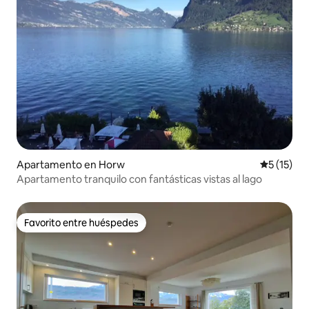
Apartamento en Horw
Calificaci
5 (15)
Apartamento tranquilo con fantásticas vistas al lago
Favorito entre huéspedes
Favorito entre huéspedes