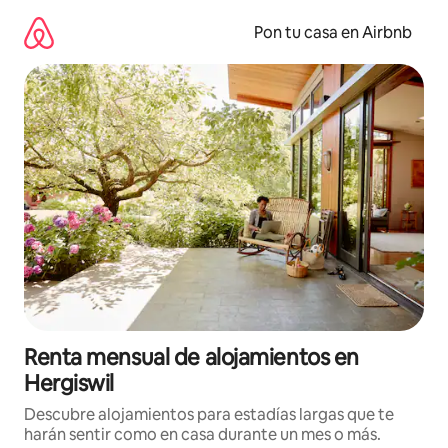
Omite
el
Pon tu casa en Airbnb
contenido
Renta mensual de alojamientos en
Hergiswil
Descubre alojamientos para estadías largas que te
harán sentir como en casa durante un mes o más.