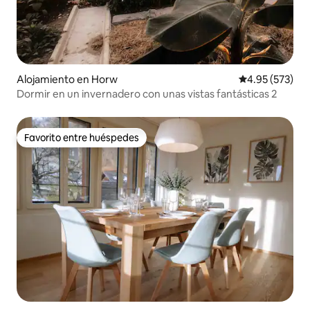
Alojamiento en Horw
Calificación pr
4.95 (573)
Dormir en un invernadero con unas vistas fantásticas 2
Favorito entre huéspedes
Favorito entre huéspedes