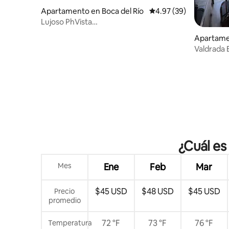
Apartamento en Boca del Río
Calificación promedio:
4.97 (39)
Lujoso PhVista
Mar/Río/2Hab/3Alb/Gym/WiFi/TvHab
Apartame
uz
Valdrada 
¿Cuál es
Mes
Ene
Feb
Mar
$45 USD
$48 USD
$45 USD
Precio
promedio
72 °F
73 °F
76 °F
Temperatura