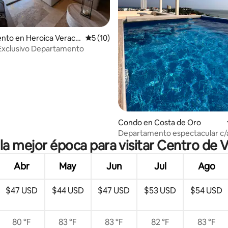
 4.97 de 5, 39 reseñas
nto en Heroica Veracr
Calificación promedio: 5 de 5, 10 reseñas
5 (10)
Exclusivo Departamento
Condo en Costa de Oro
Departamento espectacular c/a
 la mejor época para visitar Centro de 
cerca al mar
Abr
May
Jun
Jul
Ago
$47 USD
$44 USD
$47 USD
$53 USD
$54 USD
80 °F
83 °F
83 °F
82 °F
83 °F