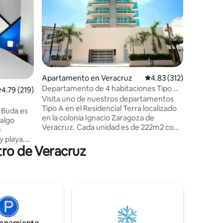
alberca
Ubicado en
hermosa, 
el balcón 
vista. Ti
baños. L
colores r
todo lo q
sofá con v
Apartamento en Veracruz
Calificación promedio: 
4.83 (312)
pulgadas 
Departamento de 4 habitaciones Tipo A -
alificación promedio: 4.79 de 5, 219 reseñas
4.79 (219)
compartid
Terra Residencial
Visita uno de nuestros departamentos
autos techado y co
Tipo A en el Residencial Terra localizado
La playa 
 Buda es
en la colonia Ignacio Zaragoza de
boulevard
 algo
Veracruz. Cada unidad es de 222m2 con
e
4 recamaras, 4 baños y dos balcónes
y playa.
amplios. El departamento une
tro de Veracruz
derno que
comodidad, acabados de lujo y
acer que
funcionalidad en una excelente
s viajas.
ubicación. Disfruta de nuestras áreas
 de los
comunes (alberca y gimnasio). Cada
isitar,
unidad incluye cocina completamente
.
equipada, sala con TV, comedor, cuarto
lavado con lavadora, secadora y dos
ervicio.
plazas de estacionamiento techado.