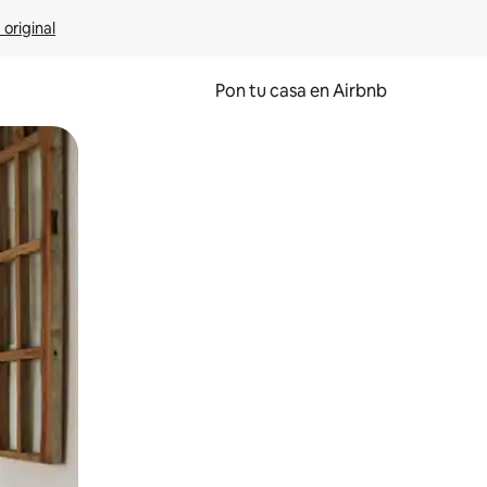
 original
Pon tu casa en Airbnb
o o desliza el dedo.