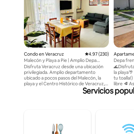
Condo en Veracruz
Calificación promedio: 
4.97 (230)
Apartamen
o
Malecón y Playa a Pie | Amplio Depa
Depa frent
Familiar
Alberca/W
Disfruta Veracruz desde una ubicación
🌊Disfrut
privilegiada. Amplio departamento
la playa🌴 EL EDIFICIO: 🏊 Alberca (¡trae
ubicado a pocos pasos del Malecón, la
tu toalla!
playa y el Centro Histórico de Veracruz,
libre 🥩 
Servicios popu
ideal para quienes desean recorrer
cerrado 👮
caminando algunos de los principales
📍Cerca d
atractivos de la ciudad. Cuenta con dos
comercios EL DEPA: ❄️ AC en recám
habitaciones, dos baños completos,
y sala-co
balcón privado, cocina equipada, Wi-Fi,
Balcón 🍳 Cocina equipada SERVICIOS
aire acondicionado y estacionamiento.
EXTRA: 
Perfecto para familias, grupos pequeños
pequeñas 
o viajeros que buscan comodidad,
disponibl