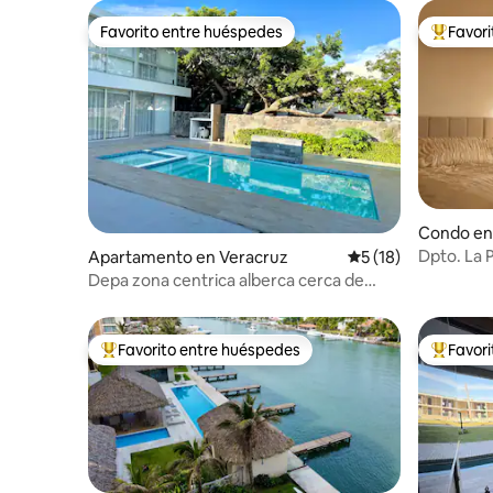
Favorito entre huéspedes
Favor
Favorito entre huéspedes
Favorito
Condo en
Dpto. La 
Apartamento en Veracruz
Calificación promed
5 (18)
Histórico.
Depa zona centrica alberca cerca de
playa y centro
Favorito entre huéspedes
Favor
Favorito entre huéspedes preferido
Favorito