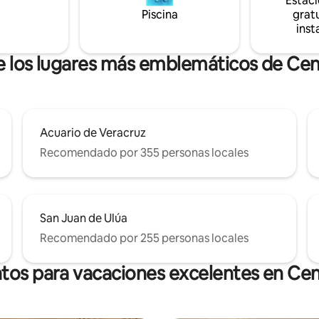
Estac
disponible ¡Haz tu reserva ahora!
No te arrepentirás de hospedar
Piscina
gratu
suite Buda!
inst
de los lugares más emblemáticos de Cen
Acuario de Veracruz
Recomendado por 355 personas locales
San Juan de Ulúa
Recomendado por 255 personas locales
tos para vacaciones excelentes en Ce