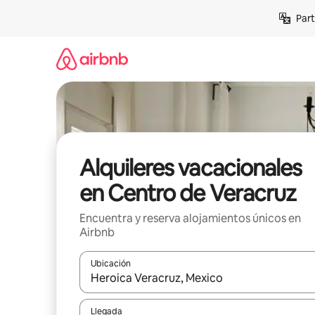
Omite
Part
el
contenido
Alquileres vacacionales
en Centro de Veracruz
Encuentra y reserva alojamientos únicos en
Airbnb
Ubicación
Cuando los resultados estén disponibles, navega co
Llegada