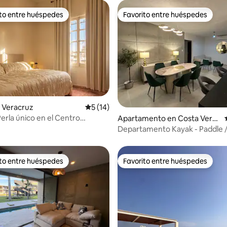
ito entre huéspedes
Favorito entre huéspedes
 entre huéspedes preferido
Favorito entre huéspedes
 Veracruz
Calificación promedio: 5 de 5, 14 reseñas
5 (14)
Perla único en el Centro
io: 5 de 5, 18 reseñas
Apartamento en Costa Verd
e
Departamento Kayak - Paddle /
Veracruz
ito entre huéspedes
Favorito entre huéspedes
 entre huéspedes preferido
Favorito entre huéspedes