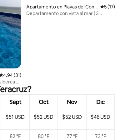
Apartamento en Playas del Conc
Calificación prome
5 (17)
hal
Departamento con vista al mar | 3
recámaras
Calificación promedio: 4.94 de 5, 31 reseñas
4.94 (31)
lberca y
Veracruz?
Sept
Oct
Nov
Dic
$51 USD
$52 USD
$52 USD
$46 USD
82 °F
80 °F
77 °F
73 °F