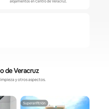
alojamientos en Centro de Veracruz.
ro de Veracruz
limpieza y otros aspectos.
Apartame
Superanfitrión
Favorit
Superanfitrión
Favorit
Tu depart