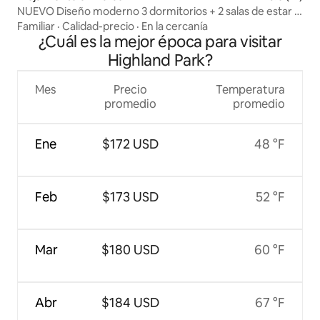
NUEVO Diseño moderno 3 dormitorios + 2 salas de estar +
estacionamiento
Familiar
·
Calidad-precio
·
En la cercanía
¿Cuál es la mejor época para visitar
Highland Park?
Mes
Precio
Temperatura
promedio
promedio
Ene
$172 USD
48 °F
Feb
$173 USD
52 °F
Mar
$180 USD
60 °F
Abr
$184 USD
67 °F