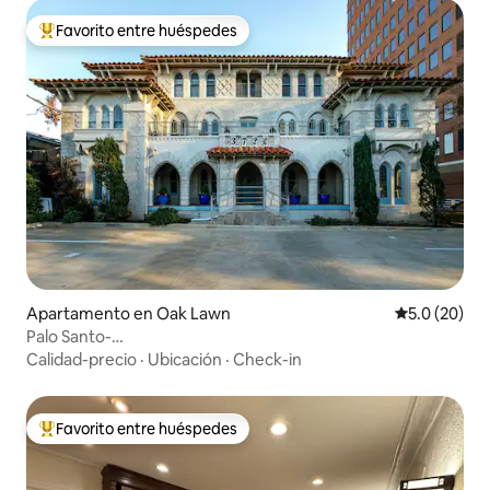
Favorito entre huéspedes
Favorito entre huéspedes preferido
Apartamento en Oak Lawn
Calificación
5.0 (20)
Palo Santo-
2BD/WalkableUptown/DesignerCozy/LalaLand
Calidad-precio
·
Ubicación
·
Check-in
Favorito entre huéspedes
Favorito entre huéspedes preferido