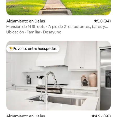
ejemplo, está a unas manzanas de
distancia. No te preocupes por aparcar o
coger un Uber. Puedes ir andando en 5
minutos. El Hospital Baylor y el centro de
Alojamiento en Dallas
Calificación
5.0 (94)
Dallas están a solo unos kilómetros de
Mansión de M Streets • A pie de 2 restaurantes, bares y
distancia.
tiendas
Ubicación
·
Familiar
·
Desayuno
Favorito entre huéspedes
Favorito entre huéspedes preferido
Alojamiento en Dallas
Calificación p
4.97 (68)