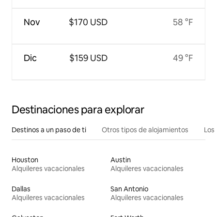
Nov
$170 USD
58 °F
Dic
$159 USD
49 °F
Destinaciones para explorar
Destinos a un paso de ti
Otros tipos de alojamientos
Los 
Houston
Austin
Alquileres vacacionales
Alquileres vacacionales
Dallas
San Antonio
Alquileres vacacionales
Alquileres vacacionales