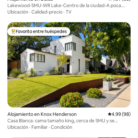
Lakewood-SMU-WR Lake-Centro de la ciudad-A poca
distancia-2BR-2 King
Ubicación
·
Calidad-precio
·
TV
Favorito entre huéspedes
Favorito entre huéspedes preferido
Alojamiento en Knox Henderson
Calificación p
4.99 (98)
Casa Blanca: cama tamaño king, cerca de SMU y se
admiten perros.
Ubicación
·
Familiar
·
Condición