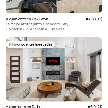
Alojamiento en Oak Lawn
Calificación 
4.83 (12)
La mejor azotea junto al sendero Katy
Ubicación
·
En la cercanía
·
Limpieza
Favorito entre huéspedes
Favorito entre huéspedes preferido
Alojamiento en Dallas
Calificación
5.0 (21)