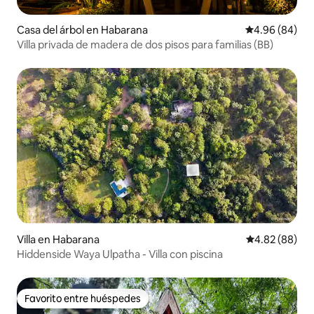
Casa del árbol en Habarana
Calificación p
4.96 (84)
Villa privada de madera de dos pisos para familias (BB)
Villa en Habarana
Calificación p
4.82 (88)
Hiddenside Waya Ulpatha - Villa con piscina
Favorito entre huéspedes
Favorito entre huéspedes