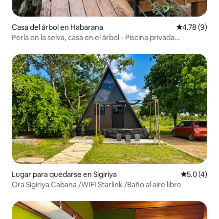
Casa del árbol en Habarana
Calificación
4.78 (9)
Perla en la selva, casa en el árbol - Piscina privada
(desayuno incluido)
Lugar para quedarse en Sigiriya
Calificació
5.0 (4)
Ora Sigiriya Cabana /WIFI Starlink /Baño al aire libre