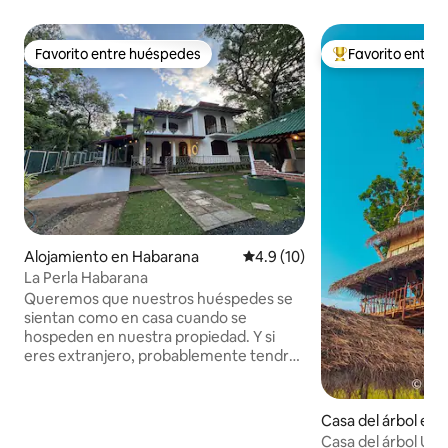
Favorito entre huéspedes
Favorito entre
Favorito entre huéspedes
Favorito entre hu
Alojamiento en Habarana
Calificación promedio: 4.9 de 
4.9 (10)
La Perla Habarana
Queremos que nuestros huéspedes se
sientan como en casa cuando se
hospeden en nuestra propiedad. Y si
eres extranjero, probablemente tendrás
la oportunidad de vivir una experiencia
de “Hogar de Sri Lanka”. También
esperamos que te guste la elegante
Casa del árbol en 
decoración de este encantador lugar
na
Casa del árbol Us