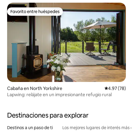
Favorito entre huéspedes
Favorito entre huéspedes
Cabaña en North Yorkshire
Calificación p
4.97 (78)
Lapwing: relájate en un impresionante refugio rural
Destinaciones para explorar
Destinos a un paso de ti
Los mejores lugares de interés más 