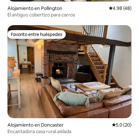
Alojamiento en Pollington
Calificación p
4.98 (48)
El antiguo cobertizo para carros
Favorito entre huéspedes
Favorito entre huéspedes
Alojamiento en Doncaster
Calificación
5.0 (20)
Encantadora casa rural aislada