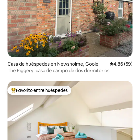
Casa de huéspedes en Newsholme, Goole
Calificación p
4.86 (59)
The Piggery: casa de campo de dos dormitorios.
Favorito entre huéspedes
Favorito entre huéspedes preferido