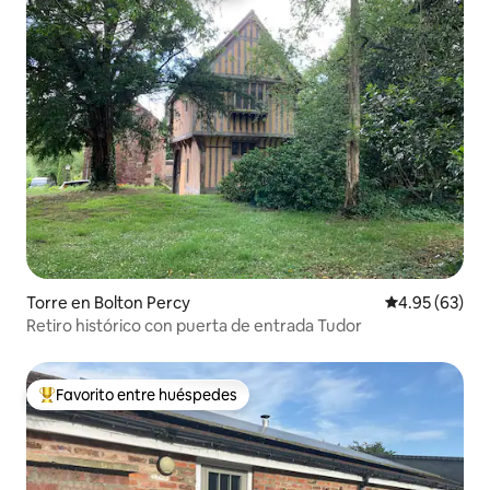
Torre en Bolton Percy
Calificación p
4.95 (63)
Retiro histórico con puerta de entrada Tudor
Favorito entre huéspedes
Favorito entre huéspedes preferido