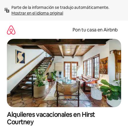
Omite
Parte de la información se tradujo automáticamente. 
el
Mostrar en el idioma original
contenido
Pon tu casa en Airbnb
Alquileres vacacionales en Hirst
Courtney