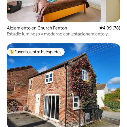
Alojamiento en Church Fenton
Calificación p
4.99 (78)
Estudio luminoso y moderno con estacionamiento y
cargador para vehículos eléctricos
Favorito entre huéspedes
Favorito entre huéspedes preferido