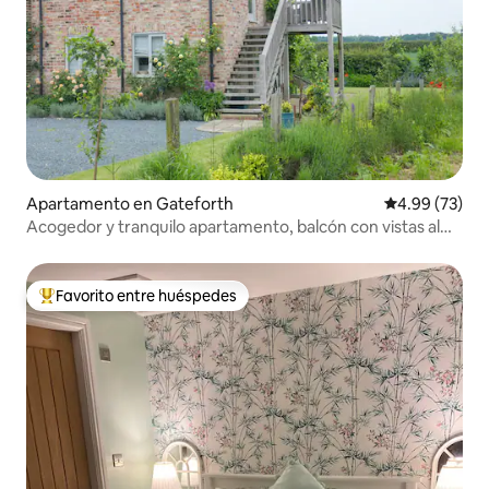
Apartamento en Gateforth
Calificación p
4.99 (73)
Acogedor y tranquilo apartamento, balcón con vistas al
campo y al bosque.
Favorito entre huéspedes
Favorito entre huéspedes preferido