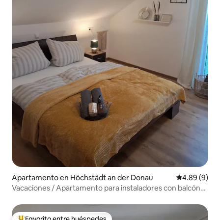
Apartamento en Höchstädt an der Donau
Calificación 
4.89 (9)
Vacaciones / Apartamento para instaladores con balcón
cerca de la estación de tren
Favorito entre huéspedes