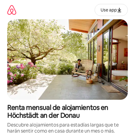
Omite
el
Use app
contenido
Renta mensual de alojamientos en
Höchstädt an der Donau
Descubre alojamientos para estadías largas que te
harán sentir como en casa durante un mes o más.