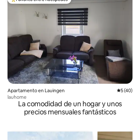
Favorito entre huéspedes preferido
Apartamento en Lauingen
Calificaci
5 (40)
lauhome
La comodidad de un hogar y unos
precios mensuales fantásticos