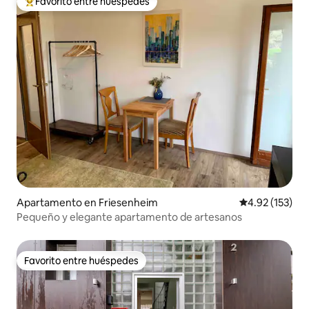
Favorito entre huéspedes
Favorito entre huéspedes preferido
Apartamento en Friesenheim
Calificación p
4.92 (153)
Pequeño y elegante apartamento de artesanos
Favorito entre huéspedes
Favorito entre huéspedes