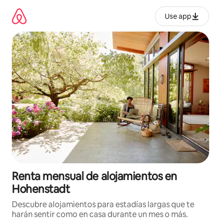
Omite
el
Use app
contenido
Renta mensual de alojamientos en
Hohenstadt
Descubre alojamientos para estadías largas que te
harán sentir como en casa durante un mes o más.