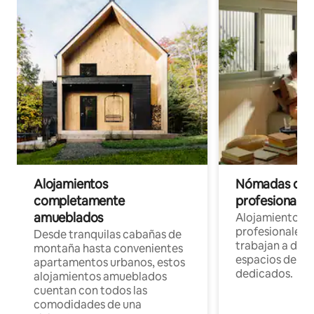
Alojamientos
Nómadas digit
completamente
profesionales 
amueblados
Alojamientos 
profesionales 
Desde tranquilas cabañas de
trabajan a dist
montaña hasta convenientes
espacios de tr
apartamentos urbanos, estos
dedicados.
alojamientos amueblados
cuentan con todos las
comodidades de una