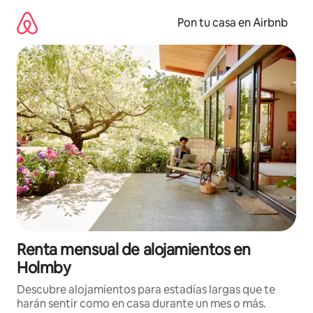
Omite
el
Pon tu casa en Airbnb
contenido
Renta mensual de alojamientos en
Holmby
Descubre alojamientos para estadías largas que te
harán sentir como en casa durante un mes o más.