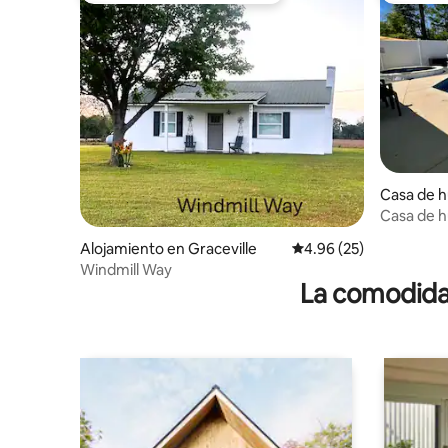
Casa de h
ey
Casa de h
Alojamiento en Graceville
Calificación promedio:
4.96 (25)
Windmill Way
La comodidad