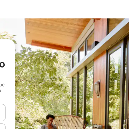
o
que
o
n las teclas de flecha hacia arriba y hacia abajo o explora con el tact