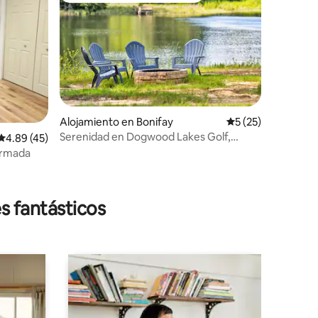
Alojamiento en Bonifay
Calificación promed
5 (25)
Serenidad en Dogwood Lakes Golf,
Calificación promedio: 4.89 de 5, 45 reseñas
4.89 (45)
pesca y relajación
ormada
s fantásticos