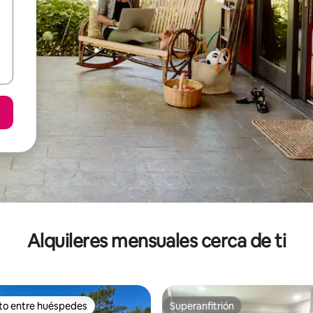
Alquileres mensuales cerca de ti
ito entre huéspedes
Superanfitrión
 entre huéspedes preferido
Superanfitrión