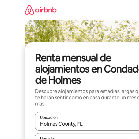
Omite
el
contenido
Renta mensual de
alojamientos en Condad
de Holmes
Descubre alojamientos para estadías largas 
te harán sentir como en casa durante un mes 
más.
Ubicación
Cuando los resultados estén disponibles, navega co
Llegada