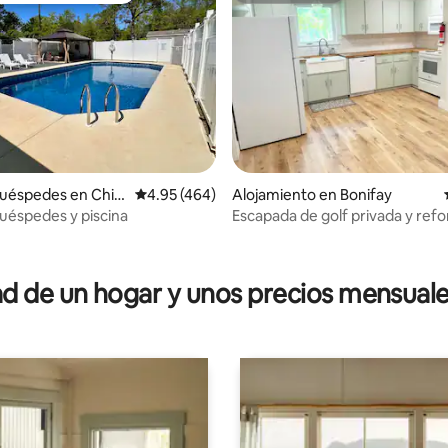
uéspedes en Chipl
Calificación promedio: 4.95 de 5, 464 reseñas
4.95 (464)
Alojamiento en Bonifay
uéspedes y piscina
Escapada de golf privada y ref
 4.96 de 5, 25 reseñas
 de un hogar y unos precios mensuale