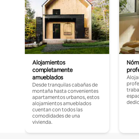
Alojamientos
Nóma
completamente
profe
amueblados
Aloj
profe
Desde tranquilas cabañas de
traba
montaña hasta convenientes
espac
apartamentos urbanos, estos
dedi
alojamientos amueblados
cuentan con todos las
comodidades de una
vivienda.