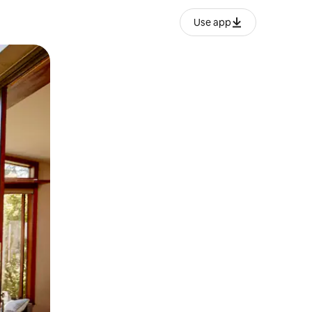
Use app
o o desliza el dedo.