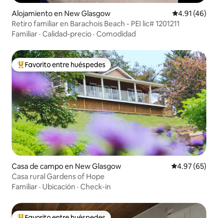
Alojamiento en New Glasgow
Calificación 
4.91 (46)
Retiro familiar en Barachois Beach - PEI lic# 1201211
Familiar
·
Calidad-precio
·
Comodidad
Favorito entre huéspedes
Favorito entre huéspedes preferido
Casa de campo en New Glasgow
Calificación p
4.97 (65)
Casa rural Gardens of Hope
Familiar
·
Ubicación
·
Check-in
Favorito entre huéspedes