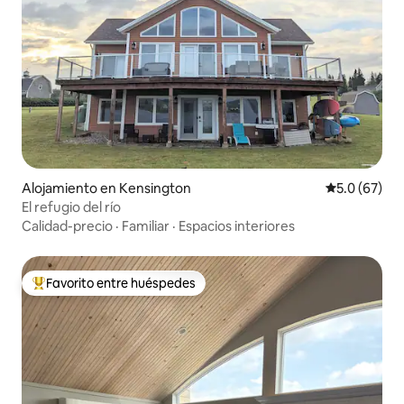
Alojamiento en Kensington
Calificación
5.0 (67)
El refugio del río
Calidad-precio
·
Familiar
·
Espacios interiores
Favorito entre huéspedes
Favorito entre huéspedes preferido