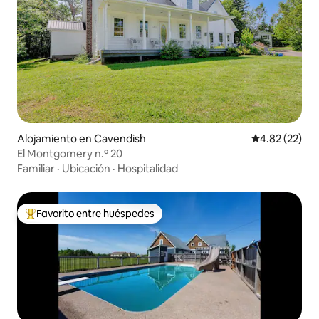
Alojamiento en Cavendish
Calificación 
4.82 (22)
El Montgomery n.º 20
Familiar
·
Ubicación
·
Hospitalidad
Favorito entre huéspedes
Favorito entre huéspedes preferido