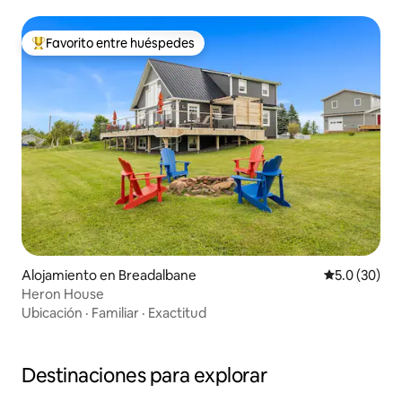
Favorito entre huéspedes
Favorito entre huéspedes preferido
Alojamiento en Breadalbane
Calificación
5.0 (30)
Heron House
Ubicación
·
Familiar
·
Exactitud
Destinaciones para explorar