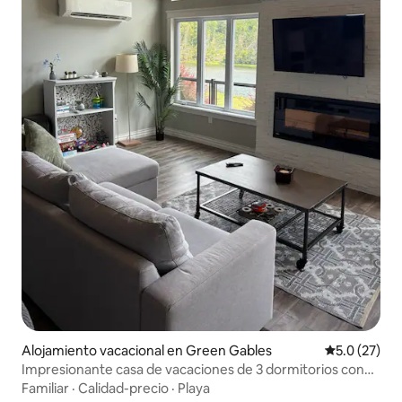
Alojamiento vacacional en Green Gables
Calificación
5.0 (27)
Impresionante casa de vacaciones de 3 dormitorios con
jacuzzi
Familiar
·
Calidad-precio
·
Playa