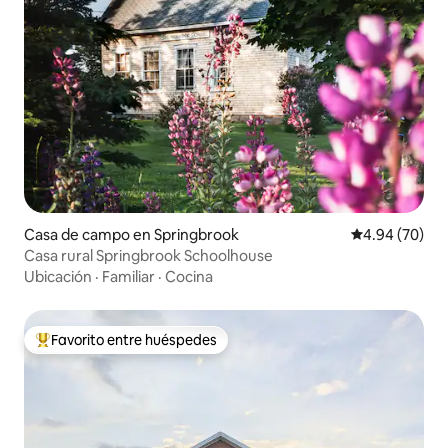
Casa de campo en Springbrook
Calificación p
4.94 (70)
Casa rural Springbrook Schoolhouse
Ubicación
·
Familiar
·
Cocina
Favorito entre huéspedes
Favorito entre huéspedes preferido