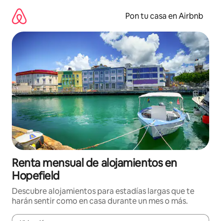
Omite
el
Pon tu casa en Airbnb
contenido
Renta mensual de alojamientos en
Hopefield
Descubre alojamientos para estadías largas que te
harán sentir como en casa durante un mes o más.