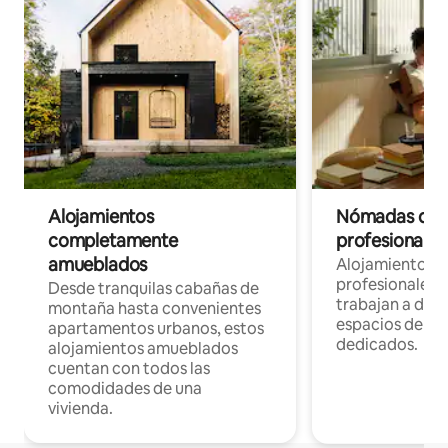
Alojamientos
Nómadas digit
completamente
profesionales 
amueblados
Alojamientos 
profesionales 
Desde tranquilas cabañas de
trabajan a dist
montaña hasta convenientes
espacios de tr
apartamentos urbanos, estos
dedicados.
alojamientos amueblados
cuentan con todos las
comodidades de una
vivienda.