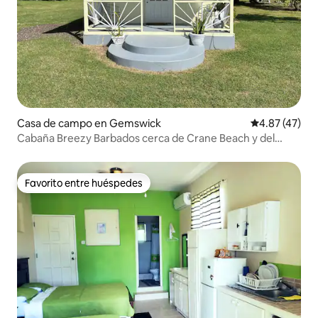
Casa de campo en Gemswick
Calificación 
4.87 (47)
Cabaña Breezy Barbados cerca de Crane Beach y del
aeropuerto
Favorito entre huéspedes
Favorito entre huéspedes