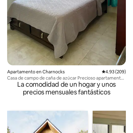
Apartamento en Charnocks
Calificación pr
4.93 (209)
Casa de campo de caña de azúcar Precioso apartamento
La comodidad de un hogar y unos
de un dormitorio.
precios mensuales fantásticos