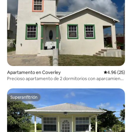
Apartamento en Coverley
Calificación p
4.96 (25)
Precioso apartamento de 2 dormitorios con aparcamiento
gratuito
Superanfitrión
Superanfitrión