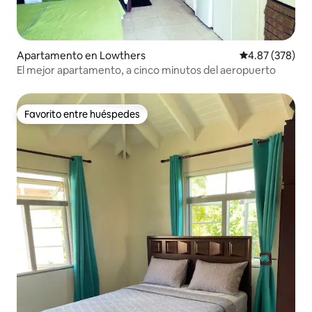
Apartamento en Lowthers
Calificación pr
4.87 (378)
El mejor apartamento, a cinco minutos del aeropuerto
Favorito entre huéspedes
Favorito entre huéspedes