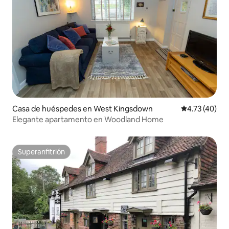
Casa de huéspedes en West Kingsdown
Calificación 
4.73 (40)
Elegante apartamento en Woodland Home
Superanfitrión
Superanfitrión