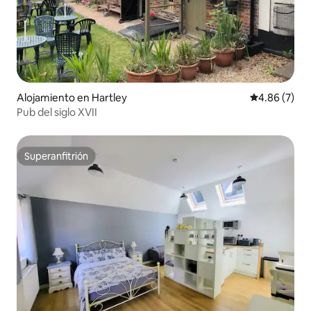
Alojamiento en Hartley
Calificación
4.86 (7)
Pub del siglo XVII
Superanfitrión
Superanfitrión