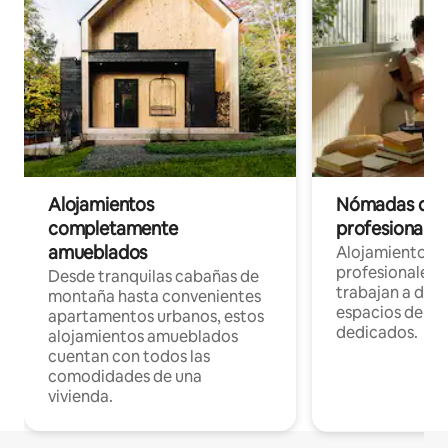
Alojamientos
Nómadas digit
completamente
profesionales 
amueblados
Alojamientos 
profesionales 
Desde tranquilas cabañas de
trabajan a dist
montaña hasta convenientes
espacios de tr
apartamentos urbanos, estos
dedicados.
alojamientos amueblados
cuentan con todos las
comodidades de una
vivienda.