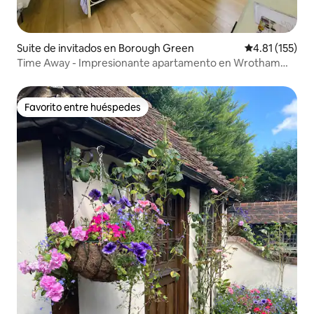
Suite de invitados en Borough Green
Calificación p
4.81 (155)
Time Away - Impresionante apartamento en Wrotham
Heath
Favorito entre huéspedes
Favorito entre huéspedes