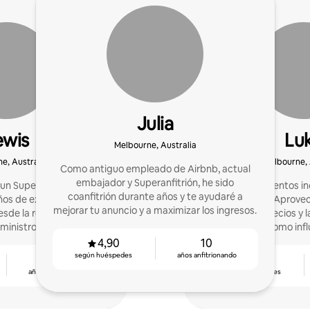
Julia
ewis
Lu
Melbourne, Australia
e, Australia
Melbourne, 
Como antiguo empleado de Airbnb, actual
embajador y Superanfitrión, he sido
 un Superanfitrión de 36
Creo momentos inc
coanfitrión durante años y te ayudaré a
ños de experiencia como
huéspedes. Aprovec
mejorar tu anuncio y a maximizar los ingresos.
desde la renovación hasta
optimizar los precios y 
ministro con mi socio
huéspedes. Como infl
ial Eliot.
promocionar anun
4,90
10
según huéspedes
años anfitrionando
8
4,83
años anfitrionando
según huéspedes