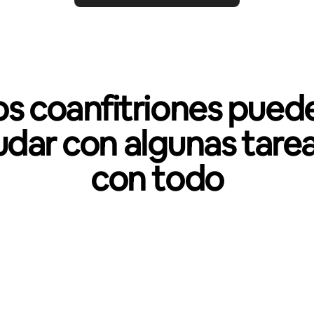
os coanfitriones pued
udar con algunas tarea
con todo