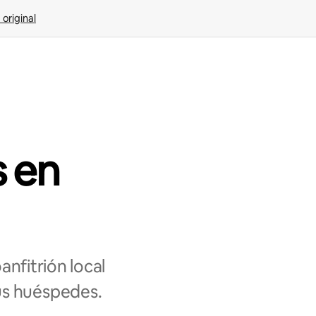
 original
s en
nfitrión local
us huéspedes.