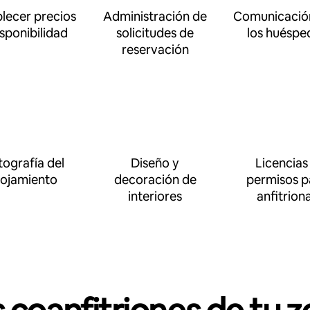
blecer precios
Administración de
Comunicació
isponibilidad
solicitudes de
los huéspe
reservación
tografía del
Diseño y
Licencias
lojamiento
decoración de
permisos p
interiores
anfitrion