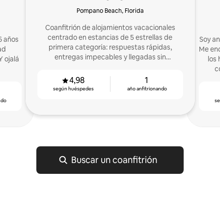
Pompano Beach, Florida
Coanfitrión de alojamientos vacacionales
centrado en estancias de 5 estrellas de
6 años
Soy an
primera categoría: respuestas rápidas,
ad
Me enc
entregas impecables y llegadas sin
Y ojalá
los
complicaciones, desde la consulta inicial
c
hasta una evaluación excelente.
4,98
1
según huéspedes
año anfitrionando
ndo
s
Buscar un coanfitrión