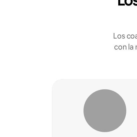
Los
Los co
con la 