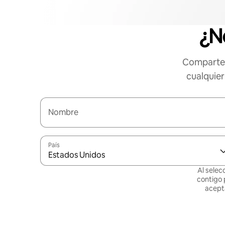
¿N
Comparte 
cualquier
Nombre
País
Estados Unidos
Al selec
contigo 
acept