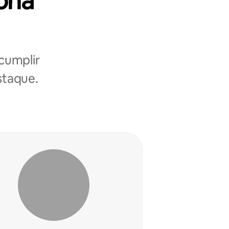
zona
cumplir
estaque.