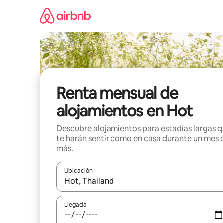
Omite
el
contenido
Renta mensual de
alojamientos en Hot
Descubre alojamientos para estadías largas 
te harán sentir como en casa durante un mes 
más.
Ubicación
Cuando los resultados estén disponibles, navega co
Llegada