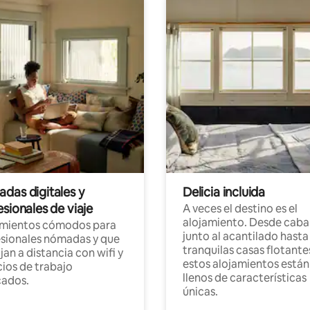
das digitales y
Delicia incluida
sionales de viaje
A veces el destino es el
alojamiento. Desde caba
amientos cómodos para
junto al acantilado hasta
sionales nómadas y que
tranquilas casas flotante
jan a distancia con wifi y
estos alojamientos están
ios de trabajo
llenos de características
cados.
únicas.