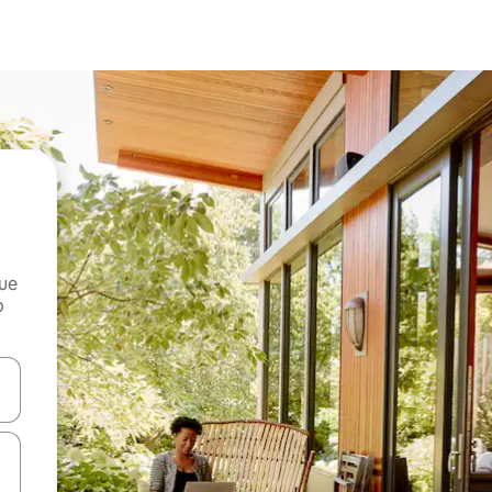
que
o
n las teclas de flecha hacia arriba y hacia abajo o explora con el tact