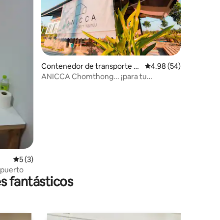
Contenedor de transporte e
Calificación promedio:
4.98 (54)
n Ban Luang
ANICCA Chomthong... ¡para tu
tranquilidad! N.º 1
Calificación promedio: 5 de 5, 3 reseñas
5 (3)
opuerto
s fantásticos