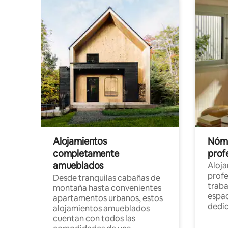
Alojamientos
Nóma
completamente
profe
amueblados
Aloj
profe
Desde tranquilas cabañas de
traba
montaña hasta convenientes
espac
apartamentos urbanos, estos
dedi
alojamientos amueblados
cuentan con todos las