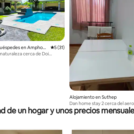
huéspedes en Amphoe
Calificación promedio: 5 de 5, 31 reseñas
5 (31)
ong
a naturaleza cerca de Doi
 4.97 de 5, 33 reseñas
Alojamiento en Suthep
Dan home stay 2 cerca del aer
 de un hogar y unos precios mensuale