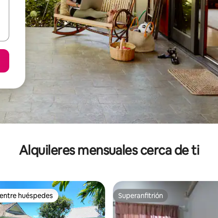
Alquileres mensuales cerca de ti
 entre huéspedes
Superanfitrión
 entre huéspedes
Superanfitrión