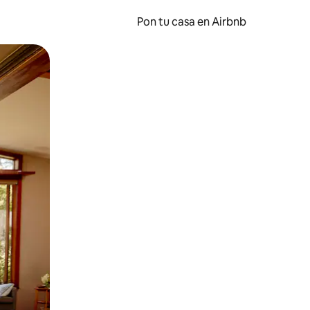
Pon tu casa en Airbnb
o o desliza el dedo.