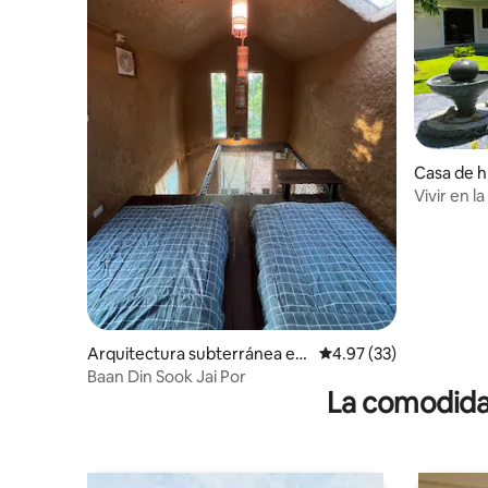
Casa de 
Chom Th
Vivir en l
Inthanon
Arquitectura subterránea en
Calificación promedio:
4.97 (33)
San Pa Tong District
Baan Din Sook Jai Por
La comodidad