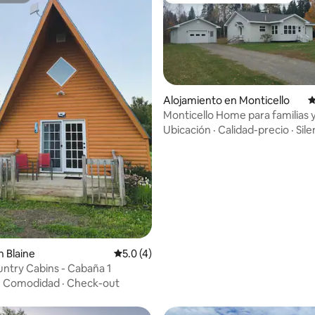
Alojamiento en Monticello
C
Monticello Home para familias 
deportistas
Ubicación
·
Calidad-precio
·
Sile
: 5.0 de 5, 13 reseñas
 Blaine
Calificación promedio: 5.0 de 5, 4 reseñas
5.0 (4)
untry Cabins - Cabaña 1
·
Comodidad
·
Check-out