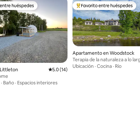
 entre huéspedes
Favorito entre huéspedes
 entre huéspedes
Favorito entre huéspedes prefe
Apartamento en Woodstock
Terapia de la naturaleza a lo larg
 4.78 de 5, 23 reseñas
en Jackson Falls
Ubicación
·
Cocina
·
Río
ittleton
Calificación promedio: 5.0 de 5, 14 reseñas
5.0 (14)
Dome
·
Baño
·
Espacios interiores