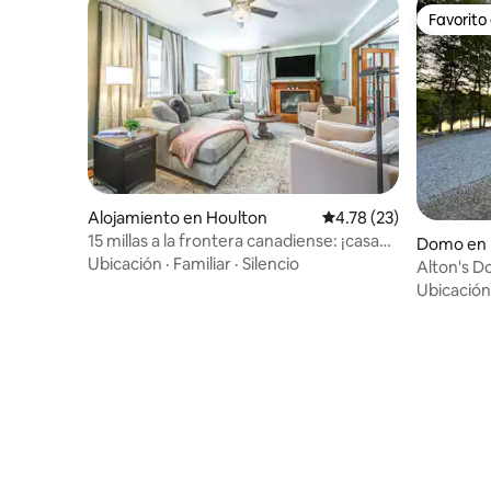
Favorito
Favorito
Alojamiento en Houlton
Calificación promedio:
4.78 (23)
15 millas a la frontera canadiense: ¡casa
Domo en L
con patio!
Ubicación
·
Familiar
·
Silencio
Alton's 
Ubicación