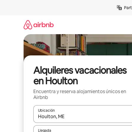
Omite
Part
el
contenido
Alquileres vacacionales
en Houlton
Encuentra y reserva alojamientos únicos en
Airbnb
Ubicación
Cuando los resultados estén disponibles, navega co
Llegada