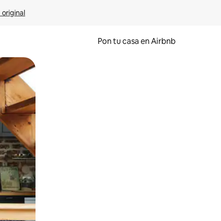
 original
Pon tu casa en Airbnb
o o desliza el dedo.