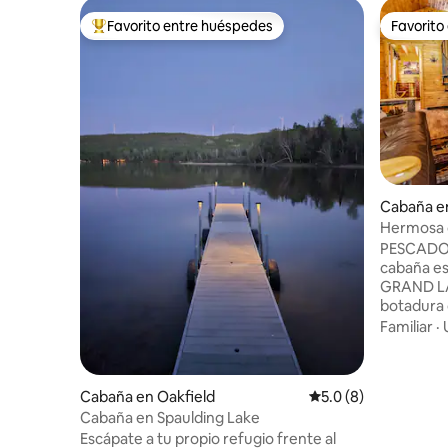
Favorito entre huéspedes
Favorito
Favorito entre huéspedes preferido
Favorito
Cabaña e
Hermosa 
East Gran
PESCADOR
cabaña e
GRAND LAK
botadura 
amplio es
Familiar
·
alta veloc
con calefa
Ruta 1, W
Cabaña en Oakfield
Calificación promedi
5.0 (8)
Lake es u
Cabaña en Spaulding Lake
pescar, n
Escápate a tu propio refugio frente al
de nieve y