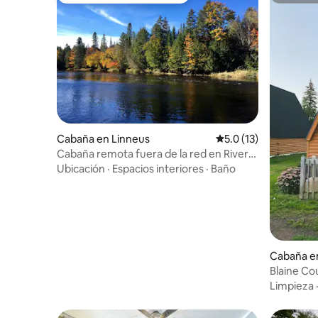
Cabaña en Linneus
Calificación promedio
5.0 (13)
Cabaña remota fuera de la red en River
Westside
Ubicación
·
Espacios interiores
·
Baño
Cabaña en
Blaine Co
Limpieza