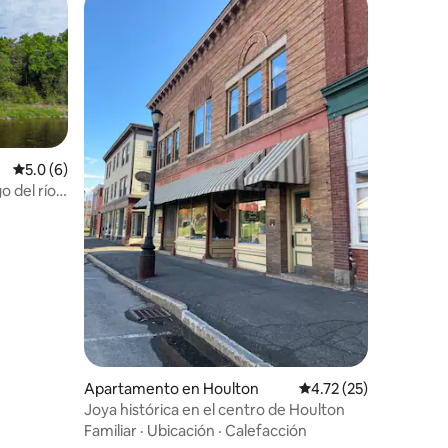
rido
Calificación promedio: 5.0 de 5, 6 reseñas
5.0 (6)
o del río
Apartamento en Houlton
Calificación promedio:
4.72 (25)
Joya histórica en el centro de Houlton
Familiar
·
Ubicación
·
Calefacción