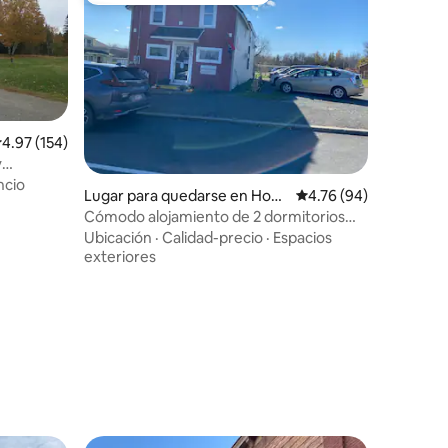
alificación promedio: 4.97 de 5, 154 reseñas
4.97 (154)
y
ncio
Lugar para quedarse en Houl
Calificación promedio:
4.76 (94)
ton
Cómodo alojamiento de 2 dormitorios
cerca de la ciudad
Ubicación
·
Calidad-precio
·
Espacios
exteriores