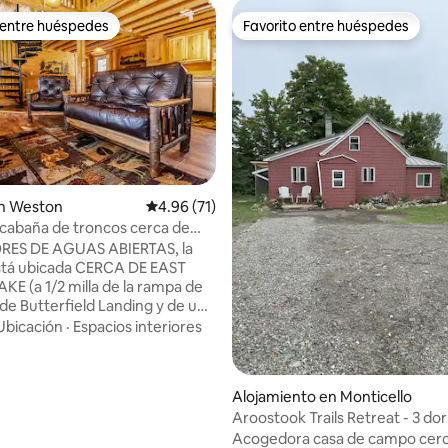
 entre huéspedes
Favorito entre huéspedes
 entre huéspedes
Favorito entre huéspedes
n Weston
Calificación promedio: 4.96 de 5, 71 reseñas
4.96 (71)
cabaña de troncos cerca de
d Lake, Maine
ES DE AGUAS ABIERTAS, la
stá ubicada CERCA DE EAST
E (a 1/2 milla de la rampa de
de Butterfield Landing y de un
tacionamiento). Internet de
Ubicación
·
Espacios interiores
idad, súper limpia, ordenada y
cción eficiente. Ubicada en la
eston. La zona de East Grand
o: 5.0 de 5, 8 reseñas
Alojamiento en Monticello
n destino muy conocido para
Aroostook Trails Retreat - 3 do
avegar en bote, andar en moto
Acogedora casa de campo cerc
 cazar ciervos y urogallos. El