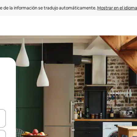
e de la información se tradujo automáticamente. 
Mostrar en el idioma
n las teclas de flecha hacia arriba y hacia abajo o explora con el tact