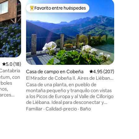
Casa de 
Favorito entre huéspedes
Favor
Favorito entre huéspedes preferido
Favorit
Picos de 
increíble
Alojamien
increíble
Europa (S
para rod
publicitarias. Ideal para
Calidad-
teletraba
desde la
única y c
Calificación promedio: 5.0 de 5, 18 reseñas
5.0 (18)
montañas
 Cantabria
Casa de campo en Cobeña
Calificación promedio: 
4.95 (207)
Perfecta 
retum, con
Naturale
El Mirador de Cobeña II. Aires de Liébana
rboles
espectacular. Reserva míni
en Picos
Casa de una planta, en pueblo de
nos,
entrada y
montaña pequeño y tranquilo con vistas
 arces
diaria
a los Picos de Europa y al Valle de Cillorigo
 en
de Liébana. Ideal para desconectar y
del año.
estar en contacto con la naturaleza.
Familiar
·
Calidad-precio
·
Baño
sucesión
Potes capital de la zona está a 7 km. A 35
os donde
km tenemos el Teleférico de Fuente Dé
cansar y
que te sube a Picos y a 50 km las playas
or un
de San Vicente de la Barquera. 2
habitaciones amplias y comodas, baño