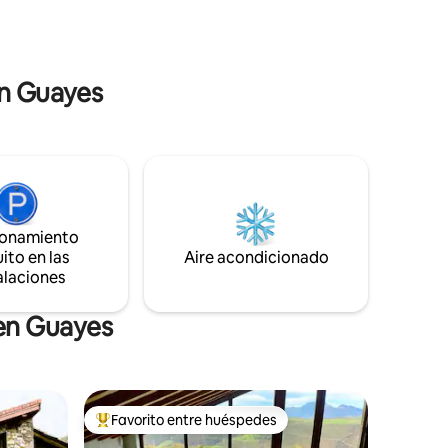
ás hacer
con plato de ducha, salón - cocina,
nca o
terraza/porche y aparcamiento privado.
Dispone de ropa de cama y aseo. Wifi.
en Guayes
ionamiento
ito en las
Aire acondicionado
alaciones
 en Guayes
Favorito entre huéspedes
Favorito entre huéspedes preferido