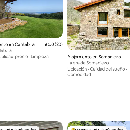
nto en Cantabria
Calificación promedio: 5.0 de 5, 20 reseñas
5.0 (20)
atural
Calidad-precio
·
Limpieza
Alojamiento en Somaniezo
La era de Somaniezo
Ubicación
·
Calidad del sueño
·
Comodidad
 4.96 de 5, 70 reseñas
ito entre huéspedes
Favorito entre huéspedes