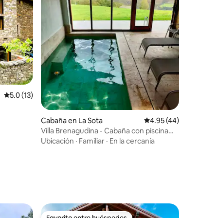
Calificación promedio: 5.0 de 5, 13 reseñas
5.0 (13)
Cabaña en La Sota
Calificación promedio:
4.95 (44)
Villa Brenagudina - Cabaña con piscina
climatizada
Ubicación
·
Familiar
·
En la cercanía
Favorito entre huéspedes