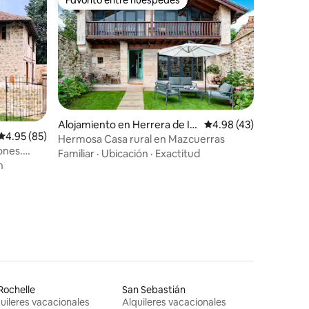
rido
Favorito entre huéspedes
Alojamiento en Herrera de Ibi
Calificación promedio:
4.98 (43)
Calificación promedio: 4.95 de 5, 85 reseñas
4.95 (85)
o
Hermosa Casa rural en Mazcuerras
ones.
Familiar
·
Ubicación
·
Exactitud
n
Rochelle
San Sebastián
uileres vacacionales
Alquileres vacacionales