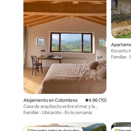
Apartame
Encanto N
Familiar
·
Alojamiento en Colombres
Calificación promedio:
4.96 (70)
Casa de arquitecto entre el mar y la
montaña
Familiar
·
Ubicación
·
En la cercanía
Favorito entre huéspedes
Favor