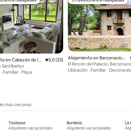
 entre huéspedes preferido
Favorito entre huéspedes prefe
 4.97 de 5, 34 reseñas
Alojamiento en Barcenacione
to en Cabezón de la
Calificación promedio: 5.0 de 5, 23 reseñas
5.0 (23)
s
El Rincón del Palacio, Barcenaci
e Santibañez
Cantabria
Ubicación
·
Familiar
·
Decoració
·
Familiar
·
Playa
erés más cercanos
Toulouse
Burdeos
La 
Alquileres vacacionales
Alquileres vacacionales
Alq