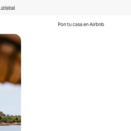
 original
Pon tu casa en Airbnb
o o desliza el dedo.