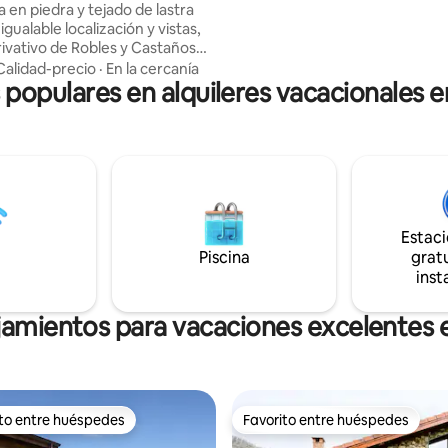
 en piedra y tejado de lastra
impresionantes secuoyas. Podr
nigualable localización y vistas,
un recorrido ordenado por la fi
ivativo de Robles y Castaños
perderte en ella..
de picnic propia, extensa finca
Calidad-precio
·
En la cercanía
s populares en alquileres vacacionales 
ar en un entorno
lar,2 plantas,3 habitaciones
as con sofá y tv, Barbacoa -
ua ,
bierto , Balconada, Mirador -
olgado en la ladera con
vistas al valle y las
igual que toda la casa,un lujo
Estac
!
Piscina
gratu
inst
jamientos para vacaciones excelentes
ito entre huéspedes
Favorito entre huéspedes
 entre huéspedes preferido
Favorito entre huéspedes