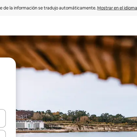
e de la información se tradujo automáticamente. 
Mostrar en el idioma
n las teclas de flecha hacia arriba y hacia abajo o explora con el tact