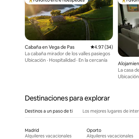
Favorito entre huéspedes preferido
Favorito
Cabaña en Vega de Pas
Calificación promedio:
4.97 (34)
La cabaña mirador de los valles pasiegos
Ubicación
·
Hospitalidad
·
En la cercanía
Alojamien
Sal
La casa d
Ubicación
Destinaciones para explorar
Destinos a un paso de ti
Los mejores lugares de int
Madrid
Oporto
Alquileres vacacionales
Alquileres vacacionales