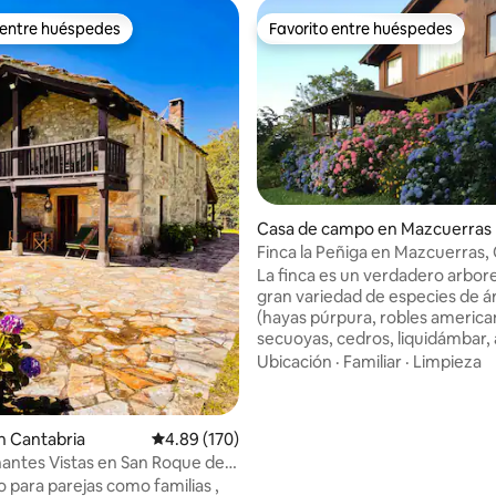
 entre huéspedes
Favorito entre huéspedes
 entre huéspedes
Favorito entre huéspedes
4.89 de 5, 131 reseñas
Casa de campo en Mazcuerras
Finca la Peñiga en Mazcuerras,
La finca es un verdadero arbo
gran variedad de especies de á
(hayas púrpura, robles america
secuoyas, cedros, liquidámbar,
rojos, castaños ...), y de plantas
Ubicación
·
Familiar
·
Limpieza
floración en diferentes épocas 
En ella podrás contemplar una 
de cuatro estanques ajardinad
n Cantabria
Calificación promedio: 4.89 de 5, 170 reseñas
4.89 (170)
encontrarás rincones para des
antes Vistas en San Roque de
disfrutar de las vistas, pasear p
o para parejas como familias ,
bosque de bambú o abrazar