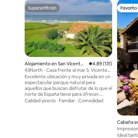
Superanfitrión
Favorito
Superanfitrión
Favorito
Alojamiento en San Vicente
Calificación promedio: 
4.89 (131)
de la Barquera
43North - Casa frente al mar S. Vicente
Barquera
Excelente ubicación y muy privada en un
espectacular parque natural para
aquellos que buscan disfrutar de lo que el
norte de España tiene para ofrecer.
Playa, montañas, surf, senderismo,
Calidad-precio
·
Familiar
·
Comodidad
aventura, gastronomía, un sueño para
tus vacaciones. Situado en el corazón del
parque nacional Oyambre, rodeado de
Cabaña e
tranquilas praderas y con vistas al mar
Impresion
Cantábrico. La playa de Gerra se
Riomiera
Ideal tant
encuentra a pocos pasos con acceso