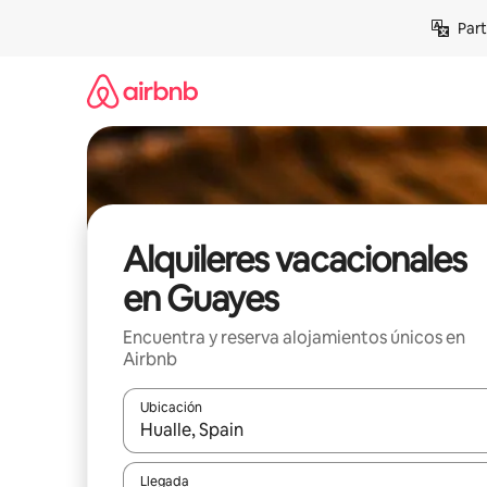
Omite
Part
el
contenido
Alquileres vacacionales
en Guayes
Encuentra y reserva alojamientos únicos en
Airbnb
Ubicación
Cuando los resultados estén disponibles, navega co
Llegada