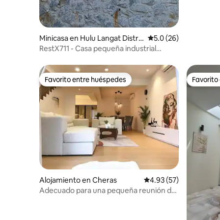
Minicasa en Hulu Langat Distric
Calificación promedio
5.0 (26)
t
RestX711 - Casa pequeña industrial
forestal fresca
Favorito entre huéspedes
Favorito
Favorito entre huéspedes
Favorito
Alojamiento en Cheras
Calificación promedio:
4.93 (57)
Adecuado para una pequeña reunión de
fiesta