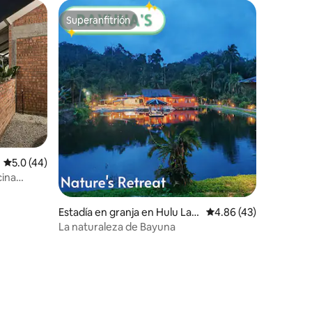
Superanfitrión
Superanfitrión
Calificación promedio: 5.0 de 5, 44 reseñas
5.0 (44)
cina
Estadía en granja en Hulu Lan
Calificación promedio:
4.86 (43)
gat District
La naturaleza de Bayuna