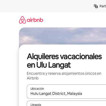
Omite
Part
el
contenido
Alquileres vacacionales
en Ulu Langat
Encuentra y reserva alojamientos únicos en
Airbnb
Ubicación
Cuando los resultados estén disponibles, navega co
Llegada