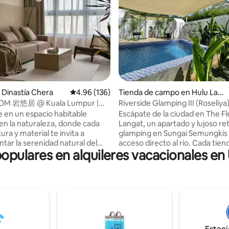
4.98 de 5, 121 reseñas
Dinastía Chera
Calificación promedio: 4.96 de 5, 136 reseñas
4.96 (136)
Tienda de campo en Hulu Lan
gat District
OM 岩悠居 @ Kuala Lumpur |
Riverside Glamping III (Roseliya) 
vistas a KLCC
 en un espacio habitable
Escápate de la ciudad en The F
 en la naturaleza, donde cada
Langat, un apartado y lujoso ret
tura y material te invita a
glamping en Sungai Semungkis
tar la serenidad natural del
acceso directo al río. Cada tienda privada
populares en alquileres vacacionales en
dentro. Desde piedras,
cuenta con su propia piscina p
xuberantes vegetaciones hasta
una espaciosa terraza, un come
 impresionante de los
aire libre y comodidades de esti
os de la ciudad de Kuala Lumpur,
boutique. Rodeado de una exuberante
M es un verdadero oasis que
vegetación, es perfecto para 
tra en el corazón de Kuala
románticas, vacaciones en famil
retiros tranquilos. Nada en el río, relájate
n de MRT y LRT. ▪️ 700 m hasta
bajo las estrellas y disfruta de 