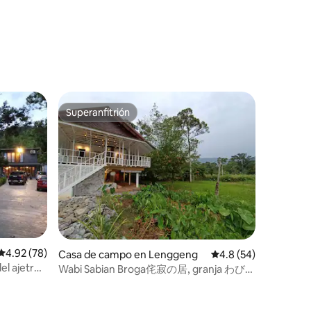
Superanfitrión
Superanfitrión
Calificación promedio: 4.92 de 5, 78 reseñas
4.92 (78)
Casa de campo en Lenggeng
Calificación promedio
4.8 (54)
el ajetreo
Wabi Sabian Broga侘寂の居, granja わび・
さびのい ecológica