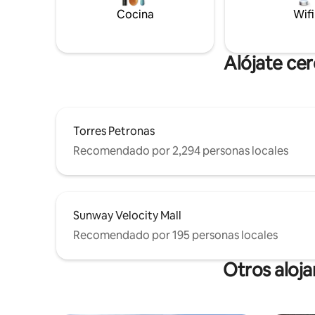
Instalaciones: cocina, nevera,
Sunway Ve
Cocina
Wifi
microondas, olla arrocera, freidora de
IKEA. A ▪️
aire, filtro de agua, lavadora (con
4 km de P
secadora), sillón de masaje, etc.
Alójate ce
Torres Petronas
Recomendado por 2,294 personas locales
Sunway Velocity Mall
Recomendado por 195 personas locales
Otros aloj