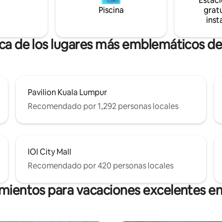
Estac
locity. A ▪️ 2 km de MyTown e
excepcional escapada a la natu
Piscina
gratu
 3 km de TRX y Bukit Bintang. A ▪️
parece estar a mundos de dista
inst
avilion y KLCC.
Kuala Lumpur.
rca de los lugares más emblemáticos de
Pavilion Kuala Lumpur
Recomendado por 1,292 personas locales
IOI City Mall
Recomendado por 420 personas locales
amientos para vacaciones excelentes en