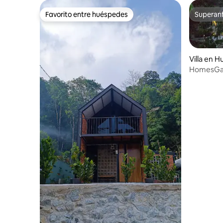
Favorito entre huéspedes
Superanf
Favorito entre huéspedes
Superanf
Villa en H
HomesGar