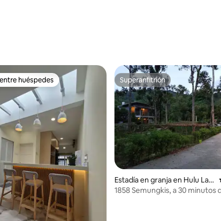
: 5.0 de 5, 26 reseñas
 entre huéspedes
Superanfitrión
 entre huéspedes
Superanfitrión
Estadía en granja en Hulu Lan
 4.93 de 5, 57 reseñas
gat
1858 Semungkis, a 30 minutos d
de la ciudad