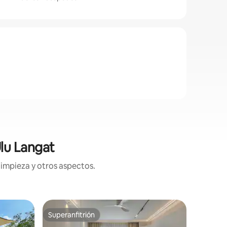
lu Langat
limpieza y otros aspectos.
Villa en 
Superanfitrión
Favorit
Superanfitrión
Favorit
Lejos, mu