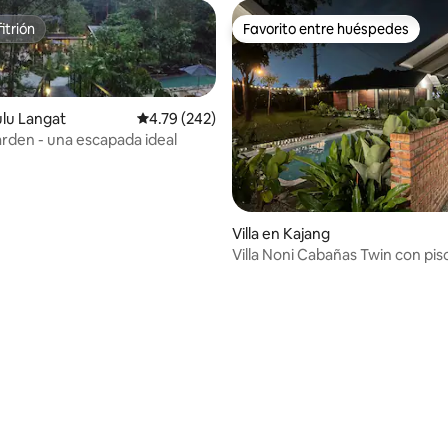
itrión
Favorito entre huéspedes
itrión
Favorito entre huéspedes
ulu Langat
Calificación promedio: 4.79 de 5, 242 reseñas
4.79 (242)
den - una escapada ideal
Villa en Kajang
Villa Noni Cabañas Twin con pis
(Privacidad total)