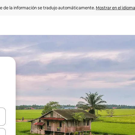
e de la información se tradujo automáticamente. 
Mostrar en el idioma
n las teclas de flecha hacia arriba y hacia abajo o explora con el tact