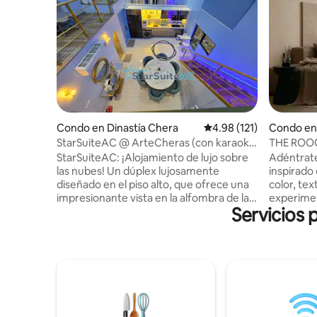
Condo en Dinastía Chera
Calificación promedio: 
4.98 (121)
Condo en 
StarSuiteAC @ ArteCheras (con karaoke
THE ROO
y billar)
Piscina y 
StarSuiteAC: ¡Alojamiento de lujo sobre
Adéntrate
las nubes! Un dúplex lujosamente
inspirado
diseñado en el piso alto, que ofrece una
color, tex
impresionante vista en la alfombra de las
experimen
Servicios 
nubes del horizonte de Kuala Lumpur.
exterior desde 
¡Relájate bajo el techo estrellado
rocas y e
parecido a una galaxia y experimenta una
una vista
escapada como ninguna otra! Disfruta de
rascaciel
una sala de karaoke insonorizada, billar y
THE ROOO
hockey de aire, y un cine en casa con
se encuen
sonido envolvente para una verdadera
Lumpur. Alrededores: A ▪️ 500 metros de
experiencia cinematográfica.
la estació