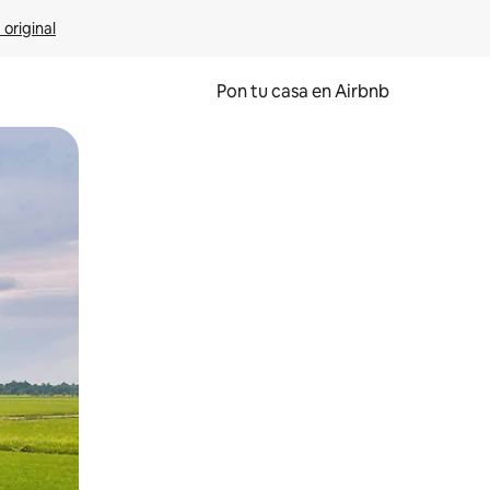
 original
Pon tu casa en Airbnb
o o desliza el dedo.