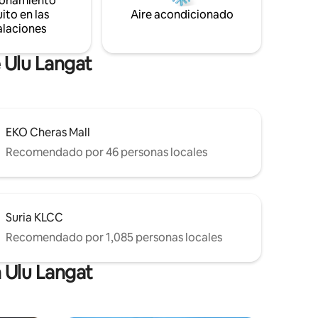
ionamiento
raleza que
chino están a solo 6 paradas de este
ito en las
Aire acondicionado
ncia de
lugar!
alaciones
 Ulu Langat
EKO Cheras Mall
Recomendado por 46 personas locales
Suria KLCC
Recomendado por 1,085 personas locales
 Ulu Langat