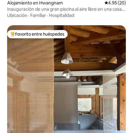
Alojamiento en Hwangnam
Calificación p
4.95 (20)
Inauguración de una gran piscina al aire libre en una casa
unifamiliar, Onsoraemi, Edificio B / Estancia en una casa
Ubicación
·
Familiar
·
Hospitalidad
unifamiliar de estilo hanok
Favorito entre huéspedes
Favorito entre huéspedes preferido