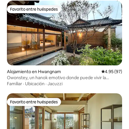
Favorito entre huéspedes
Favorito entre huéspedes
Alojamiento en Hwangnam
Calificación p
4.95 (97)
Owonstey, un hanok emotivo donde puede vivir la
experiencia única de tocar personalmente el kayageum,
Familiar
·
Ubicación
·
Jacuzzi
el primer instrumento musical de Hwangnidan-gil
Favorito entre huéspedes
Favorito entre huéspedes