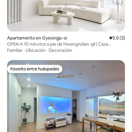
Apartamento en Gyeongju-si
Calificació
5.0 (3)
OPEN A 10 minutos a pie de Hwangnidan-gil | Casa
independiente francesa [FRANJU] Para grupos y familias
Familiar
·
Ubicación
·
Decoración
10 personas · 3 habitaciones · 2 baños · 5 camas tamaño
queen
Favorito entre huéspedes
Favorito entre huéspedes