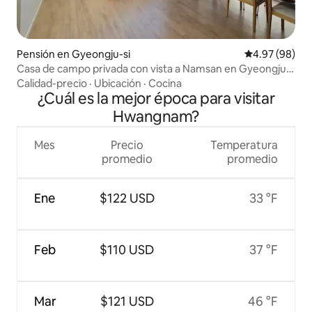
Pensión en Gyeongju-si
Calificación p
4.97 (98)
Casa de campo privada con vista a Namsan en Gyeongju.
Viajes en familia, reuniones de grupos.
Calidad-precio
·
Ubicación
·
Cocina
¿Cuál es la mejor época para visitar
Hwangnam?
Mes
Precio
Temperatura
promedio
promedio
Ene
$122 USD
33 °F
Feb
$110 USD
37 °F
Mar
$121 USD
46 °F