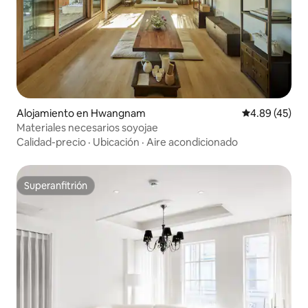
Alojamiento en Hwangnam
Calificación 
4.89 (45)
Materiales necesarios soyojae
Calidad-precio
·
Ubicación
·
Aire acondicionado
Superanfitrión
Superanfitrión