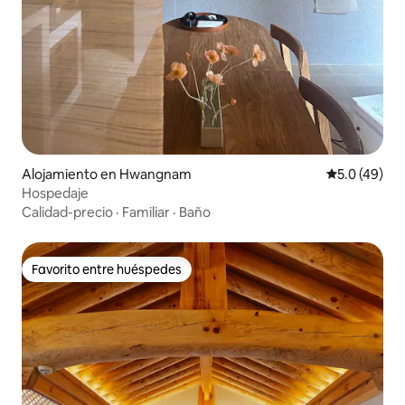
Alojamiento en Hwangnam
Calificación
5.0 (49)
Hospedaje
Calidad-precio
·
Familiar
·
Baño
Favorito entre huéspedes
Favorito entre huéspedes