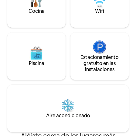
utilizar todas las estaciones. -3
(60,000 KRW por p
dormitorios (3 camas tamaño queen)
huéspedes adicionales. *Se pr
Cocina
Wifi
[Servicios] - Estacionamiento totalmente
ropa de cama para
equipado frente al alojamiento (se
ropa de cama para cama
puede estacionar 1 auto). - Se
proporciona cepillo de 
proporciona café expreso. -Damado set
permiten las rese
- Desayuno proporcionado (pan, yoplait,
sesiones de fotogr
fruta de temporada, ramen).
Después de la lleg
[Suministros] - TV LG (2 en espera). -
pidamos que salgas
Dyson Airlab (Long Barrel) -Fridge -
consideramos que 
Estacionamiento
Hervidor eléctrico delonghi, tostadora -
fines comerciales. *Los menores d
Piscina
gratuito en las
Microondas - Vasos de vino, abridores,
edad solo pueden 
instalaciones
vajilla.
(adulto). * No se admiten grandes
cantidades de bebi
Aire acondicionado
Alójate cerca de los lugares más