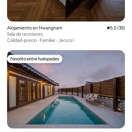
Alojamiento en Hwangnam
Calificación
5.0 (35)
Sala de reuniones
Calidad-precio
·
Familiar
·
Jacuzzi
Favorito entre huéspedes
Favorito entre huéspedes