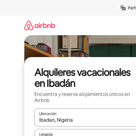
Omite
Part
el
contenido
Alquileres vacacionales
en Ibadán
Encuentra y reserva alojamientos únicos en
Airbnb
Ubicación
Cuando los resultados estén disponibles, navega co
Llegada