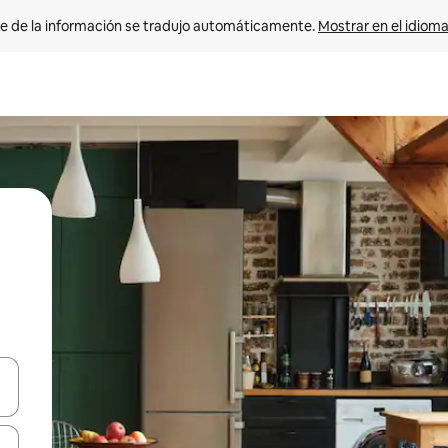
e de la información se tradujo automáticamente. 
Mostrar en el idioma
n las teclas de flecha hacia arriba y hacia abajo o explora con el tact