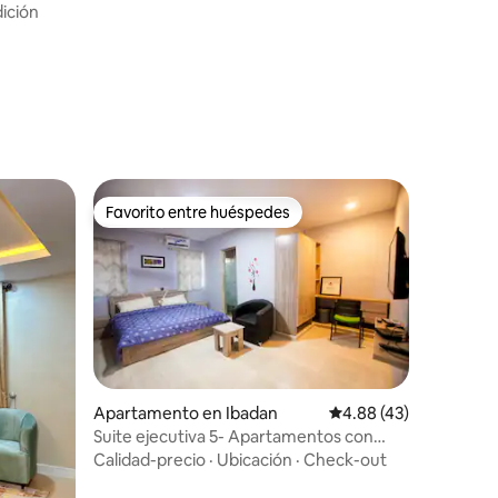
ición
Favorito entre huéspedes
Favorito entre huéspedes
Apartamento en Ibadan
Calificación promedio:
4.88 (43)
Suite ejecutiva 5- Apartamentos con
servicios AGh Intl 1 cerca de U.I
Calidad-precio
·
Ubicación
·
Check-out