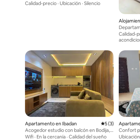
finca serena.
Calidad-precio
·
Ubicación
·
Silencio
Alojamien
Departame
Copa Mun
Calidad-p
acondici
Apartamento en Ibadan
Calificación prome
5 (3)
Apartame
Acogedor estudio con balcón en Bodija,
Confort p
Ibadan
Elewuro,
Wifi
·
En la cercanía
·
Calidad del sueño
Ubicación