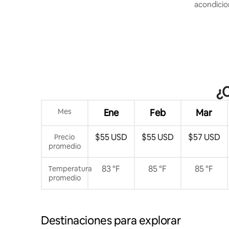
acondici
¿C
Mes
Ene
Feb
Mar
$55 USD
$55 USD
$57 USD
Precio
promedio
83 °F
85 °F
85 °F
Temperatura
promedio
Destinaciones para explorar