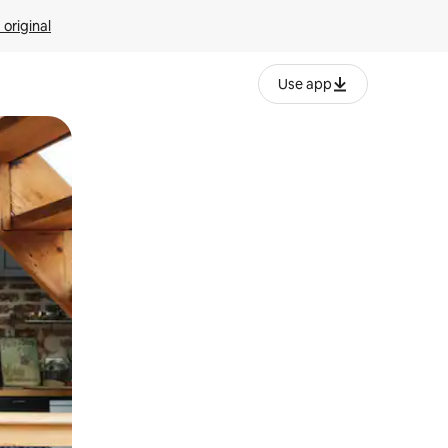
 original
Use app
o o desliza el dedo.