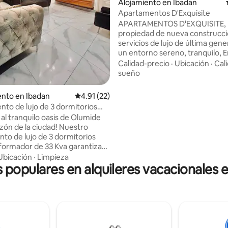
Alojamiento en Ibadan
Apartamentos D'Exquisite
APARTAMENTOS D'EXQUISITE,
propiedad de nueva construcc
servicios de lujo de última gen
un entorno sereno, tranquilo, 
único y apto para familias, cerc
Calidad-precio
·
Ubicación
·
Cal
lugares de interés, centros com
sueño
salones/bares, etc. Electricidad 
24 horas, los 7 días de la seman
nto en Ibadan
Calificación promedio: 4.91 de 5, 22 reseñas
4.91 (22)
internet/Wi-Fi gratuitos,
to de lujo de 3 dormitorios
estacionamiento gratuito y un 
formador especial
 al tranquilo oasis de Olumide
complejo que se puede utilizar
azón de la ciudad! Nuestro
fiestas o reuniones. Todo el gr
to de lujo de 3 dormitorios
sentirá cómodo en este espaci
formador de 33 Kva garantiza
espacioso y único con personal
stro eléctrico ininterrumpido.
Ubicación
·
Limpieza
seguridad 24/7 y personal de a
s populares en alquileres vacacionales 
on estilo con nuestros lujosos
sitio para servicios de limpieza 
tamaño king y dos tamaño
da uno con baño en suite, para
a comodidad. Mantente
 con wifi rápido, respaldado
nerador de reserva, y Netflix
ros televisores inteligentes de