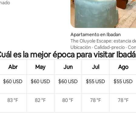
onado
Apartamento en Ibadan
The Oluyole Escape: estancia de
Ibadan
Ubicación
·
Calidad-precio
·
Com
uál es la mejor época para visitar Ibad
Abr
May
Jun
Jul
Ago
$60 USD
$60 USD
$60 USD
$55 USD
$55 USD
83 °F
82 °F
80 °F
78 °F
78 °F