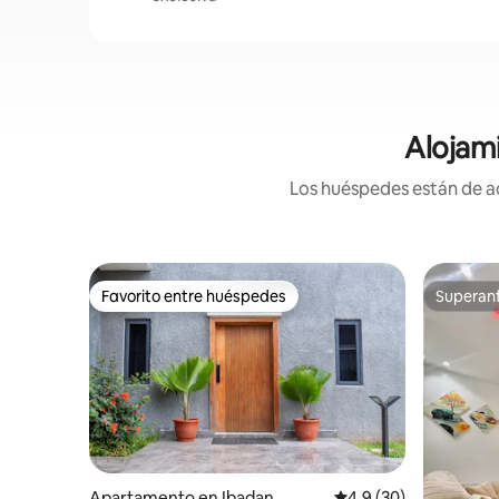
Alojam
Los huéspedes están de ac
Favorito entre huéspedes
Superanf
Favorito entre huéspedes
Superanf
Apartamento en Ibadan
Calificación promedio
4.9 (30)