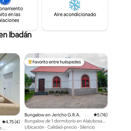
ionamiento
ito en las
Aire acondicionado
alaciones
en Ibadán
Favorito entre huéspedes
Favorito entre huéspedes preferido
Bungalow en Jericho G.R.A.
Calificación prome
5 (16)
Bungalow de 1 dormitorio en Alalubosa
Calificación promedio: 4.75 de 5, 4 reseñas
4.75 (4)
GRA
Ubicación
·
Calidad-precio
·
Silencio
e