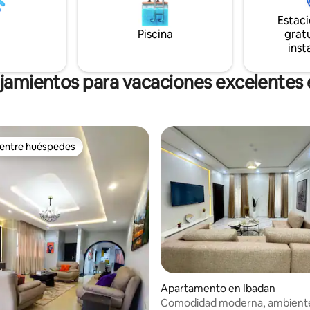
ulgadas, cocina totalmente
Estac
y balcones privados. Perfecto
cias largas, familias y grupos.
Piscina
gratu
ora y relájate con estilo
inst
ojamientos para vacaciones excelentes 
 entre huéspedes
 entre huéspedes
 4.91 de 5, 55 reseñas
Apartamento en Ibadan
Comodidad moderna, ambient