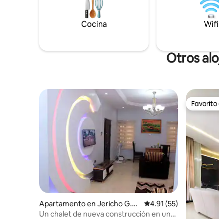
65 y 42 p
equipada 
Cocina
para estan
Wifi
Reserva ah
Otros al
Favorito
Favorito
Apartamento en Jericho G.R.
Calificación promedio:
4.91 (55)
A.
Un chalet de nueva construcción en una