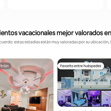
ientos vacacionales mejor valorados en
uerdo: estas estadías están muy valoradas por su ubicación, 
itrión
Favorito entre huéspedes
itrión
Favorito entre huéspedes
: 4.9 de 5, 30 reseñas