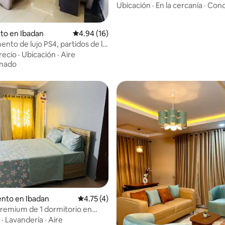
hogareño
Ubicación
·
En la cercanía
·
Cond
to en Ibadan
Calificación promedio: 4.94 de 5, 16 reseñas
4.94 (16)
nto de lujo PS4, partidos de la
dial
recio
·
Ubicación
·
Aire
onado
dio: 5 de 5, 3 reseñas
nto en Ibadan
Calificación promedio: 4.75 de 5, 4 reseñas
4.75 (4)
remium de 1 dormitorio en
 Akobo
·
Lavandería
·
Aire