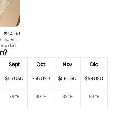
Calificación promedio: 4.5 de 5, 8 reseñas
4.5 (8)
 lujo en
odidad
án?
Sept
Oct
Nov
Dic
$55 USD
$56 USD
$56 USD
$58 USD
79 °F
80 °F
82 °F
83 °F