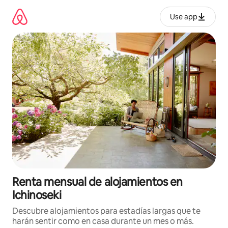
Omite
el
Use app
contenido
Renta mensual de alojamientos en
Ichinoseki
Descubre alojamientos para estadías largas que te
harán sentir como en casa durante un mes o más.