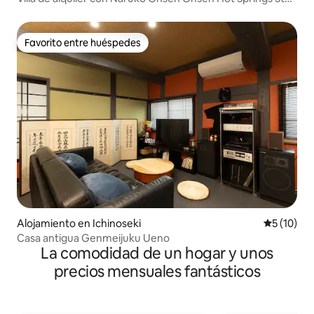
Resort Yamasemi Hasta 7 personas desde 28 000 yenes
por noche
Favorito entre huéspedes
Favorito entre huéspedes
Alojamiento en Ichinoseki
Calificaci
5 (10)
Casa antigua Genmeijuku Ueno
La comodidad de un hogar y unos
precios mensuales fantásticos