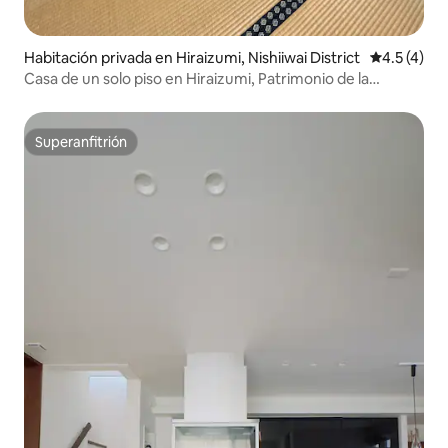
Habitación privada en Hiraizumi, Nishiiwai District
Calificació
4.5 (4)
Casa de un solo piso en Hiraizumi, Patrimonio de la
Humanidad, Casa compartida internacional Habitación 2
Superanfitrión
Superanfitrión