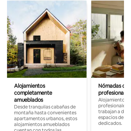
Alojamientos
Nómadas digit
completamente
profesionales 
amueblados
Alojamientos 
profesionales 
Desde tranquilas cabañas de
trabajan a dist
montaña hasta convenientes
espacios de tr
apartamentos urbanos, estos
dedicados.
alojamientos amueblados
cuentan con todos las