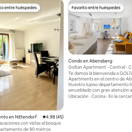
ito entre huéspedes
Favorito entre huéspedes
 entre huéspedes preferido
Favorito entre huéspedes
Condo en Abensberg
Goltan Apartment - Central - C
 4.9 de 5, 369 reseñas
WIFI
Te damos la bienvenida a GOL
Apartments en el centro de A
Nuestro lujoso departamento h
amueblado con gran atención a
detalles y te ofrece una estanci
Ubicación
·
Cocina
·
En la cercan
estrellas. Departamento grande de →
42m² → Cómoda cama tamaño
con somier → Sofá cama para 
nto en Nittendorf
Calificación promedio: 4.98 de 5, 45 reseñas
4.98 (45)
de 2 personas adicionales → Co
acaciones con vistas al bosque
totalmente equipada con lavavaj
partamento de 80 metros
CAFETERA NESPRESSO Pequeña