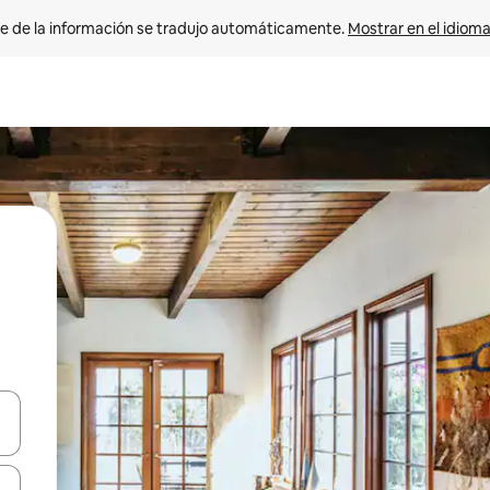
e de la información se tradujo automáticamente. 
Mostrar en el idioma
n las teclas de flecha hacia arriba y hacia abajo o explora con el tact