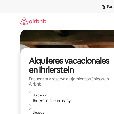
Omite
Part
el
contenido
Alquileres vacacionales
en Ihrlerstein
Encuentra y reserva alojamientos únicos en
Airbnb
Ubicación
Cuando los resultados estén disponibles, navega co
Llegada