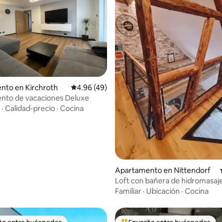
dio: 5 de 5, 4 reseñas
nto en Kirchroth
Calificación promedio: 4.96 de 5, 49 reseñas
4.96 (49)
nto de vacaciones Deluxe
·
Calidad-precio
·
Cocina
Apartamento en Nittendorf
Loft con bañera de hidromasaje
de la ciudad!
Familiar
·
Ubicación
·
Cocina