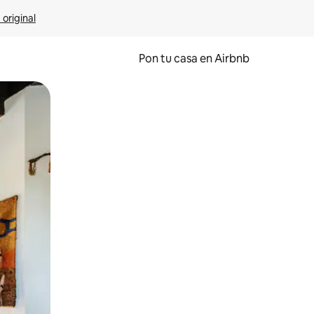
 original
Pon tu casa en Airbnb
o o desliza el dedo.