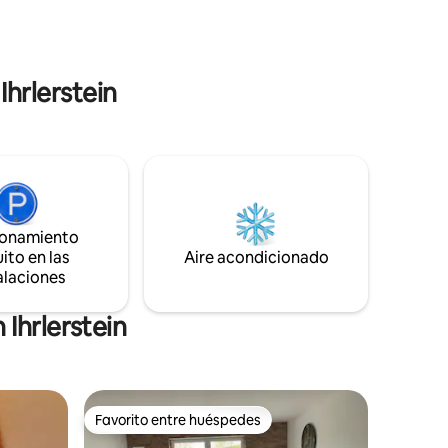
Televisión
experimentar la naturaleza de cerca y a
FLIX WLAN
relajarte. Explora este paraíso verde y
disfruta de tu estancia en un entorno
salvaje y romántico.
Ihrlerstein
ionamiento
ito en las
Aire acondicionado
alaciones
Ihrlerstein
Favorito entre huéspedes
rido
Favorito entre huéspedes