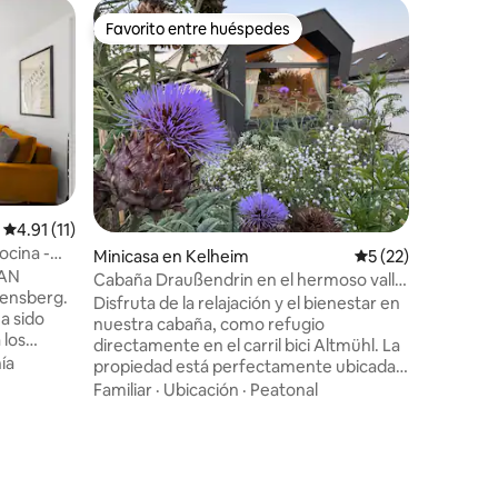
Apartame
Favorito entre huéspedes
Favor
Favorito entre huéspedes
Favorit
Alojamien
Ratisbon
Tu alojam
del centr
Mitte», u
excepcio
distrito 
Familiar
·
casco ant
coche en 
apartame
Calificación promedio: 4.91 de 5, 11 reseñas
4.91 (11)
centro de
ocina -
Minicasa en Kelheim
Calificación promed
5 (22)
pie. Se p
TAN
que const
Cabaña Draußendrin en el hermoso valle
bensberg.
dormitor
de Altmühl
Disfruta de la relajación y el bienestar en
a sido
baño, a t
nuestra cabaña, como refugio
 los
independi
directamente en el carril bici Altmühl. La
a de 5
ía
propiedad está perfectamente ubicada
para ir en bicicleta y caminar. Tanto la
Familiar
·
Ubicación
·
Peatonal
 queen
gran ventana panorámica como las
un máximo
terrazas ofrecen una vista
cina
impresionante de la Befreiungshalle, el
illas y
hito de Kelheim. Nuestro jardín,
 terraza
cuidadosamente diseñado, te invita a