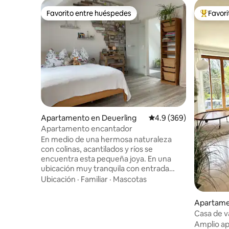
Favorito entre huéspedes
Favor
Favorito entre huéspedes
Favorito
Apartamento en Deuerling
Calificación promedio:
4.9 (369)
Apartamento encantador
En medio de una hermosa naturaleza
con colinas, acantilados y ríos se
encuentra esta pequeña joya. En una
ubicación muy tranquila con entrada
independiente y escalera privada. Desde
Ubicación
·
Familiar
·
Mascotas
la zona de estar cubierta se puede
disfrutar de las vistas a los prados y
Apartame
campos. Diseñado artísticamente y
Casa de v
decorado con amor hasta el más mínimo
Amplio a
detalle. A las puertas de Ratisbona, con