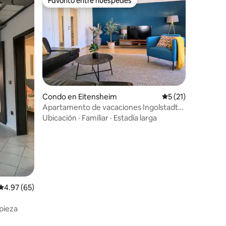
Favorito entre huéspedes
rido
Favorito entre huéspedes
Condo en Eitensheim
Calificación prome
5 (21)
Apartamento de vacaciones Ingolstadt-
Eichstätt
Ubicación
·
Familiar
·
Estadía larga
Calificación promedio: 4.97 de 5, 65 reseñas
4.97 (65)
pieza