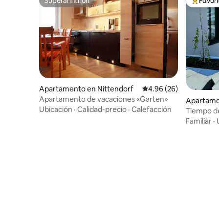
Superanfitrión
Favor
Superanfitrión
Favorito
Apartamento en Nittendorf
Calificación promedio:
4.96 (26)
Apartamento de vacaciones «Garten»
Apartame
Ubicación
·
Calidad-precio
·
Calefacción
ee
Tiempo d
Familiar
·