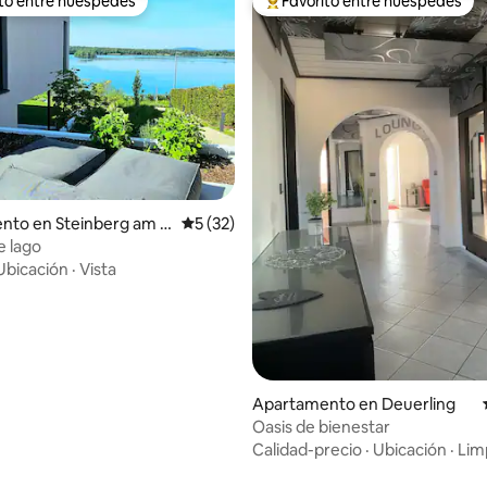
ito entre huéspedes
Favorito entre huéspedes
 entre huéspedes preferido
Favorito entre huéspedes prefe
 4.96 de 5, 26 reseñas
nto en Steinberg am S
Calificación promedio: 5 de 5, 32 reseñas
5 (32)
e lago
Ubicación
·
Vista
Apartamento en Deuerling
Oasis de bienestar
Calidad-precio
·
Ubicación
·
Lim