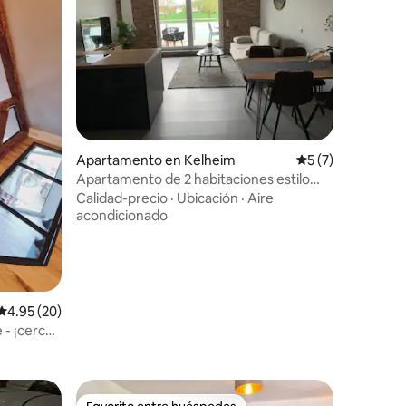
Apartamento en Kelheim
Calificación prom
5 (7)
Apartamento de 2 habitaciones estilo
loft 2 plantas.
Calidad-precio
·
Ubicación
·
Aire
acondicionado
Calificación promedio: 4.95 de 5, 20 reseñas
4.95 (20)
 - ¡cerca