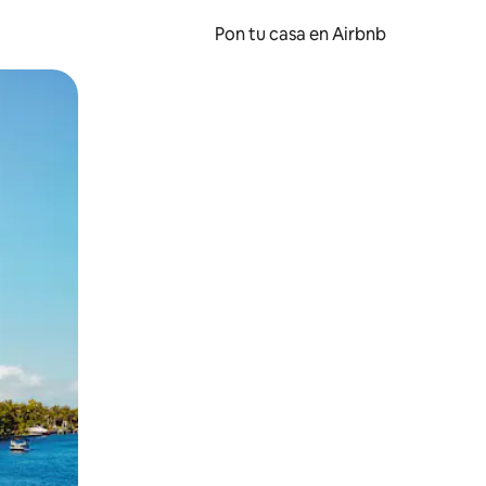
Pon tu casa en Airbnb
o o desliza el dedo.