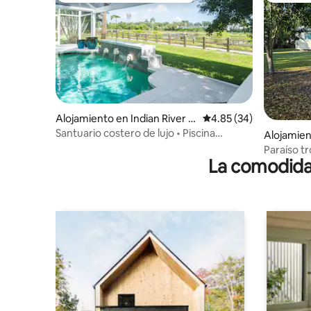
Alojamiento en Indian River S
Calificación promedio:
4.85 (34)
hores
Santuario costero de lujo • Piscina
Alojamien
climatizada • Vida silvestre
Paraíso tr
La comodidad