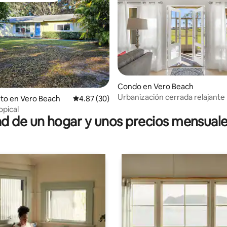
 4.85 de 5, 34 reseñas
Condo en Vero Beach
Urbanización cerrada relajante
to en Vero Beach
Calificación promedio: 4.87 de 5, 30 reseñas
4.87 (30)
opical
 de un hogar y unos precios mensuale