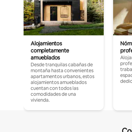
Alojamientos
Nóma
completamente
profe
amueblados
Aloj
profe
Desde tranquilas cabañas de
traba
montaña hasta convenientes
espac
apartamentos urbanos, estos
dedi
alojamientos amueblados
cuentan con todos las
comodidades de una
vivienda.
Co