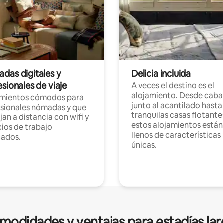
das digitales y
Delicia incluida
sionales de viaje
A veces el destino es el
alojamiento. Desde caba
amientos cómodos para
junto al acantilado hasta
sionales nómadas y que
tranquilas casas flotante
jan a distancia con wifi y
estos alojamientos están
ios de trabajo
llenos de características
cados.
únicas.
modidades y ventajas para estadías lar