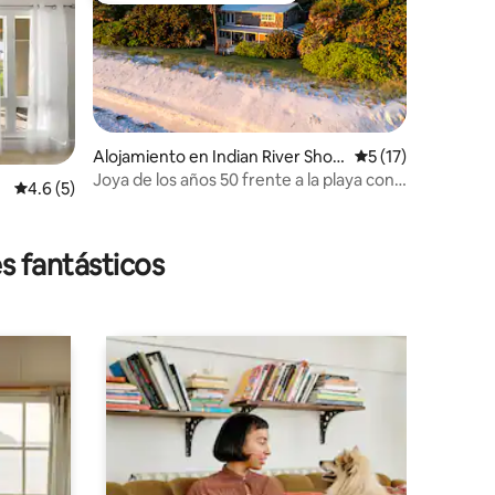
Alojamiento en Indian River Shor
Calificación prome
5 (17)
es
Joya de los años 50 frente a la playa con
Calificación promedio: 4.6 de 5, 5 reseñas
4.6 (5)
impresionantes vistas al mar
s fantásticos