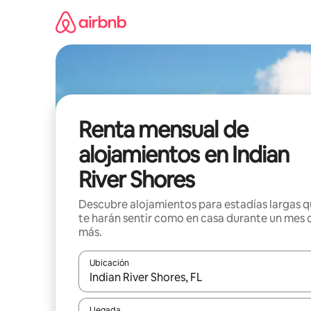
Omite
el
contenido
Renta mensual de
alojamientos en Indian
River Shores
Descubre alojamientos para estadías largas 
te harán sentir como en casa durante un mes 
más.
Ubicación
Cuando los resultados estén disponibles, navega co
Llegada