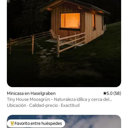
Minicasa en Haselgraben
Calificación
5.0 (58)
Tiny House Moosgrün – Naturaleza idílica y cerca del
bosque
Ubicación
·
Calidad-precio
·
Exactitud
Favorito entre huéspedes
Favorito entre huéspedes preferido