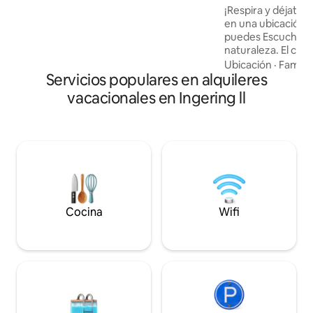
panorámica
¡Respira y déjate l
invierno, puedes disfrutar del centro de
en una ubicación t
esquí, que está a poca distancia. 🔌
puedes Escucha las voces de la
Estación de carga para autos eléctricos
naturaleza. El canto de los pájaros. El
🔥 Parrilla de lujo para exteriores 🛏️ Las
sonido de los picos. La suave brisa 
camas con somier de alta calidad
Ubicación
·
Familia
Servicios populares en alquileres
viento sopla sobre
garantizan una comodidad óptima para
montaña florecientes. La ondula
dormir
vacacionales en Ingering ll
pequeño arroyo. S
húmedo mientras 
relájate en la saun
en nuestra central eléctr
frutas del jardín, 
fresco, duerme en la cama plegable de
alpaca sobre almoh
experimenta la bell
Cocina
Wifi