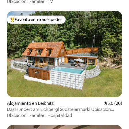
Ubicación
·
Familiar
·
TV
Favorito entre huéspedes
Favorito entre huéspedes preferido
Alojamiento en Leibnitz
Calificación
5.0 (20)
Das Hundert am Eichberg| Südsteiermark| Ubicación
aislada
Ubicación
·
Familiar
·
Hospitalidad