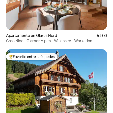
Apartamento en Glarus Nord
Calificac
5 (8)
Casa Nido - Glarner Alpen - Walensee - Workation
Favorito entre huéspedes
Favorito entre huéspedes preferido