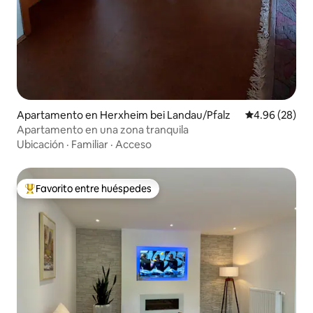
Apartamento en Herxheim bei Landau/Pfalz
Calificación p
4.96 (28)
Apartamento en una zona tranquila
Ubicación
·
Familiar
·
Acceso
Favorito entre huéspedes
Favorito entre huéspedes preferido