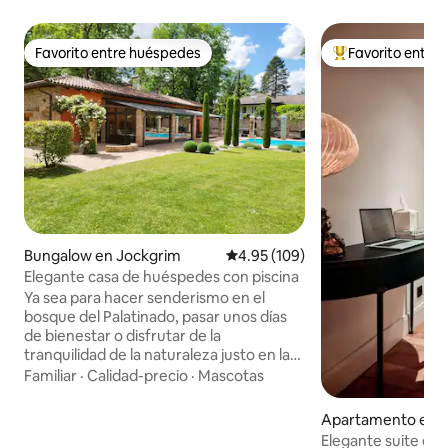
Favorito entre huéspedes
Favorito entre
Favorito entre huéspedes
Favorito entre hu
Bungalow en Jockgrim
Calificación promedio: 4.95 de 5
4.95 (109)
Elegante casa de huéspedes con piscina
Ya sea para hacer senderismo en el
bosque del Palatinado, pasar unos días
de bienestar o disfrutar de la
tranquilidad de la naturaleza justo en la
puerta de casa, en este alojamiento se
Familiar
·
Calidad-precio
·
Mascotas
pueden combinar muchas cosas. La
piscina es especialmente popular entre
Apartamento en 
nuestros huéspedes, ya que
Elegante suite en