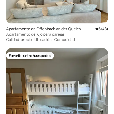
Apartamento en Offenbach an der Queich
Calificaci
5 (43)
Apartamento de lujo para parejas
Calidad-precio
·
Ubicación
·
Comodidad
Favorito entre huéspedes
Favorito entre huéspedes