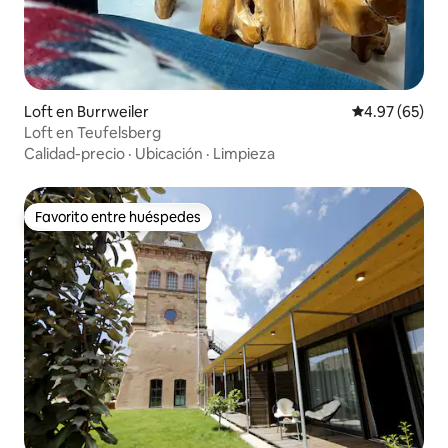
Loft en Burrweiler
Calificación p
4.97 (65)
Loft en Teufelsberg
Calidad-precio
·
Ubicación
·
Limpieza
Favorito entre huéspedes
Favorito entre huéspedes