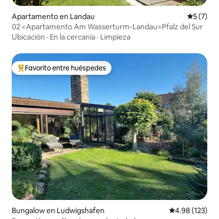
Apartamento en Landau
Calificac
5 (7)
02 <Apartamento Am Wasserturm-Landau>Pfalz del Sur
Ubicación
·
En la cercanía
·
Limpieza
Favorito entre huéspedes
Favorito entre huéspedes preferido
Bungalow en Ludwigshafen
Calificación p
4.98 (123)