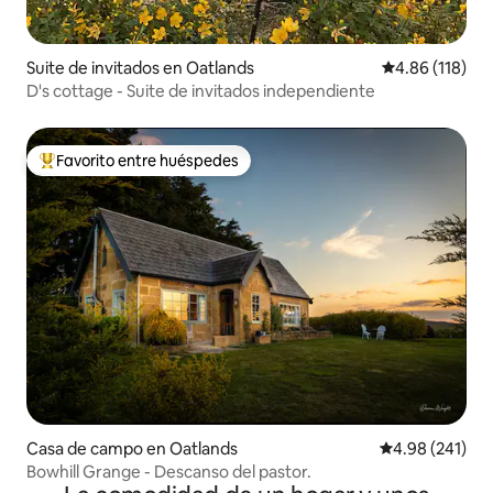
Suite de invitados en Oatlands
Calificación p
4.86 (118)
D's cottage - Suite de invitados independiente
Favorito entre huéspedes
Favorito entre huéspedes preferido
Casa de campo en Oatlands
Calificación pr
4.98 (241)
Bowhill Grange - Descanso del pastor.