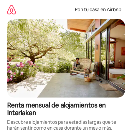
Omite
el
Pon tu casa en Airbnb
contenido
Renta mensual de alojamientos en
Interlaken
Descubre alojamientos para estadías largas que te
harán sentir como en casa durante un mes o más.