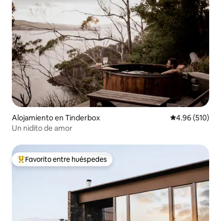
Alojamiento en Tinderbox
Calificación pr
4.96 (510)
Un nidito de amor
Favorito entre huéspedes
Favorito entre huéspedes preferido