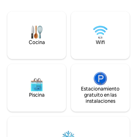
es de 850 pies cuadrados de espacio
en la calle. Con un
abierto. Algunas personas lo han
conveniente cerca
utilizado para organizar comidas
restaurantes, nue
familiares durante su estancia. Esta casa
es perfecta para 
es perfecta para celebrar tu despedida
estadías prolongad
de soltera y luego quedarte para la
energías y siénta
despedida de soltera. Ten en cuenta que
bienvenido. Es má
hay escalones en la planta principal de
para dormir: es s
Cocina
Wifi
toda la casa.
tranquilo lejos de 
Estacionamiento
Piscina
gratuito en las
instalaciones