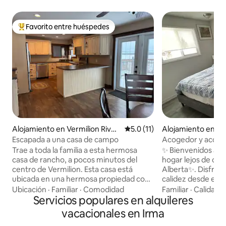
Favorito entre huéspedes
Favorito entre huéspedes preferido
Alojamiento en Vermilion River
Calificación promedio: 5.0 de 
5.0 (11)
Alojamiento en W
County No. 24
Escapada a una casa de campo
Acogedor y acoged
Wainwright Albert
Trae a toda la familia a esta hermosa
✨ Bienvenidos a C
casa de rancho, a pocos minutos del
hogar lejos de cas
centro de Vermilion. Esta casa está
Alberta✨. Disfrute
ubicada en una hermosa propiedad con
calidez desde el 
espacio al aire libre. La cocina tiene
Disfrute de camas
Ubicación
·
Familiar
·
Comodidad
Familiar
·
Calidad-
electrodomésticos de alta gama para
Servicios populares en alquileres
impecable, una co
aquellos que disfrutan cocinar en lugar
equipada, Wi-Fi ráp
vacacionales en Irma
de comer fuera. La habitación adicional
inteligente y esta