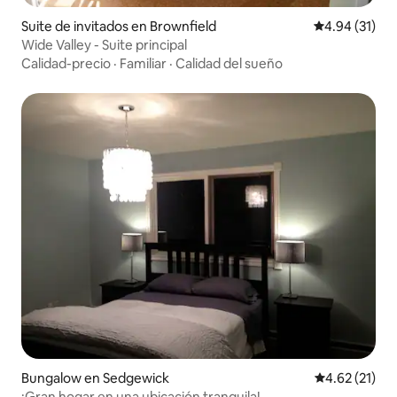
Suite de invitados en Brownfield
Calificación 
4.94 (31)
Wide Valley - Suite principal
Calidad-precio
·
Familiar
·
Calidad del sueño
Bungalow en Sedgewick
Calificación 
4.62 (21)
¡Gran hogar en una ubicación tranquila!