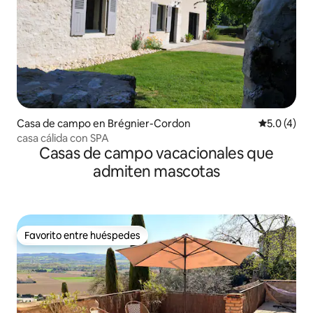
Casa de campo en Brégnier-Cordon
Calificació
5.0 (4)
casa cálida con SPA
Casas de campo vacacionales que
admiten mascotas
Favorito entre huéspedes
Favorito entre huéspedes