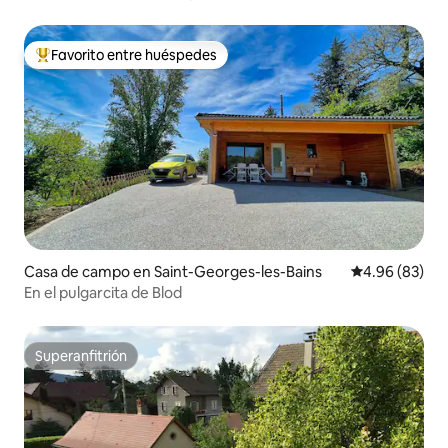
Favorito entre huéspedes
Favorito entre huéspedes preferido
Casa de campo en Saint-Georges-les-Bains
Calificación p
4.96 (83)
En el pulgarcita de Blod
Superanfitrión
Superanfitrión