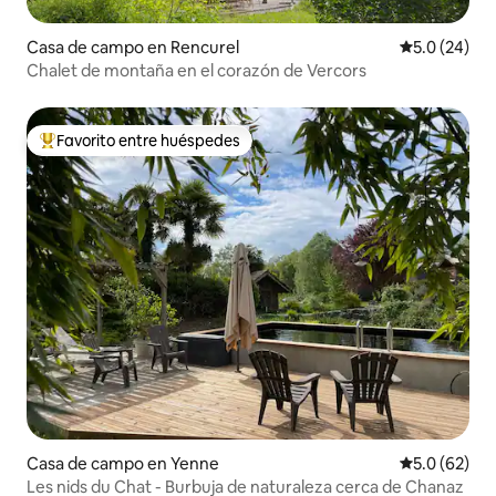
Casa de campo en Rencurel
Calificación
5.0 (24)
Chalet de montaña en el corazón de Vercors
Favorito entre huéspedes
Favorito entre huéspedes preferido
Casa de campo en Yenne
Calificación
5.0 (62)
Les nids du Chat - Burbuja de naturaleza cerca de Chanaz