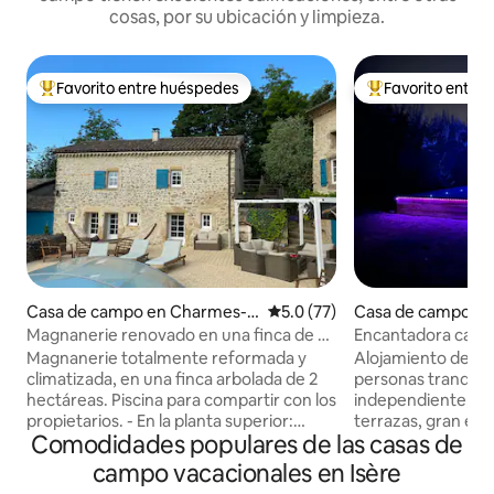
cosas, por su ubicación y limpieza.
Favorito entre huéspedes
Favorito entre
Favorito entre huéspedes preferido
Favorito entre hu
Casa de campo en Charmes-s
Calificación promedio: 5.0 de 
5.0 (77)
Casa de campo en
ur-Rhône
Magnanerie renovado en una finca de 20
Encantadora casa
000 m2
equipada/Piscina
Magnanerie totalmente reformada y
Alojamiento de al
climatizada, en una finca arbolada de 2
personas tranquilo
hectáreas. Piscina para compartir con los
independiente, có
propietarios. - En la planta superior:
terrazas, gran esp
Comodidades populares de las casas de
Cocina totalmente equipada dormitorio
cúpula 30 min grat
(cama de 160) cuarto de baño/aseo - En
gratuito de bicicl
campo vacacionales en Isère
la planta baja: zona de juegos (piano,
min gratis, juego 