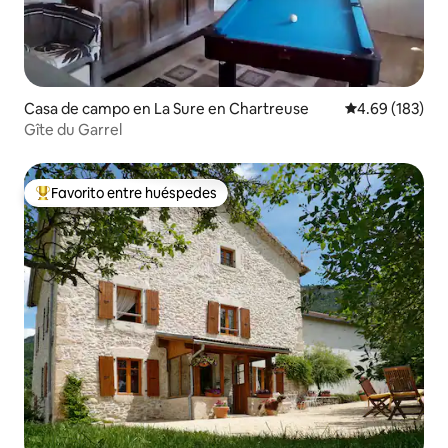
Casa de campo en La Sure en Chartreuse
Calificación pr
4.69 (183)
Gîte du Garrel
Favorito entre huéspedes
Favorito entre huéspedes preferido