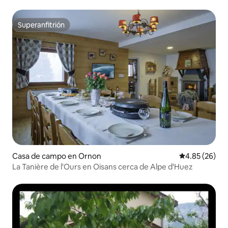
Superanfitrión
Superanfitrión
Casa de campo en Ornon
Calificación p
4.85 (26)
La Tanière de l'Ours en Oisans cerca de Alpe d'Huez