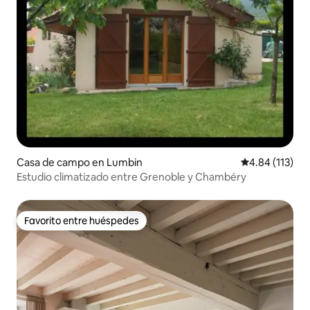
Casa de campo en Lumbin
Calificación p
4.84 (113)
Estudio climatizado entre Grenoble y Chambéry
Favorito entre huéspedes
Favorito entre huéspedes