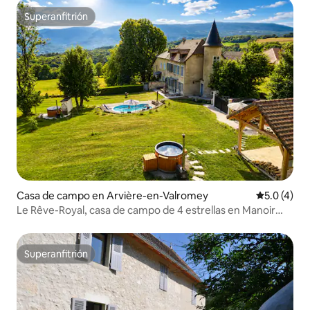
Superanfitrión
Superanfitrión
Casa de campo en Arvière-en-Valromey
Calificació
5.0 (4)
Le Rêve-Royal, casa de campo de 4 estrellas en Manoir
Colombier
Superanfitrión
Superanfitrión