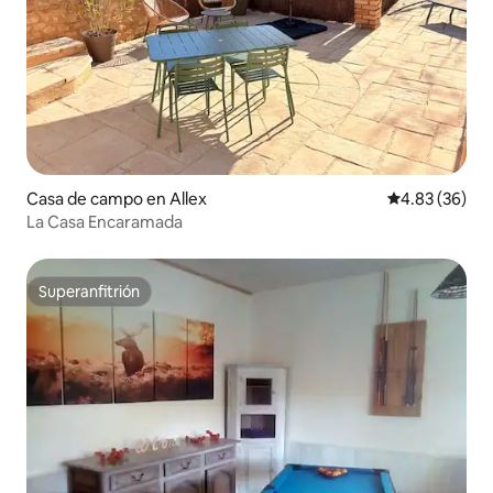
Casa de campo en Allex
Calificación p
4.83 (36)
La Casa Encaramada
Superanfitrión
Superanfitrión