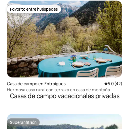
Favorito entre huéspedes
Favorito entre huéspedes
Casa de campo en Entraigues
Calificación
5.0 (42)
Hermosa casa rural con terraza en casa de montaña
Casas de campo vacacionales privadas
Superanfitrión
Superanfitrión