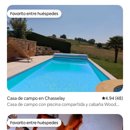
Favorito entre huéspedes
Favorito entre huéspedes
Casa de campo en Chasselay
Calificación p
4.94 (48)
Casa de campo con piscina compartida y cabaña Wood
Spa
Favorito entre huéspedes
Favorito entre huéspedes