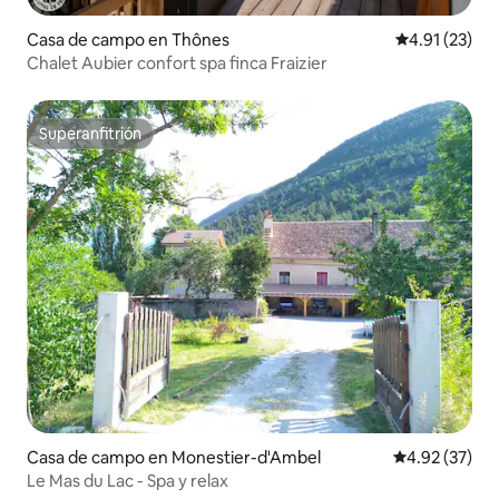
Casa de campo en Thônes
Calificación 
4.91 (23)
Chalet Aubier confort spa finca Fraizier
Superanfitrión
Superanfitrión
Casa de campo en Monestier-d'Ambel
Calificación 
4.92 (37)
Le Mas du Lac - Spa y relax