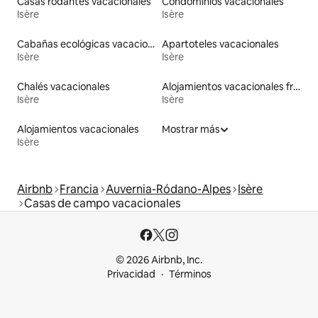
Casas rodantes vacacionales
Condominios vacacionales
Isère
Isère
Cabañas ecológicas vacacionales
Apartoteles vacacionales
Isère
Isère
Chalés vacacionales
Alojamientos vacacionales frente a la playa
Isère
Isère
Alojamientos vacacionales
Mostrar más
Isère
Airbnb
Francia
Auvernia-Ródano-Alpes
Isère
Casas de campo vacacionales
© 2026 Airbnb, Inc.
Privacidad
Términos