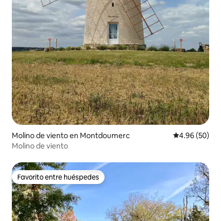
Molino de viento en Montdoumerc
Calificación p
4.96 (50)
Molino de viento
Favorito entre huéspedes
Favorito entre huéspedes