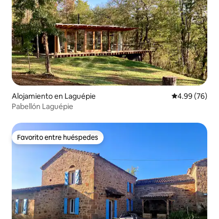
Alojamiento en Laguépie
Calificación p
4.99 (76)
Pabellón Laguépie
Favorito entre huéspedes
Favorito entre huéspedes