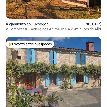
Alojamiento en Puybegon
Calificación
5.0 (27)
※ Homnest ※ Clairiere des Animaux ※ A 25 minutos de Albi
Favorito entre huéspedes
Favorito entre huéspedes preferido