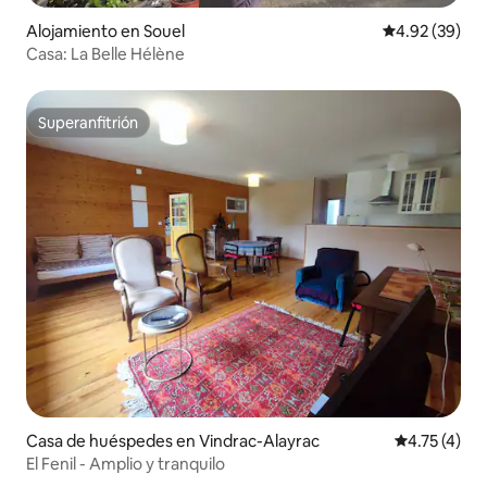
Alojamiento en Souel
Calificación p
4.92 (39)
Casa: La Belle Hélène
Superanfitrión
Superanfitrión
Casa de huéspedes en Vindrac-Alayrac
Calificación
4.75 (4)
El Fenil - Amplio y tranquilo