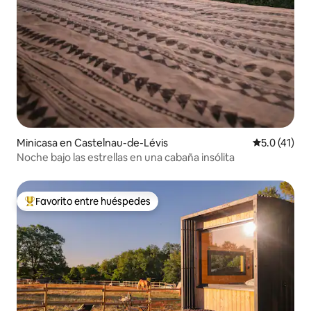
Minicasa en Castelnau-de-Lévis
Calificación
5.0 (41)
Noche bajo las estrellas en una cabaña insólita
Favorito entre huéspedes
Favorito entre huéspedes preferido