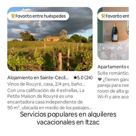
Favorito entre huéspedes
Favorito entre
Favorito entre huéspedes preferido
Favorito entre hu
Apartamento en 
s
Suite romántica L'É
Alojamiento en Sainte-Cécile-
Calificación promedio: 5.0 de 
5.0 (24)
Jacuzzi, aire acon
❤️ ¿Tienen ganas 
du-Cayrou
Vinos de Rouyré, casa, 2/4 prs, baño
pareja para reencontrar
nórdico
Con una calificación de 4 estrellas, La
room de alta gama
Petite Maison de Rouyré es una
Wi-Fi y aire acond
encantadora casa independiente de
confort absoluto.
90 m², ubicada en medio de los paisajes
del corazón de un
Servicios populares en alquileres
montañosos de los viñedos de Gaillac.
medieval, ofrece u
Ubicado en la parte superior de nuestra
tiempo. Todo está
vacacionales en Itzac
bodega, donde vinificamos vinos
disfruten de un m
naturales, en un grupo de edificios del
pareja. Disfrute de