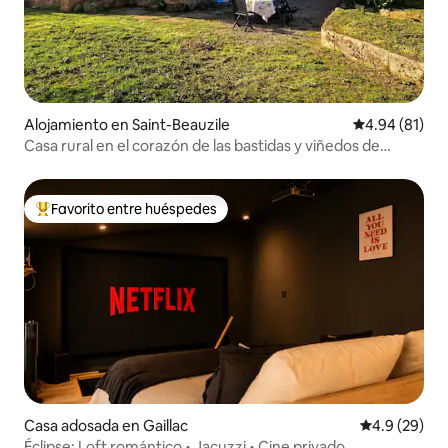
Alojamiento en Saint-Beauzile
Calificación 
4.94 (81)
Casa rural en el corazón de las bastidas y viñedos de
Gaillac
Favorito entre huéspedes
Favorito entre huéspedes preferido
Casa adosada en Gaillac
Calificación
4.9 (29)
Éclipse: Loft romántico • Jacuzzi • Cine privado