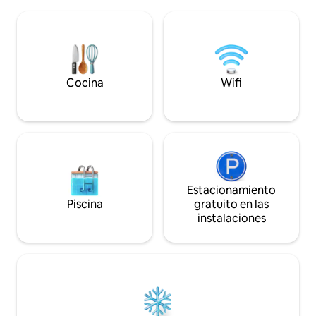
siglo XII al XVIII, se encuentra en el
con masaje de air
corazón de una aldea particularmente
íntimo y un entorn
tranquila y pacífica. Es una casa cómoda,
relajación y la complicidad.
totalmente restaurada, amueblada con
refugio romántico
muebles encontrados a lo largo del
tiempo. Ofrecemos experiencias de vino
y comida (consulta la información
Cocina
Wifi
adicional).
Estacionamiento
Piscina
gratuito en las
instalaciones