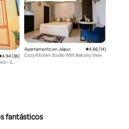
Apartamento en Jaipur
Calificación promedio:
4.86 (14)
Cozy Kitchen Studio With Balcony View
Calificación promedio: 4.94 de 5, 36 reseñas
4.94 (36)
ico • 2
puerto
s fantásticos