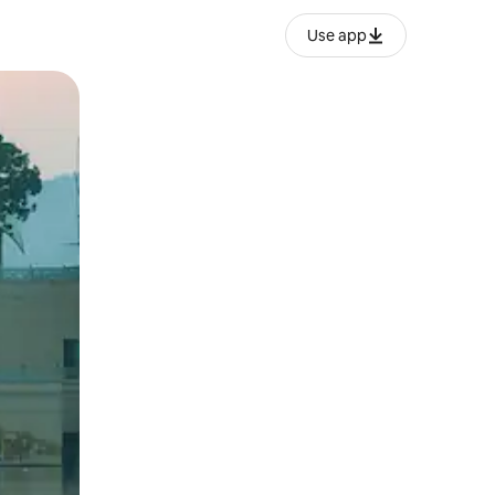
Use app
o o desliza el dedo.