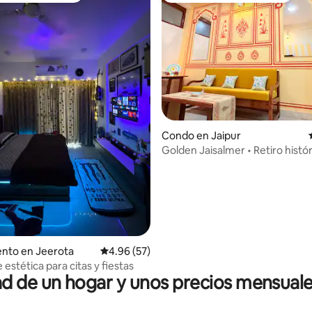
dio: 5 de 5, 4 reseñas
Condo en Jaipur
Golden Jaisalmer • Retiro histór
habitaciones y 1 cocina • Aero
nto en Jeerota
Calificación promedio: 4.96 de 5, 57 reseñas
4.96 (57)
 estética para citas y fiestas
 de un hogar y unos precios mensuale