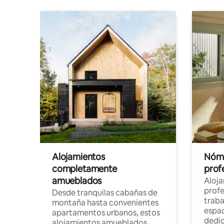
Alojamientos
Nóma
completamente
profe
amueblados
Aloj
profe
Desde tranquilas cabañas de
traba
montaña hasta convenientes
espac
apartamentos urbanos, estos
dedi
alojamientos amueblados