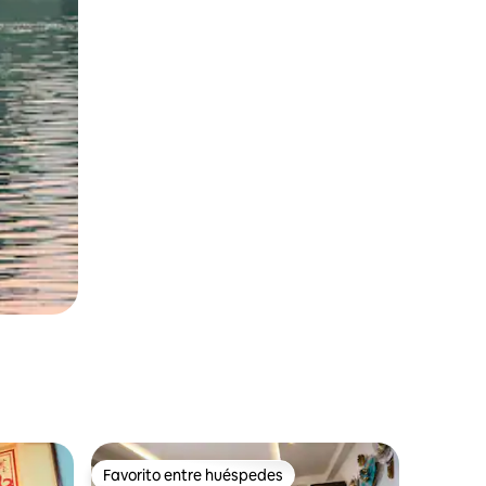
Favorito entre huéspedes
Favorito entre huéspedes