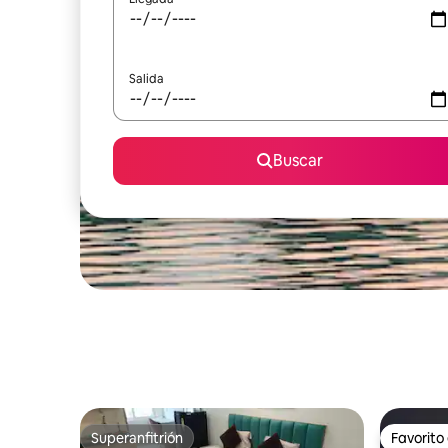
Salida
Buscar
Superanfitrión
Favorito
Superanfitrión
Favorito