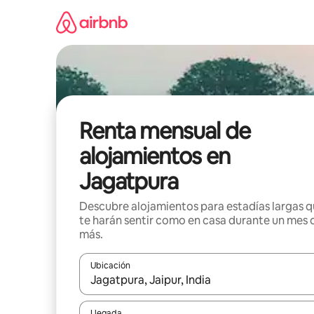
Omite
el
contenido
Renta mensual de
alojamientos en
Jagatpura
Descubre alojamientos para estadías largas 
te harán sentir como en casa durante un mes 
más.
Ubicación
Cuando los resultados estén disponibles, navega co
Llegada