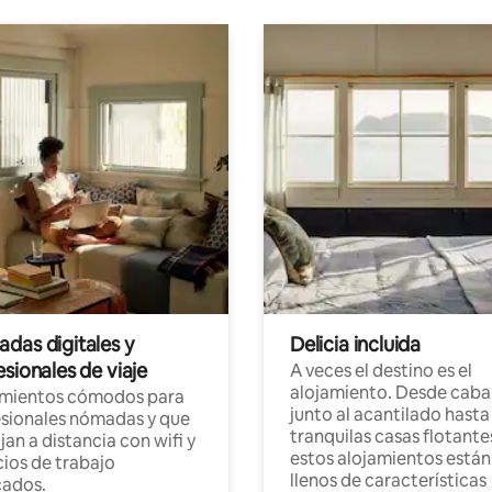
das digitales y
Delicia incluida
sionales de viaje
A veces el destino es el
alojamiento. Desde caba
amientos cómodos para
junto al acantilado hasta
sionales nómadas y que
tranquilas casas flotante
jan a distancia con wifi y
estos alojamientos están
ios de trabajo
llenos de características
cados.