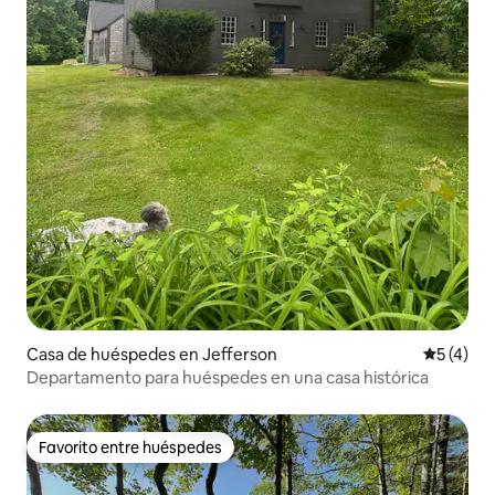
Casa de huéspedes en Jefferson
Calificac
5 (4)
Departamento para huéspedes en una casa histórica
Favorito entre huéspedes
Favorito entre huéspedes