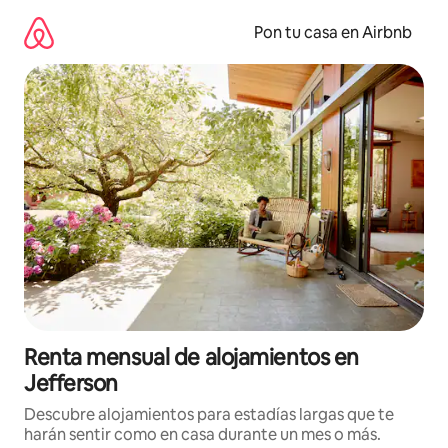
Omite
el
Pon tu casa en Airbnb
contenido
Renta mensual de alojamientos en
Jefferson
Descubre alojamientos para estadías largas que te
harán sentir como en casa durante un mes o más.