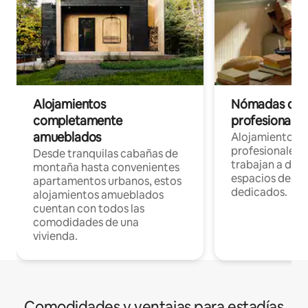
Alojamientos
Nómadas digit
completamente
profesionales 
amueblados
Alojamientos 
profesionales 
Desde tranquilas cabañas de
trabajan a dist
montaña hasta convenientes
espacios de tr
apartamentos urbanos, estos
dedicados.
alojamientos amueblados
cuentan con todos las
comodidades de una
vivienda.
Comodidades y ventajas para estadías