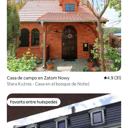
Casa de campo en Zatom Nowy
Calificación
4.9 (31)
Stara Kuźnia - Casa en el bosque de Noteć
Favorito entre huéspedes
Favorito entre huéspedes