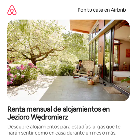
Omite
el
Pon tu casa en Airbnb
contenido
Renta mensual de alojamientos en
Jezioro Wędromierz
Descubre alojamientos para estadías largas que te
harán sentir como en casa durante un mes o más.