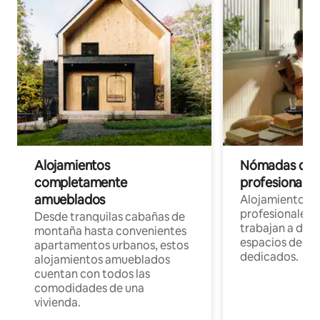
Alojamientos
Nómadas digit
completamente
profesionales 
amueblados
Alojamientos 
profesionales 
Desde tranquilas cabañas de
trabajan a dist
montaña hasta convenientes
espacios de tr
apartamentos urbanos, estos
dedicados.
alojamientos amueblados
cuentan con todos las
comodidades de una
vivienda.