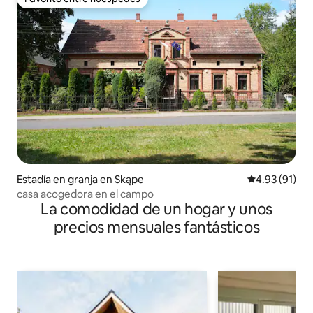
Favorito entre huéspedes
Estadía en granja en Skąpe
Calificación 
4.93 (91)
casa acogedora en el campo
La comodidad de un hogar y unos
precios mensuales fantásticos