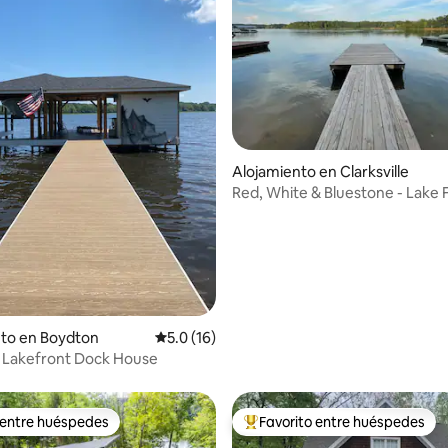
4.98 de 5, 125 reseñas
Alojamiento en Clarksville
Red, White & Bluestone - Lake 
Private Dock
nto en Boydton
Calificación promedio: 5.0 de 5, 16 reseñas
5.0 (16)
e: Lakefront Dock House
 entre huéspedes
Favorito entre huéspedes
 entre huéspedes
Favorito entre huéspedes prefe