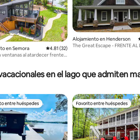
Alojamiento en Henderson
The Great Escape - FRENTE AL 
nto en Semora
Calificación promedio: 4.81 de 5, 32 reseñas
4.81 (32)
ADMITEN MASCOTAS!
n ventanas al atardecer frente
 4.87 de 5, 30 reseñas
acuzzi y kayaks
vacacionales en el lago que admiten m
ito entre huéspedes
Favorito entre huéspedes
 entre huéspedes preferido
Favorito entre huéspedes