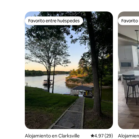
Favorito entre huéspedes
Favorito
Favorito entre huéspedes
Favorito
Alojamiento en Clarksville
Calificación promedio:
4.97 (29)
Alojamien