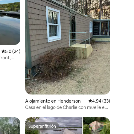
Calificación promedio: 5.0 de 5, 24 reseñas
5.0 (24)
Front,
Alojamiento en Henderson
Calificación promedio:
4.94 (33)
Casa en el lago de Charlie con muelle en
el lago Kerr
Superanfitrión
rido
Superanfitrión