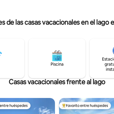
ara disfrutar de s'mores e
para no fumadores. No hay veh
al atardecer. ¡Escapa de la vida
el jardín trasero. NO SE PERMI
reserva ahora para vivir una
FIESTAS. Consulta la política de
aria aventura junto al lago!
cancelación.
de las casas vacacionales en el lago 
Estac
Piscina
gratu
inst
Casas vacacionales frente al lago
 entre huéspedes
Favorito entre huéspedes
 entre huéspedes
Favorito entre huéspedes prefe