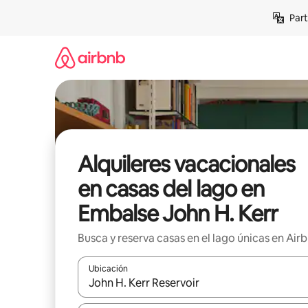
Omite
Part
el
contenido
Alquileres vacacionales
en casas del lago en
Embalse John H. Kerr
Busca y reserva casas en el lago únicas en Air
Ubicación
Cuando los resultados estén disponibles, navega co