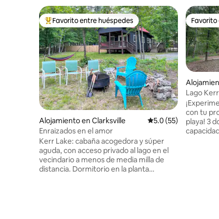
Favorito entre huéspedes
Favorito
Favorito entre huéspedes preferido
Favorito
Alojamie
ty
Lago Kerr
de playa y
¡Experime
con tu pr
Alojamiento en Clarksville
Calificación promedio
5.0 (55)
playa! 3 d
capacidad
Enraizados en el amor
naturaleza
Kerr Lake: cabaña acogedora y súper
promete u
aguda, con acceso privado al lago en el
Disfruta d
vecindario a menos de media milla de
observaci
distancia. Dormitorio en la planta
la pesca l
superior, LR abierto/cocina pequeña, un
les esper
baño, en el VA rural. Cocina de dos
Nada en la
quemadores y horno pequeño (sin
Flotadore
lavavajillas), además de w&d. Cama
explorar.
tamaño king, además de un sofá cama