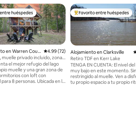
 entre huéspedes
Favorito entre huéspedes
 entre huéspedes
Favorito entre huéspedes prefe
nto en Warren Coun
Calificación promedio: 4.99 de 5, 72 reseñas
4.99 (72)
Alojamiento en Clarksville
C
, muelle privado incluido, zona
Retiro TDF en Kerr Lake
 cala
nta el mejor refugio del lago
TENGA EN CUENTA: El nivel del 
opio muelle y una gran zona de
muy bajo en este momento. Si
: 5.0 de 5, 55 reseñas
ormitorios con loft con
restringido al muelle. Ven a dis
 para 8 personas. Ubicada en la
tu propio espacio a tu propio ri
, esta joya junto al lago
directamente en Kerr Lake. Pi
na estancia inolvidable.
casa de dos dormitorios y un b
e amplias cubiertas para la
minutos de Raleigh o Richmond. Es
ón de aves. A los entusiastas de
encantadora casa tiene capaci
es encantará pescar en la cala y
cinco personas. A solo unos pas
an oportunidades de esquí.
muelle, donde puedes amarrar 
 cala lejos del tráfico de barcos.
El Parque Estatal Longwood es 
s y canoa gratuitos para
para botes más cercana, y está 
 Reúnete alrededor de la
minutos en bote desde allí. Propiedad