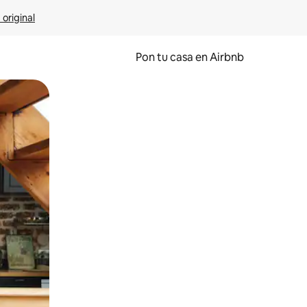
 original
Pon tu casa en Airbnb
o o desliza el dedo.