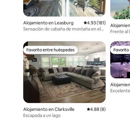
Alojamiento en Leasburg
Calificación promedio: 
4.93 (181)
Alojamien
Sensación de cabaña de montaña en el
Frente al 
lago Hyco.
dólares e
Favorito entre huéspedes
Favorito
Favorito entre huéspedes
Favorito
Alojamie
Excelente
atardecer
Alojamiento en Clarksville
Calificación promedio
4.88 (8)
Escapada a un lago