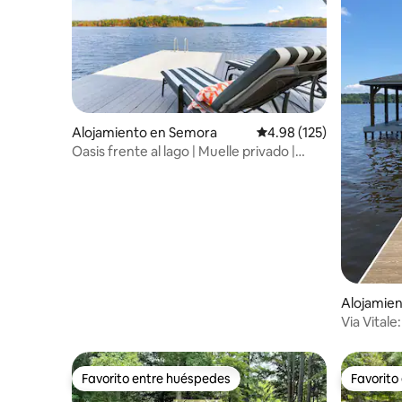
Alojamiento en Semora
Calificación promedio: 
4.98 (125)
Oasis frente al lago | Muelle privado |
Fogata | Jacuzzi
Alojamie
Via Vital
Favorito entre huéspedes
Favorito
Favorito entre huéspedes
Favorito