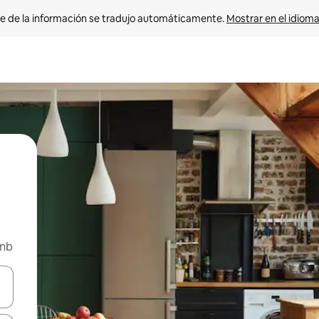
e de la información se tradujo automáticamente. 
Mostrar en el idioma
bnb
n las teclas de flecha hacia arriba y hacia abajo o explora con el tact