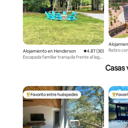
Alojamie
Retiro co
Alojamiento en Henderson
Calificación promedio:
4.87 (30)
al lago, j
Escapada familiar tranquila frente al lago
en el lago Kerr
Casas 
Favorito entre huéspedes
Favor
Favorito entre huéspedes preferido
Favorito