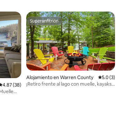
Superanfitrión
Superanfitrión
Alojamiento en Warren County
Calificación promed
5.0 (3)
¡Retiro frente al lago con muelle, kayaks y
Calificación promedio: 4.87 de 5, 38 reseñas
4.87 (38)
sala de juegos!
 Muelle