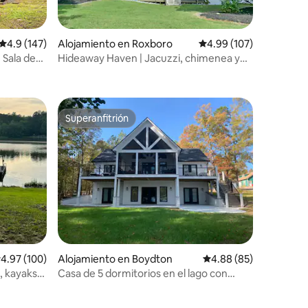
Calificación promedio: 4.9 de 5, 147 reseñas
4.9 (147)
Alojamiento en Roxboro
Calificación promedio: 
4.99 (107)
| Sala de
Hideaway Haven | Jacuzzi, chimenea y
muelle privado
Superanfitrión
rido
Superanfitrión
alificación promedio: 4.97 de 5, 100 reseñas
4.97 (100)
Alojamiento en Boydton
Calificación promedio:
4.88 (85)
, kayaks,
Casa de 5 dormitorios en el lago con
os
cobertizo para botes en LkGaston con
capacidad para 11 personas