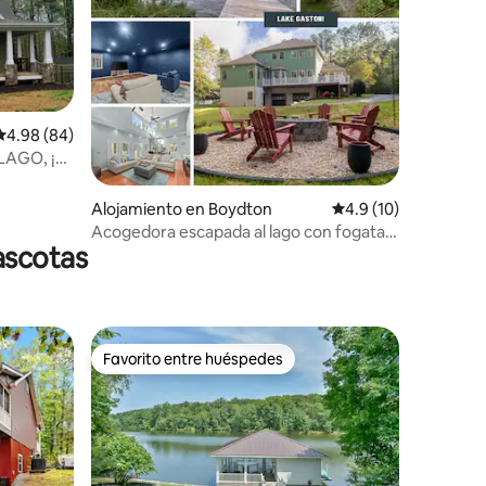
Calificación promedio: 4.98 de 5, 84 reseñas
4.98 (84)
LAGO, ¡SE
Alojamiento en Boydton
Calificación promedi
4.9 (10)
Acogedora escapada al lago con fogata,
ascotas
acceso al lago, teatro
Favorito entre huéspedes
Favorito entre huéspedes