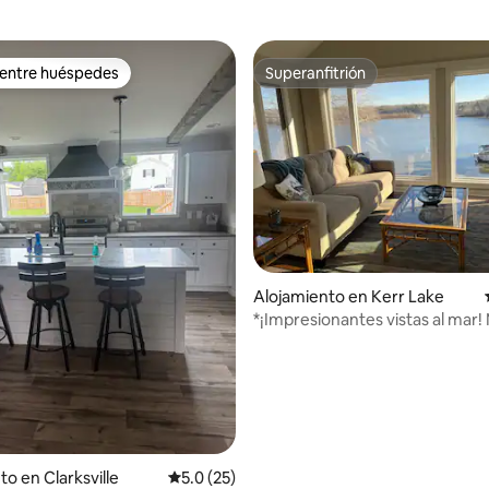
 entre huéspedes
Superanfitrión
 entre huéspedes
Superanfitrión
Alojamiento en Kerr Lake
*¡Impresionantes vistas al mar!
privado de aguas profundas
 4.97 de 5, 29 reseñas
to en Clarksville
Calificación promedio: 5.0 de 5, 25 reseñas
5.0 (25)