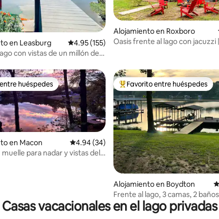
Alojamiento en Roxboro
4.93 de 5, 181 reseñas
Oasis frente al lago con jacuzzi 
to en Leasburg
Calificación promedio: 4.95 de 5, 155 reseñas
4.95 (155)
juegos | Kayaks | Muelle
lago con vistas de un millón de
n el lago HYCO
 entre huéspedes
Favorito entre huéspedes
 entre huéspedes
Favorito entre huéspedes prefe
nto en Macon
Calificación promedio: 4.94 de 5, 34 reseñas
4.94 (34)
 muelle para nadar y vistas del
 en el lago Gaston
: 4.88 de 5, 8 reseñas
Alojamiento en Boydton
C
Frente al lago, 3 camas, 2 baños
Casas vacacionales en el lago privadas
cargador de vehículos eléctric