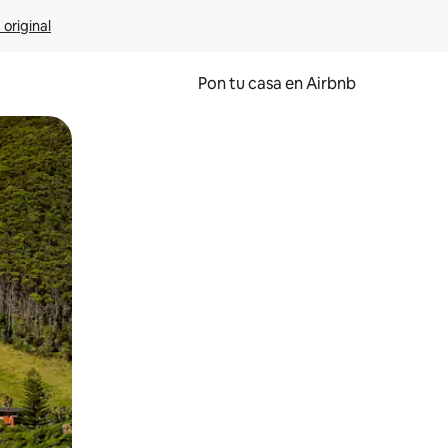
 original
Pon tu casa en Airbnb
o o desliza el dedo.