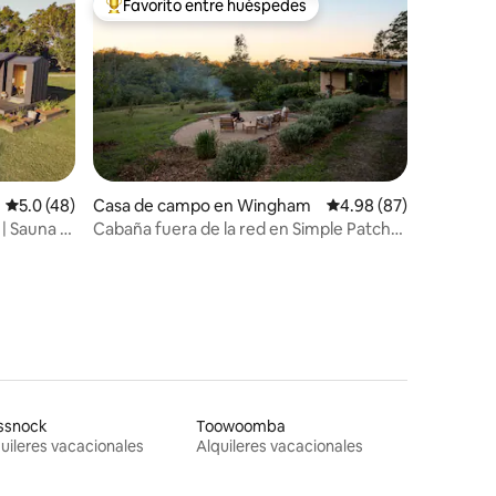
Favorito entre huéspedes
rido
Favorito entre huéspedes preferido
Calificación promedio: 5.0 de 5, 48 reseñas
5.0 (48)
Casa de campo en Wingham
Calificación promedio:
4.98 (87)
 | Sauna y
Cabaña fuera de la red en Simple Patch
Farm
ssnock
Toowoomba
uileres vacacionales
Alquileres vacacionales