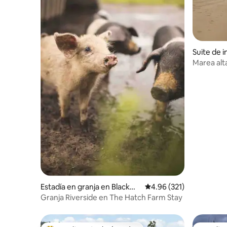
Suite de 
gan
Marea al
Estadía en granja en Blackma
Calificación promedio: 
4.96 (321)
ns Point
Granja Riverside en The Hatch Farm Stay