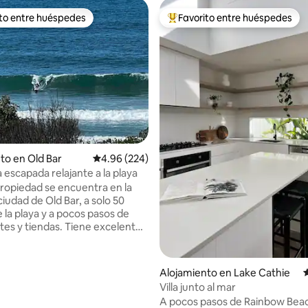
ito entre huéspedes
Favorito entre huéspedes
 entre huéspedes preferido
Favorito entre huéspedes prefe
4.96 de 5, 166 reseñas
to en Old Bar
Calificación promedio: 4.96 de 5, 224 reseñas
4.96 (224)
 escapada relajante a la playa
ropiedad se encuentra en la
ciudad de Old Bar, a solo 50
 la playa y a pocos pasos de
tes y tiendas. Tiene excelentes
mar para relajarse y descansar,
r las ballenas y delfines, o para
ventureros hay excelentes
Alojamiento en Lake Cathie
C
urf, kitesurf, pesca, pistas para
Villa junto al mar
orrer, así como fantásticas
A pocos pasos de Rainbow Bea
ciclismo de montaña a solo 10