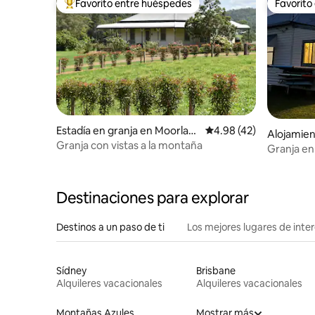
Favorito entre huéspedes
Favorito
Favorito entre huéspedes preferido
Favorito
Estadía en granja en Moorlan
Calificación promedio:
4.98 (42)
Alojamie
d
Granja con vistas a la montaña
Granja en 
Destinaciones para explorar
Destinos a un paso de ti
Los mejores lugares de int
Sídney
Brisbane
Alquileres vacacionales
Alquileres vacacionales
Montañas Azules
Mostrar más