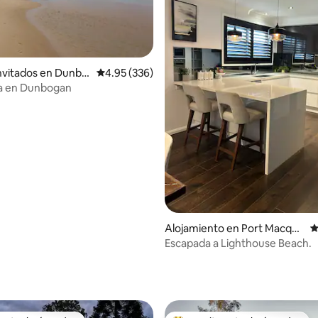
invitados en Dunbo
Calificación promedio: 4.95 de 5, 336 reseñas
4.95 (336)
ta en Dunbogan
Alojamiento en Port Macqua
C
rie
Escapada a Lighthouse Beach.
4.96 de 5, 321 reseñas