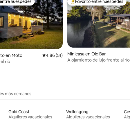
 entre huéspedes
Favorito entre huéspedes
 entre huéspedes
Favorito entre huéspedes prefe
 4.98 de 5, 42 reseñas
Minicasa en Old Bar
nto en Moto
Calificación promedio: 4.86 de 5, 51 reseñas
4.86 (51)
Alojamiento de lujo frente al río
el río
baño de bienestar
erés más cercanos
Gold Coast
Wollongong
Ce
Alquileres vacacionales
Alquileres vacacionales
Alq