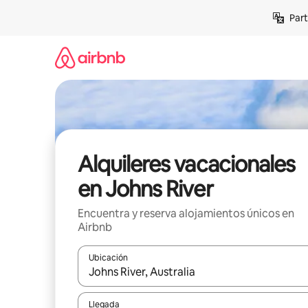
Omite
Part
el
contenido
Alquileres vacacionales
en Johns River
Encuentra y reserva alojamientos únicos en
Airbnb
Ubicación
Cuando los resultados estén disponibles, navega co
Llegada