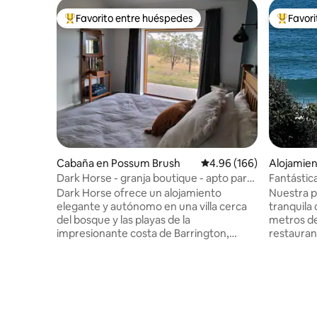
Favorito entre huéspedes
Favor
Favorito entre huéspedes preferido
Favorito
Cabaña en Possum Brush
Calificación promedio: 
4.96 (166)
Alojamien
Dark Horse - granja boutique - apto para
Fantástica
caballos
Dark Horse ofrece un alojamiento
Nuestra p
elegante y autónomo en una villa cerca
tranquila 
del bosque y las playas de la
metros de
impresionante costa de Barrington,
restauran
Nueva Gales del Sur. Ubicado en nuestra
vistas al 
granja de 10 acres en el sitio de una
tal vez ve
antigua lechería, hemos construido un
los más a
refugio único de un dormitorio que
zonas de s
incluye algunas de las maderas originales
caminar/c
para crear un espacio abierto y ventilado
rutas de 