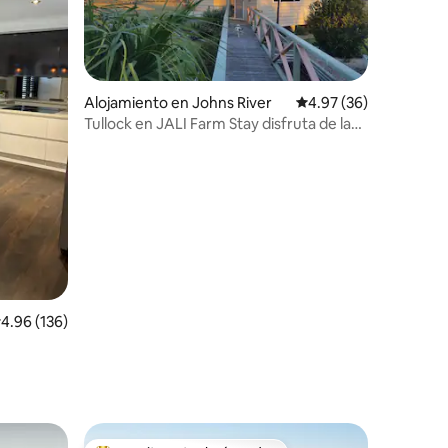
Alojamiento en Johns River
Calificación promedio:
4.97 (36)
Tullock en JALI Farm Stay disfruta de la
serenidad
alificación promedio: 4.96 de 5, 136 reseñas
4.96 (136)