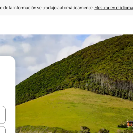
e de la información se tradujo automáticamente. 
Mostrar en el idioma
n las teclas de flecha hacia arriba y hacia abajo o explora con el tact