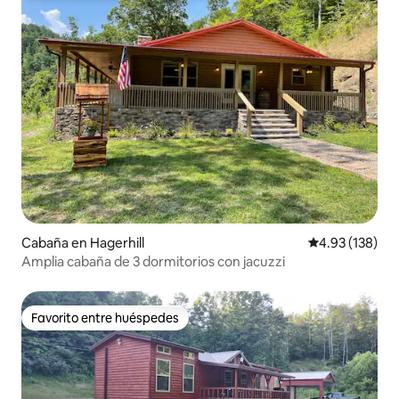
Cabaña en Hagerhill
Calificación p
4.93 (138)
Amplia cabaña de 3 dormitorios con jacuzzi
Favorito entre huéspedes
Favorito entre huéspedes