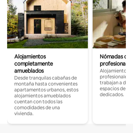
Alojamientos
Nómadas digit
completamente
profesionales 
amueblados
Alojamientos 
profesionales 
Desde tranquilas cabañas de
trabajan a dist
montaña hasta convenientes
espacios de tr
apartamentos urbanos, estos
dedicados.
alojamientos amueblados
cuentan con todos las
comodidades de una
vivienda.