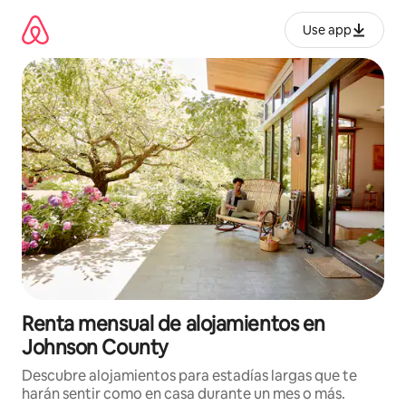
Omite
el
Use app
contenido
Renta mensual de alojamientos en
Johnson County
Descubre alojamientos para estadías largas que te
harán sentir como en casa durante un mes o más.