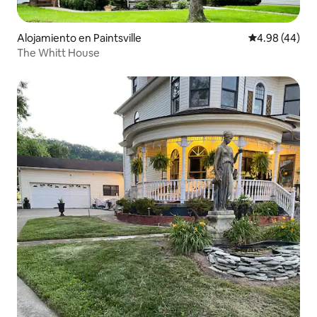
Alojamiento en Paintsville
Calificación p
4.98 (44)
The Whitt House