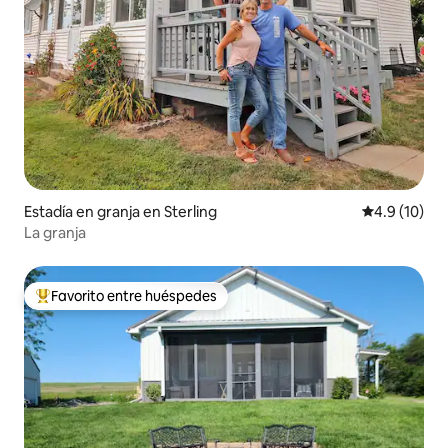
Estadía en granja en Sterling
Calificación
4.9 (10)
La granja
Favorito entre huéspedes
Favorito entre huéspedes preferido