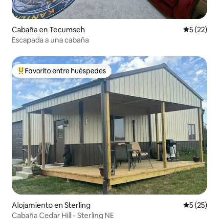
Cabaña en Tecumseh
Calificaci
5 (22)
Escapada a una cabaña
Favorito entre huéspedes
Favorito entre huéspedes preferido
Alojamiento en Sterling
Calificaci
5 (25)
Cabaña Cedar Hill - Sterling NE