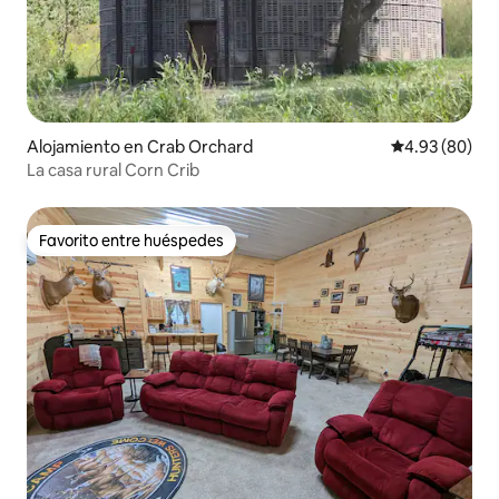
Alojamiento en Crab Orchard
Calificación p
4.93 (80)
La casa rural Corn Crib
Favorito entre huéspedes
Favorito entre huéspedes