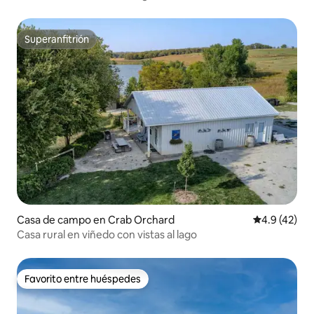
Superanfitrión
Superanfitrión
Casa de campo en Crab Orchard
Calificación
4.9 (42)
Casa rural en viñedo con vistas al lago
Favorito entre huéspedes
Favorito entre huéspedes