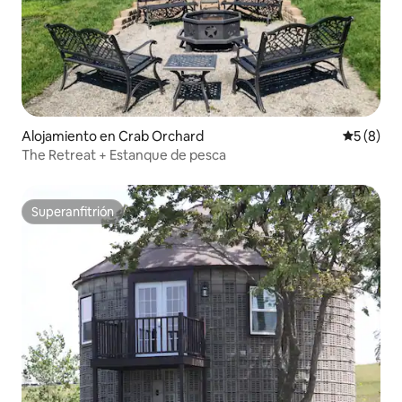
Alojamiento en Crab Orchard
Calificac
5 (8)
The Retreat + Estanque de pesca
Superanfitrión
Superanfitrión