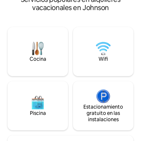
open-concept livi
otro. La cuna de maíz es una casa de
the sunset from t
vacacionales en Johnson
campo de invitados única, ya que era
this one-of-a-kind
una verdadera cuna de maíz original que
peace, privacy, a
se convirtió en una hermosa casa de
dreaming of
invitados. Sentado en su balcón justo al
borde del agua, ya sea tomando un café
por la mañana o bebiendo vino viendo la
puesta de sol, disfrutarás del tiempo de
relajación.
Cocina
Wifi
Estacionamiento
Piscina
gratuito en las
instalaciones