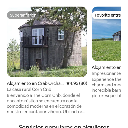
Superanfitrión
Favorito entre h
Superanfitrión
Favorito entre h
Alojamiento en Ste
Impresionante aloj
cielo
Experience the per
Alojamiento en Crab Orchar
Calificación promedio: 4.93 de 
4.93 (80)
charm and modern 
d
La casa rural Corn Crib
incredible barndo
Bienvenido a The Corn Crib, donde el
picturesque lot w
encanto rústico se encuentra con la
panoramic views. 
comodidad moderna en el corazón de
and style, this un
nuestro encantador viñedo. Ubicada en
spacious living, hi
medio de colinas ondulantes y viñedos
wide-open feel lik
serenos, esta acogedora casa de campo
on the covered pat
Servicios populares en alquileres
ofrece un refugio tranquilo como ningún