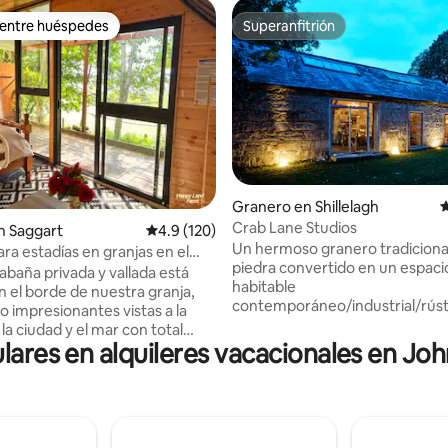
 entre huéspedes
Superanfitrión
 entre huéspedes
Superanfitrión
Granero en Shillelagh
C
Crab Lane Studios
: 5.0 de 5, 29 reseñas
n Saggart
Calificación promedio: 4.9 de 5, 120 reseñas
4.9 (120)
Un hermoso granero tradiciona
ra estadías en granjas en el
piedra convertido en un espaci
nimales y naturaleza
abaña privada y vallada está
habitable
n el borde de nuestra granja,
contemporáneo/industrial/rúst
o impresionantes vistas a la
toques singulares. Ubicada en las
a ciudad y el mar con total
estribaciones de las montañas 
ulares en alquileres vacacionales en J
d. Tiene ducha de agua caliente,
Wicklow, en el Wicklow Way, c
agua filtrada, hervidor de agua,
un espacio abierto que incluye 
r de gas, manta eléctrica,
sala de estar y comedor, un do
a, microondas y acceso
en el entrepiso y un amplio ba
o a una cocina completa.
ducha. Una ampliación ofrece 
en nuestra sauna o en la bañera