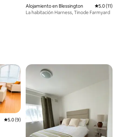
Alojamiento en Blessington
Calificación promedi
5.0 (11)
La habitación Harness, Tinode Farmyard
rido
Calificación promedio: 5.0 de 5, 9 reseñas
5.0 (9)
 y del