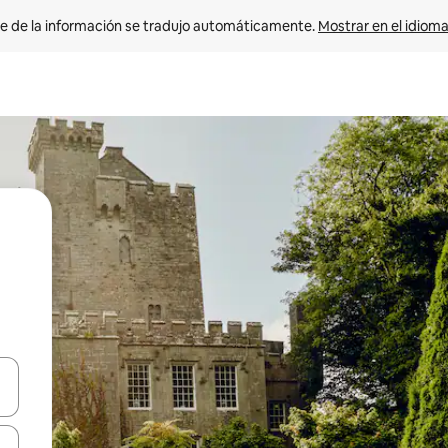
e de la información se tradujo automáticamente. 
Mostrar en el idioma
n las teclas de flecha hacia arriba y hacia abajo o explora con el tact