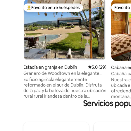
Favorito entre huéspedes
Favorito
Favorito entre huéspedes preferido
Favorito
Estadía en granja en Dublín
Calificación promedio
5.0 (29)
Cabaña e
Granero de Woodtown en la elegante
Cabaña pa
granja de South Dublin, SuiteS
bosque: a
Edificio agrícola elegantemente
Nuestra c
reformado en el sur de Dublín. Disfruta
ubicada e
de la paz y la belleza de nuestra ubicación
ofreciend
rural rural irlandesa dentro de la
montaña, l
Servicios pop
comodidad del transporte público
privacida
urbano y los servicios del centro de la
cafetera, 
ciudad. A 20 minutos del centro de la
calentado
ciudad, a 20 minutos del aeropuerto, a 5
mininever
minutos de M50, ubicado en 20 acres de
compartid
tierras de cultivo orgánicas en la belleza
Relájese 