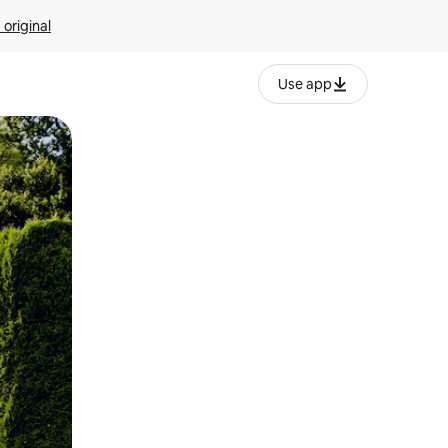
 original
Use app
o o desliza el dedo.