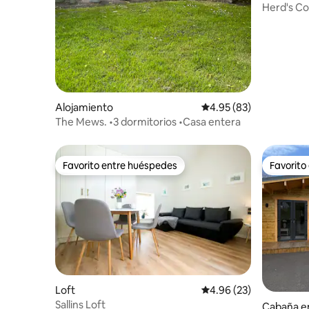
Herd's Co
Alojamiento
Calificación promedio:
4.95 (83)
The Mews. •3 dormitorios •Casa entera
Favorito entre huéspedes
Favorito
Favorito entre huéspedes
Favorito
Loft
Calificación promedio:
4.96 (23)
Sallins Loft
Cabaña en