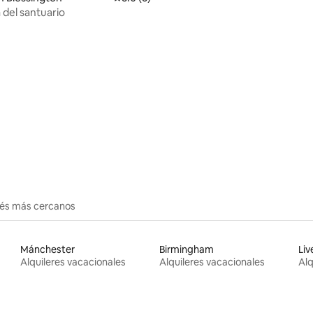
hipódromo de Naas
 del santuario
erés más cercanos
Mánchester
Birmingham
Liv
Alquileres vacacionales
Alquileres vacacionales
Alq