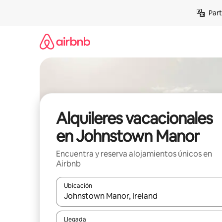
Omite
Part
el
contenido
Alquileres vacacionales
en Johnstown Manor
Encuentra y reserva alojamientos únicos en
Airbnb
Ubicación
Cuando los resultados estén disponibles, navega co
Llegada