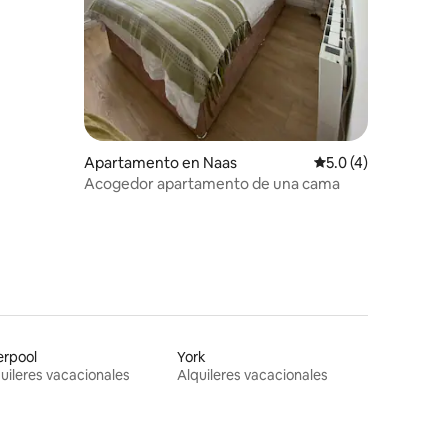
Apartamento en Naas
Calificación promed
5.0 (4)
Acogedor apartamento de una cama
erpool
York
uileres vacacionales
Alquileres vacacionales