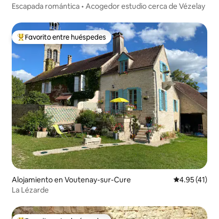
Escapada romántica • Acogedor estudio cerca de Vézelay
Favorito entre huéspedes
Favorito entre huéspedes preferido
Alojamiento en Voutenay-sur-Cure
Calificación 
4.95 (41)
La Lézarde