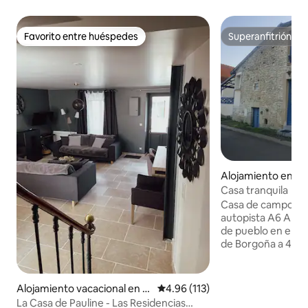
Favorito entre huéspedes
Superanfitrión
Favorito entre huéspedes
Superanfitrión
Alojamiento en Jou
Casa tranquila
Casa de campo a 6
autopista A6 A dos
de pueblo en el co
de Borgoña a 4 km 
salida Nitry, 17 km
Auxerre. A 25 km 
de la Edad Media (V
Alojamiento vacacional en P
Calificación promedio: 4.96 de 5
4.96 (113)
unos 25 km de siti
réhy
La Casa de Pauline - Las Residencias