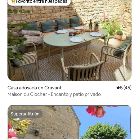
Favorito entre huéspedes
Favorito entre huéspedes preferido
Casa adosada en Cravant
Calificaci
5 (45)
Maison du Clocher • Encanto y patio privado
Superanfitrión
Superanfitrión