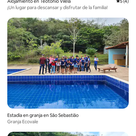
Alojamiento en Teotônio Vilela
Calificac
5 (4)
¡Un lugar para descansar y disfrutar de la familia!
Estadía en granja en São Sebastião
Granja Ecovale