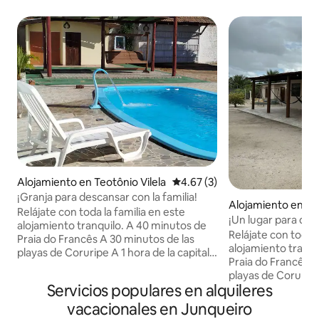
Alojamiento en Teotônio Vilela
Calificación promedio: 4.67 de
4.67 (3)
¡Granja para descansar con la familia!
Alojamiento en Teo
Relájate con toda la familia en este
¡Un lugar para desc
alojamiento tranquilo. A 40 minutos de
familia!
Relájate con toda l
Praia do Francês A 30 minutos de las
alojamiento tranquilo. A 40 min
playas de Coruripe A 1 hora de la capital
Praia do Francês. 
Ciudad más cercana a 10 minutos:
playas de Coruripe.
Teotônio Viléla Alagoas
Servicios populares en alquileres
Ciudad cercana en
Vilela
vacacionales en Junqueiro