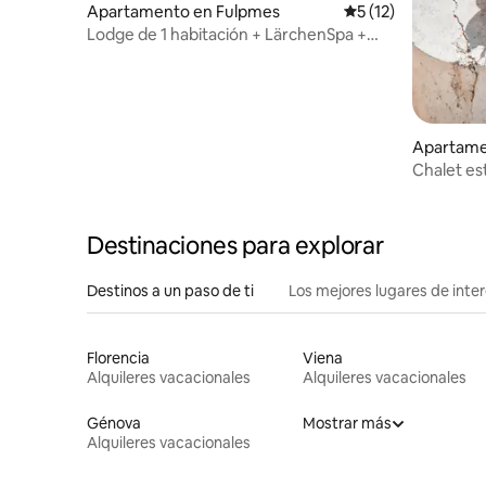
Apartamento en Fulpmes
Calificación promed
5 (12)
Lodge de 1 habitación + LärchenSpa +
StubaiCard
Apartame
Chalet est
privada
Destinaciones para explorar
Destinos a un paso de ti
Los mejores lugares de int
Florencia
Viena
Alquileres vacacionales
Alquileres vacacionales
Génova
Mostrar más
Alquileres vacacionales