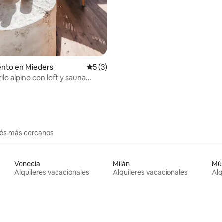
io: 5 de 5, 12 reseñas
nto en Mieders
Calificación promedio: 5 de 5, 3 reseñas
5 (3)
ilo alpino con loft y sauna
erés más cercanos
Venecia
Milán
Mú
Alquileres vacacionales
Alquileres vacacionales
Alq