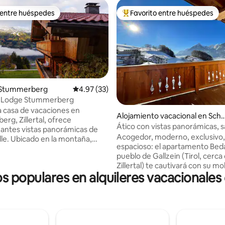
 entre huéspedes
Favorito entre huéspedes
 entre huéspedes
Favorito entre huéspedes prefe
4.99 de 5, 148 reseñas
 Stummerberg
Calificación promedio: 4.97 de 5, 33 reseñas
4.97 (33)
 Lodge Stummerberg
sa casa de vacaciones en
Alojamiento vacacional en Sch
rg, Zillertal, ofrece
az
Ático con vistas panorámicas, 
antes vistas panorámicas de
balcón grande
Acogedor, moderno, exclusivo, 
lle. Ubicado en la montaña,
espacioso: el apartamento Beda
n habitaciones espaciosas y de
pueblo de Gallzein (Tirol, cerca
 pero acogedoras, que
Zillertal) te cautivará con su mob
elegancia con encanto alpino.
os populares en alquileres vacacionales
artesanal y su elegancia atempo
o tranquilo y pintoresco ofrece
construcción tradicional de ma
relajación, con la naturaleza a
tirolesa combinada con elemen
s y la estación de esquí está a
diseño actual se puede encontr
inutos. Numerosos senderos
todas las habitaciones.​ - 6 personas (7
 desde la casa. Ideal para
personas bajo petición) - Apa
que buscan un refugio tranquilo