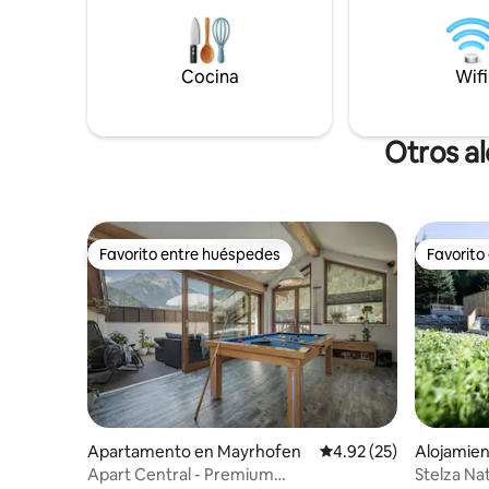
disponibles de forma gratuita; para la
y elegante
sauna tomamos una pequeña feey. La
montañas 
cocina está bien equipada .
Cocina
Wifi
Otros a
Favorito entre huéspedes
Favorito
Favorito entre huéspedes
Favorito
Apartamento en Mayrhofen
Calificación promedio:
4.92 (25)
Alojamient
zze
Apart Central - Premium
Stelza Na