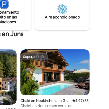
zona de relajación, piscina de
2
hidromasaje infinita XXL, piscina. CrossFit
de pino -
Box – Gimnasio.
ionamiento
Zona de
ito en las
Aire acondicionado
a vinos
alaciones
 en Juns
Superanfitrión
rido
Superanfitrión
Chalé en Neukirchen am Gro
Calificación promedio:
4.97 (35)
ßvenediger
Chalet en Neukirchen cerca de