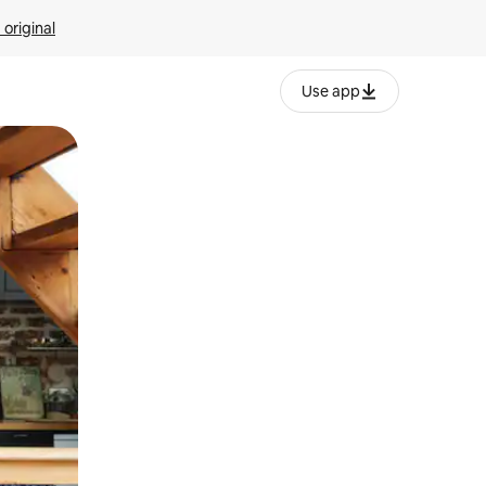
 original
Use app
o o desliza el dedo.