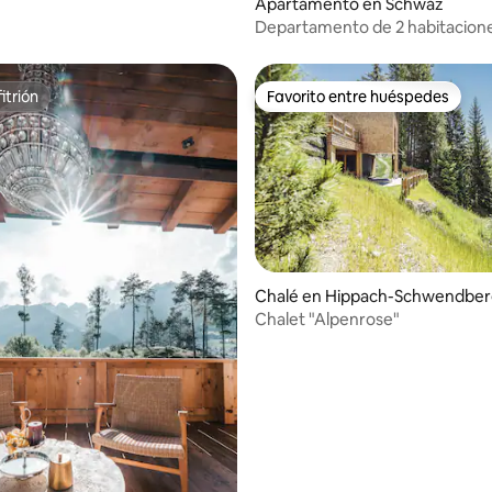
Apartamento en Schwaz
co
Departamento de 2 habitacione
personas con balcón + sauna +
itrión
Favorito entre huéspedes
itrión
Favorito entre huéspedes
Chalé en Hippach-Schwendber
Chalet "Alpenrose"