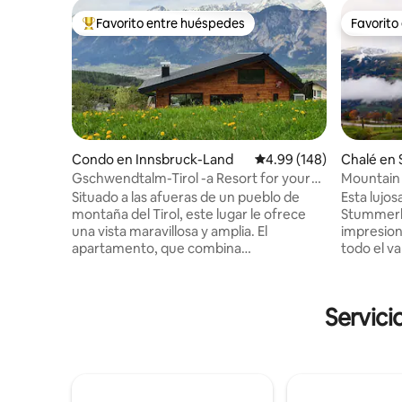
Favorito entre huéspedes
Favorito
Favorito entre huéspedes preferido
Favorito
Condo en Innsbruck-Land
Calificación promedio: 
4.99 (148)
Chalé en
Gschwendtalm-Tirol -a Resort for your
Mountain
Take-Time
Situado a las afueras de un pueblo de
Esta lujo
montaña del Tirol, este lugar le ofrece
Stummerbe
una vista maravillosa y amplia. El
impresion
apartamento, que combina
todo el va
amorosamente tradición y modernidad,
cuenta co
te permitirá calmarte y recargar pilas al
alta gama
instante. Un teleférico cercano le
combinan 
Servici
permite practicar todo tipo de deportes
El entorn
de montaña en verano e invierno. Sin
la máxima 
embargo, incluso aquellos que
pocos paso
simplemente "se queden y se relajen" se
solo 10 m
sentirán como en casa. WIFI, TV, cajas BT,
comienzan
espacio de estacionamiento están
aquellos 