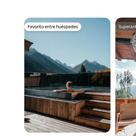
MountainGarden Saphir 150
panorámi
Favorito entre huéspedes
Superanf
Favorito entre huéspedes
Superanf