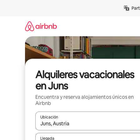
Omite
Part
el
contenido
Alquileres vacacionales
en Juns
Encuentra y reserva alojamientos únicos en
Airbnb
Ubicación
Cuando los resultados estén disponibles, navega co
Llegada