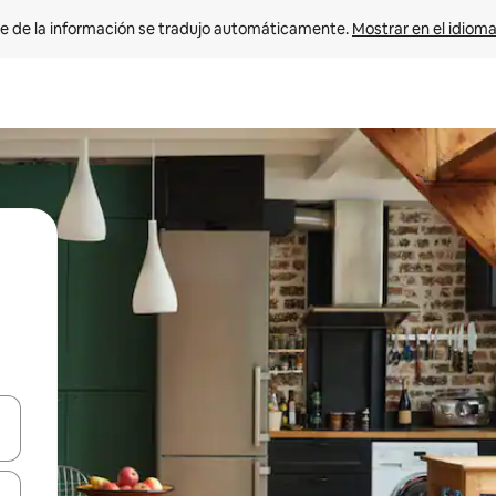
e de la información se tradujo automáticamente. 
Mostrar en el idioma
n las teclas de flecha hacia arriba y hacia abajo o explora con el tact