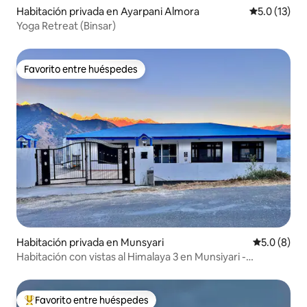
Habitación privada en Ayarpani Almora
Calificación
5.0 (13)
Yoga Retreat (Binsar)
Favorito entre huéspedes
Favorito entre huéspedes
Habitación privada en Munsyari
Calificació
5.0 (8)
Habitación con vistas al Himalaya 3 en Munsiyari -
SamathaStay
Favorito entre huéspedes
Favorito entre huéspedes preferido