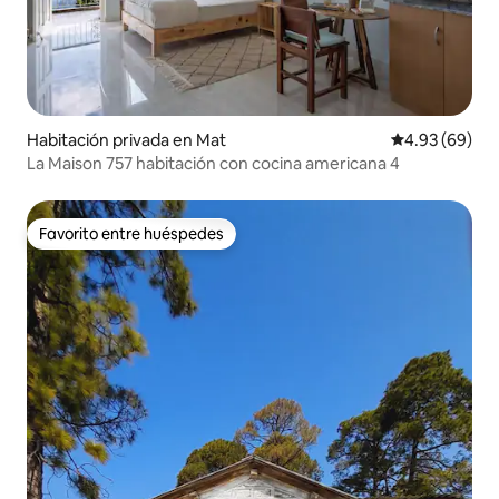
Habitación privada en Mat
Calificación p
4.93 (69)
La Maison 757 habitación con cocina americana 4
Favorito entre huéspedes
Favorito entre huéspedes