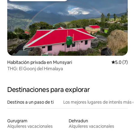
Habitación privada en Munsyari
Calificació
5.0 (7)
THG: El Goonj del Himalaya
Destinaciones para explorar
Destinos a un paso de ti
Los mejores lugares de interés más 
Gurugram
Dehradun
Alquileres vacacionales
Alquileres vacacionales