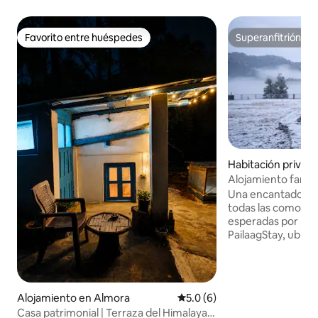
Favorito entre huéspedes
Superanfitrión
Favorito entre huéspedes
Superanfitrión
Habitación privad
argar
Alojamiento familia
Himalaya cerca de
Una encantadora e
todas las comodid
esperadas por los
PailaagStay, ubica
serena cerca de 
Uttarakhand Himala
del ajetreo y bullic
la ciudad. Totalme
Alojamiento en Almora
Calificación promedio: 5.0 de
5.0 (6)
vehículo, el aloja
Casa patrimonial | Terraza del Himalaya |
refugio tranquilo