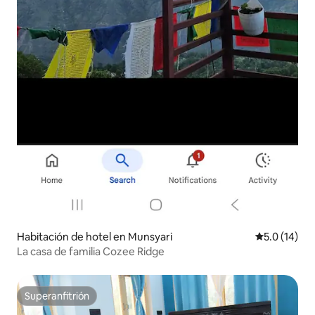
Habitación de hotel en Munsyari
Calificación
5.0 (14)
La casa de familia Cozee Ridge
Superanfitrión
Superanfitrión