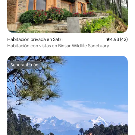
Habitación privada en Satri
Calificación 
4.93 (42)
Habitación con vistas en Binsar Wildlife Sanctuary
Superanfitrión
Superanfitrión