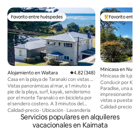
Favorito entre huéspedes
Favorito entre
Favorito entre huéspedes
Favorito entre hu
Minicasa en Nuev
Alojamiento en Waitara
Calificación promedio: 4.82 de 5
4.82 (348)
h
Minicasa de lujo p
Casa en la playa de Taranaki con vistas al
granja
Conducir por Kaip
mar
Vistas panorámicas al mar, a 1 minuto a
Paradise, una aisla
pie de la playa, surf, kayak, senderismo
impresionante min
por el monte Taranaki o en bicicleta por
vistas a puestas de
el sendero costero. A 3 minutos del
paisajes boscosos
Calidad-precio
·
Ub
parque infantil. Dormitorio principal con
Calidad-precio
·
Ubicación
·
Lavandería
hermoso jardín y arroyo. Ofrece un
baño privado arriba. Cocina bien
Servicios populares en alquileres
diseño y muebles d
equipada con vitrocerámica de gas,
vacacionales en Kaimata
escapada. Un dormitorio privado con
horno, microondas, TV, Netflix y wifi
cama tamaño queen. Aparcamie
gratuito. A 15-20 minutos de New
frente. Ubicado a 
Plymouth. A 10 minutos del aeropuerto.