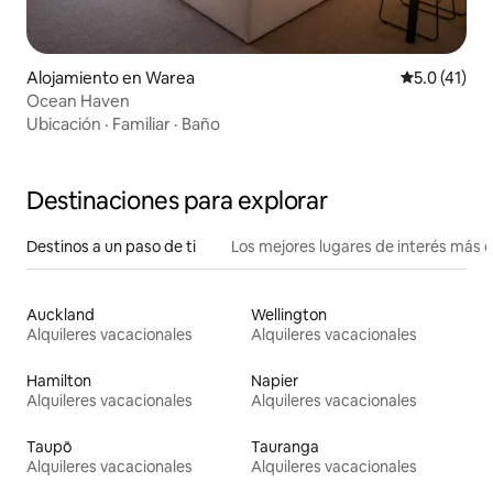
Alojamiento en Warea
Calificación
5.0 (41)
Ocean Haven
Ubicación
·
Familiar
·
Baño
Destinaciones para explorar
Destinos a un paso de ti
Los mejores lugares de interés más 
Auckland
Wellington
Alquileres vacacionales
Alquileres vacacionales
Hamilton
Napier
Alquileres vacacionales
Alquileres vacacionales
Taupō
Tauranga
Alquileres vacacionales
Alquileres vacacionales