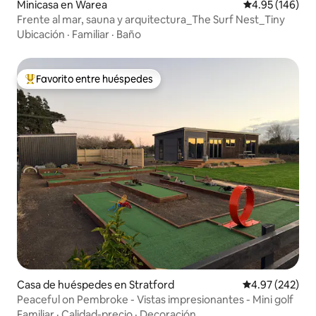
Minicasa en Warea
Calificación pr
4.95 (146)
Frente al mar, sauna y arquitectura_The Surf Nest_Tiny
Ubicación
·
Familiar
·
Baño
Favorito entre huéspedes
Favorito entre huéspedes preferido
Casa de huéspedes en Stratford
Calificación pr
4.97 (242)
Peaceful on Pembroke - Vistas impresionantes - Mini golf
Familiar
·
Calidad-precio
·
Decoración