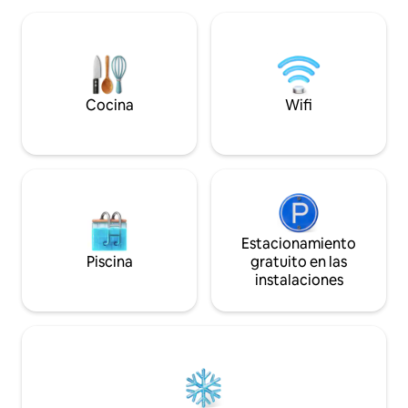
de Fitzroy, del ce
A 40 minutos de White Cliffs Walk, a 15
Plymouth y del pa
minutos del Festival de las Luces de
conciertos. A 20 minutos del icónico
Pukekura Park. A 35 minutos del monte
monte Taranaki pa
Taranaki. Algunos reservan para 1
senderismo, a 2 m
huésped y se presentan 6. Así que
pista de bicicleta
revisamos nuestra cámara de la puerta.
Cocina
Wifi
Mangamahoe
Por favor, sé honesto.
Estacionamiento
Piscina
gratuito en las
instalaciones