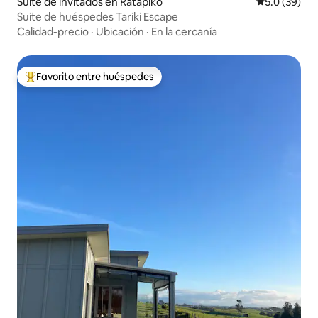
Suite de invitados en Ratapiko
Calificación
5.0 (39)
Suite de huéspedes Tariki Escape
Calidad-precio
·
Ubicación
·
En la cercanía
Favorito entre huéspedes
Favorito entre huéspedes preferido