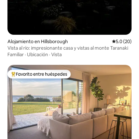
Alojamiento en Hillsborough
Calificación
5.0 (20)
Vista al río: impresionante casa y vistas al monte Taranaki
Familiar
·
Ubicación
·
Vista
Favorito entre huéspedes
Favorito entre huéspedes preferido