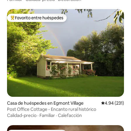
Favorito entre huéspedes
Favorito entre huéspedes preferido
Casa de huéspedes en Egmont Village
Calificación p
4.94 (231)
Post Office Cottage - Encanto rural histórico
Calidad-precio
·
Familiar
·
Calefacción