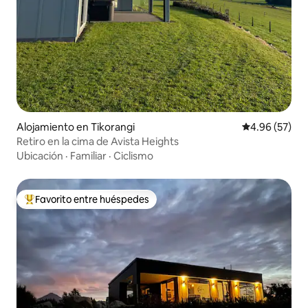
Alojamiento en Tikorangi
Calificación p
4.96 (57)
Retiro en la cima de Avista Heights
Ubicación
·
Familiar
·
Ciclismo
Favorito entre huéspedes
Favorito entre huéspedes preferido