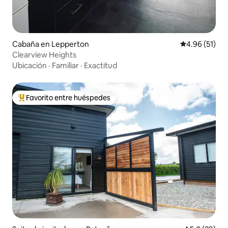
Cabaña en Lepperton
Calificación 
4.96 (51)
Clearview Heights
Ubicación
·
Familiar
·
Exactitud
Favorito entre huéspedes
Favorito entre huéspedes preferido